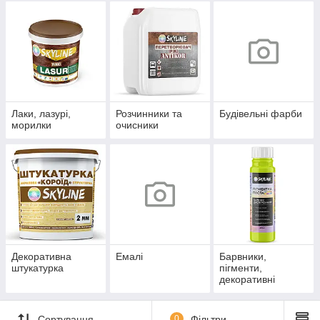
Лаки, лазурі,
Розчинники та
Будівельні фарби
морилки
очисники
Декоративна
Емалі
Барвники,
штукатурка
пігменти,
декоративні
добавки
Сортування
0
Фільтри