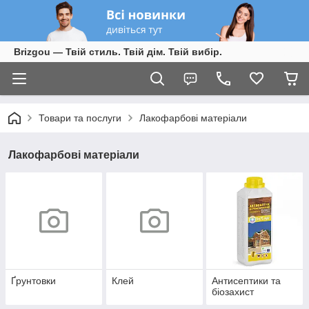
Brizgou — Твій стиль. Твій дім. Твій вибір.
Товари та послуги
Лакофарбові матеріали
Лакофарбові матеріали
Ґрунтовки
Клей
Антисептики та
біозахист