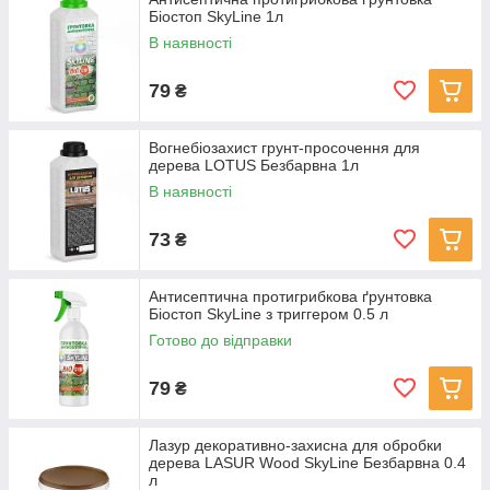
Біостоп SkyLine 1л
В наявності
79
₴
Вогнебіозахист грунт-просочення для
дерева LOTUS Безбарвна 1л
В наявності
73
₴
Антисептична протигрибкова ґрунтовка
Біостоп SkyLine з триггером 0.5 л
Готово до відправки
79
₴
Лазур декоративно-захисна для обробки
дерева LASUR Wood SkyLine Безбарвна 0.4
л