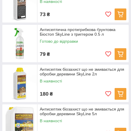
В наявності
73
₴
Антисептична протигрибкова ґрунтовка
Біостоп SkyLine з триггером 0.5 л
Готово до відправки
79
₴
Антисептик біозахист що не змивається для
обробки деревини SkyLine 2л
В наявності
180
₴
Антисептик біозахист що не змивається для
обробки деревини SkyLine 5л
В наявності