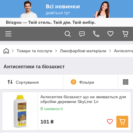
Brizgou — Твій стиль. Твій дім. Твій вибір.
Товари та послуги
Лакофарбові матеріали
Антисепти
Антисептики та біозахист
Сортування
0
Фільтри
Антисептик біозахист що не змивається для
обробки деревини SkyLine 1л
В наявності
101
₴