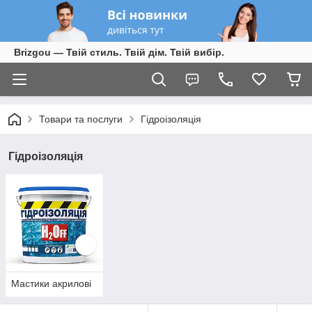
Brizgou — Твій стиль. Твій дім. Твій вибір.
Товари та послуги
Гідроізоляція
Гідроізоляція
Мастики акрилові