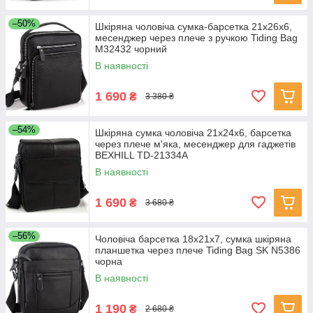
–50%
Шкіряна чоловіча сумка-барсетка 21х26х6,
месенджер через плече з ручкою Tiding Bag
M32432 чорний
В наявності
1 690
₴
3 380 ₴
–54%
Шкіряна сумка чоловіча 21х24х6, барсетка
через плече м'яка, месенджер для гаджетів
BEXHILL TD-21334A
В наявності
1 690
₴
3 680 ₴
–56%
Чоловіча барсетка 18х21х7, сумка шкіряна
планшетка через плече Tiding Bag SK N5386
чорна
В наявності
1 190
₴
2 680 ₴