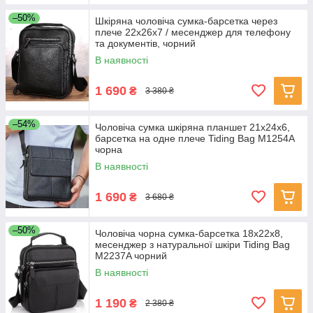
–50%
Шкіряна чоловіча сумка-барсетка через
плече 22х26х7 / месенджер для телефону
та документів, чорний
В наявності
1 690
₴
3 380 ₴
–54%
Чоловіча сумка шкіряна планшет 21х24х6,
барсетка на одне плече Tiding Bag M1254A
чорна
В наявності
1 690
₴
3 680 ₴
–50%
Чоловіча чорна сумка-барсетка 18x22x8,
месенджер з натуральної шкіри Tiding Bag
M2237A чорний
В наявності
1 190
₴
2 380 ₴