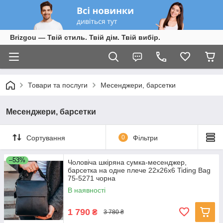
Brizgou — Твій стиль. Твій дім. Твій вибір.
Товари та послуги
Месенджери, барсетки
Месенджери, барсетки
Сортування
0
Фільтри
–53%
Чоловіча шкіряна сумка-месенджер,
барсетка на одне плече 22x26x6 Tiding Bag
75-5271 чорна
В наявності
1 790
₴
3 780 ₴