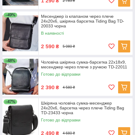
1 290
₴
2 789 ₴
–49%
Месенджер із клапаном через плече
24х20х6, шкіряна барсетка Tiding Bag TD-
20033 чорна
В наявності
2 590
₴
5 080 ₴
–48%
Чоловіча шкіряна сумка-барсетка 22х18х9,
месенджер через плече з ручкою TD-22011
Готово до відправки
2 390
₴
4 580 ₴
–47%
Шкіряна чоловіча сумка-месенджер
24х20х6, барсетка через плече Tiding Bag
TD-23433 чорна
Готово до відправки
2 490
₴
4 680 ₴