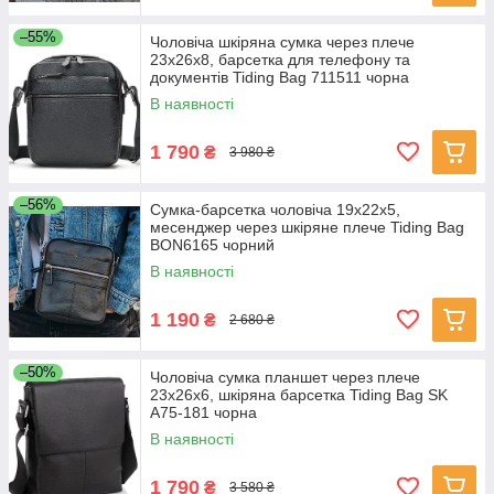
–55%
Чоловіча шкіряна сумка через плече
23х26х8, барсетка для телефону та
документів Tiding Bag 711511 чорна
В наявності
1 790
₴
3 980 ₴
–56%
Сумка-барсетка чоловіча 19х22х5,
месенджер через шкіряне плече Tiding Bag
BON6165 чорний
В наявності
1 190
₴
2 680 ₴
–50%
Чоловіча сумка планшет через плече
23х26х6, шкіряна барсетка Tiding Bag SK
A75-181 чорна
В наявності
1 790
₴
3 580 ₴