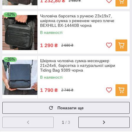
1 232,80
₴
2 680 ₴
–52%
Чоловіча барсетка з ручкою 23х19х7,
шкіряна сумка з ременем через плече
BEXHILL BX-14440B чорна
В наявності
1 290
₴
2 680 ₴
–35%
Шкіряна чоловіча сумка-месенджер
21x24x6, барсетка з натуральної шкіри
Tiding Bag 9389 чорна
В наявності
1 790
₴
2 746 ₴
Показати ще
1
/ 3