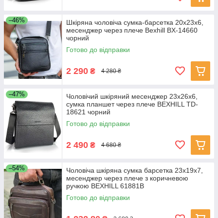
–46%
Шкіряна чоловіча сумка-барсетка 20х23х6,
месенджер через плече Bexhill BX-14660
чорний
Готово до відправки
2 290
₴
4 280 ₴
–47%
Чоловічий шкіряний месенджер 23х26х6,
сумка планшет через плече BEXHILL TD-
18621 чорний
Готово до відправки
2 490
₴
4 680 ₴
–54%
Чоловіча шкіряна сумка барсетка 23х19х7,
месенджер через плече з коричневою
ручкою BEXHILL 61881B
Готово до відправки