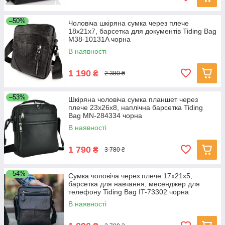
–50%
Чоловіча шкіряна сумка через плече
18х21х7, барсетка для документів Tiding Bag
M38-10131A чорна
В наявності
1 190
₴
2 380 ₴
–53%
Шкіряна чоловіча сумка планшет через
плече 23х26х8, наплічна барсетка Tiding
Bag MN-284334 чорна
В наявності
1 790
₴
3 780 ₴
–54%
Сумка чоловіча через плече 17х21х5,
барсетка для навчання, месенджер для
телефону Tiding Bag IT-73302 чорна
В наявності