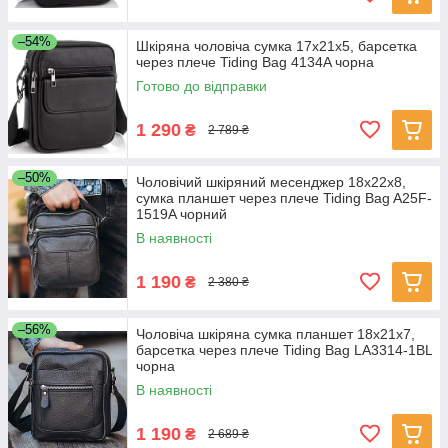
–54%
Шкіряна чоловіча сумка 17х21х5, барсетка
через плече Tiding Bag 4134A чорна
Готово до відправки
1 290
₴
2 789 ₴
–50%
Чоловічий шкіряний месенджер 18x22x8,
сумка планшет через плече Tiding Bag A25F-
1519A чорний
В наявності
1 190
₴
2 380 ₴
–56%
Чоловіча шкіряна сумка планшет 18х21х7,
барсетка через плече Tiding Bag LA3314-1BL
чорна
В наявності
1 190
₴
2 689 ₴