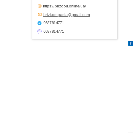
https://brizgou.online/ua/
brizkompania@gmail.com
0637814771
0637814771