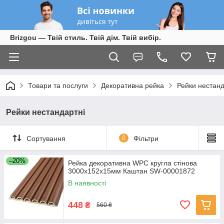
Brizgou — Твій стиль. Твій дім. Твій вибір.
Товари та послуги
Декоративна рейка
Рейки нестанд
Рейки нестандартні
Сортування
0
Фільтри
–20%
Рейка декоративна WPC кругла стінова
3000х152х15мм Каштан SW-00001872
В наявності
448
₴
560 ₴