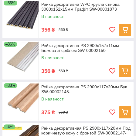
–36%
Рейка декоративна WPC кругла стінова
3000х152х15мм Графіт SW-00001873
В наявності
356
₴
560 ₴
–36%
Рейка декоративна PS 2900х157х11мм
Бежева зі сріблом SW-00002150-
В наявності
356
₴
560 ₴
–33%
Рейка декоративна PS 2900х117х20мм Бук
SW-00002145-
В наявності
375
₴
560 ₴
–4%
Рейка декоративная PS 2900х117х20мм Под
коричневую кожу с бронзой SW-00002147-