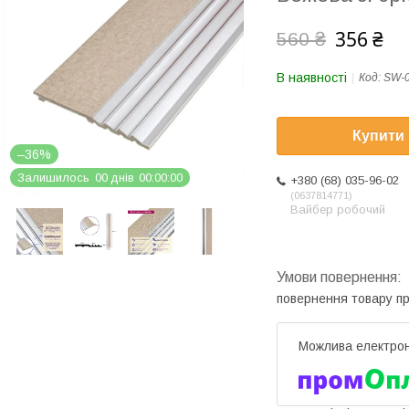
356 ₴
560 ₴
В наявності
Код:
SW-
Купити
–36%
Залишилось
0
0
днів
0
0
0
0
0
0
+380 (68) 035-96-02
0637814771
Вайбер робочий
повернення товару п