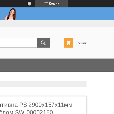
Кошик
Кошик
ативна PS 2900х157х11мм
іблом SW-00002150-