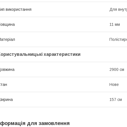
ип використання
Для внут
Товщина
11 мм
атеріал
Полістир
Користувальницькі характеристики
Довжина
2900 см
Стан
Нове
Ширина
157 см
нформація для замовлення