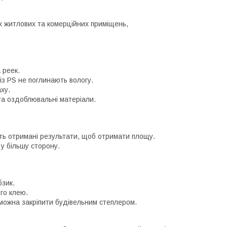
ах житлових та комерційних приміщень,
 реек.
з PS не поглинають вологу.
ху.
та оздоблювальні матеріали.
іть отримані результати, щоб отримати площу.
 у більшу сторону.
бзик.
го клею.
можна закріпити будівельним степлером.