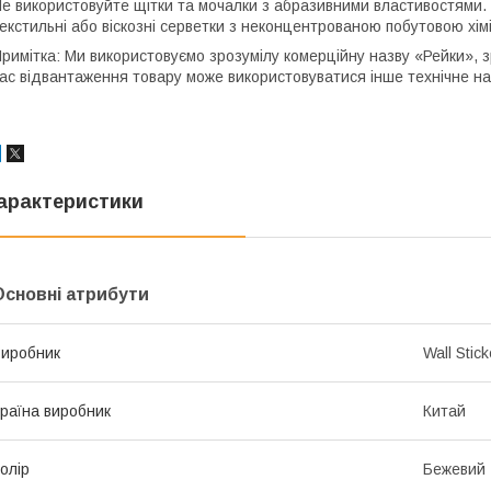
е використовуйте щітки та мочалки з абразивними властивостями.
екстильні або віскозні серветки з неконцентрованою побутовою хім
римітка: Ми використовуємо зрозумілу комерційну назву «Рейки», з
ас відвантаження товару може використовуватися інше технічне н
арактеристики
Основні атрибути
иробник
Wall Stick
раїна виробник
Китай
олір
Бежевий