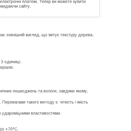
 електронні платежі. Тепер ви можете купити
окидаючи сайту.
має зовнішній вигляд, що імітує текстуру дерева.
– 3 одиниці.
еріали.
нічних пошкоджень та вологи, завдяки якому,
ревагами такого методу є: чіткість і якість
з удароміцними властивостями.
до +70°C.