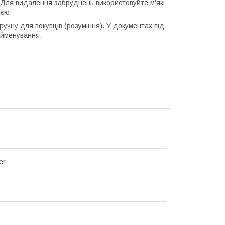
 Для видалення забруднень використовуйте м'які
ією.
ручну для покупців (розуміння). У документах під
айменування.
er