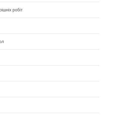
рішніх робіт
ол