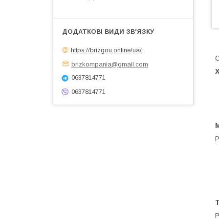
https://brizgou.online/ua/
С
brizkompania@gmail.com
0637814771
0637814771
М
Р
P