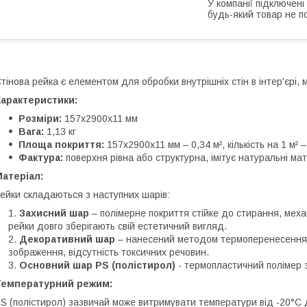
У компанії підключені
будь-який товар не п
тінова рейка є елементом для обробки внутрішніх стін в інтер'єрі, 
Характеристики:
Розміри:
157х2900х11 мм
Вага:
1,13 кг
Площа покриття:
157х2900х11 мм – 0,34 м², кількість на 1 м² 
Фактура:
поверхня рівна або структурна, імітує натуральні мат
атеріал:
ейки складаються з наступних шарів:
Захисний шар
– полімерне покриття стійке до стирання, меха
рейки довго зберігають свій естетичний вигляд.
Декоративний шар
– нанесений методом термоперенесення. Пе
зображення, відсутність токсичних речовин.
Основний шар PS (полістирол)
- термопластичний полімер 
Температурний режим:
S (полістирол) зазвичай може витримувати температури від -20°C 