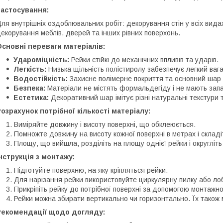
Застосування:
ля внутрішніх оздоблювальних робіт: декорування стін у всіх вид
екорування меблів, дверей та інших рівних поверхонь.
сновні переваги матеріалів:
Удароміцність:
Рейки стійкі до механічних впливів та ударів.
Легкість:
Низька щільність полістиролу забезпечує легкий вага
Водостійкість:
Захисне полімерне покриття та основний шар і
Безпека:
Матеріали не містять формальдегіду і не мають запа
Естетика:
Декоративний шар імітує різні натуральні текстури 
озрахунок потрібної кількості матеріалу:
Виміряйте довжину і висоту поверхні, що обклеюється.
Помножте довжину на висоту кожної поверхні в метрах і склад
Площу, що вийшла, розділіть на площу однієї рейки і округліть
нструкція з монтажу:
Підготуйте поверхню, на яку кріпляться рейки.
Для нарізання рейки використовуйте циркулярну пилку або ло
Прикріпіть рейку до потрібної поверхні за допомогою монтажно
Рейки можна збирати вертикально чи горизонтально. Їх також 
Рекомендації щодо догляду: