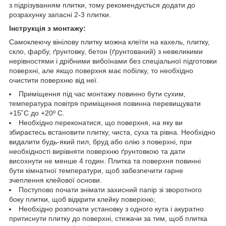
з підрізуванням плитки, тому рекомендується додати до
розрахунку запасні 2-3 плитки.
Інструкція з монтажу:
Самоклеючу вінілову плитку можна клеїти на кахель, плитку,
скло, фарбу, ґрунтовку, бетон (ґрунтований) з невеликими
нерівностями і дрібними вибоїнами без спеціальної підготовки
поверхні, але якщо поверхня має побілку, то необхідно
очистити поверхню від неї.
Приміщення під час монтажу повинно бути сухим,
температура повітря приміщення повинна перевищувати
+15˚С до +20º С.
Необхідно переконатися, що поверхня, на яку ви
збираєтесь встановити плитку, чиста, суха та рівна. Необхідно
видалити будь-який пил, бруд або олію з поверхні, при
необхідності вирівняти поверхню ґрунтовкою та дати
висохнути не менше 4 годин. Плитка та поверхня повинні
бути кімнатної температури, щоб забезпечити гарне
зчеплення клейової основи.
Поступово почати знімати захисний папір зі зворотного
боку плитки, щоб відкрити клейку поверхню;
Необхідно розпочати установку з одного кута і акуратно
притиснути плитку до поверхні, стежачи за тим, щоб плитка