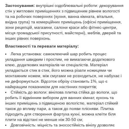
Застосування:
внутрішні оздоблювальні роботи: декорування
стін у житлових приміщеннях з підвищеним рівнем вологості
та на робочих поверхнях (кухня, ванна кімната, вітальня,
вхідна група) та комерційних приміщень (офісні приміщення,
зони рецепцій, магазини, салони краси або фітнес-центри,
місця громадської присутності, майстерні), меблів, дверей та
інших рівних поверхонь.
Властивості та переваги матеріалу:
Легка установка: самоклеючий шар робить процес
укладання швидким і простим, не вимагаючи додаткового
клею, додаткових матеріалів чи спеціалістів. Матеріал
укладається стик в стик, його можна різати ножицями чи
монтажним ножем, між смугами не розходиться, не набухає і
не деформується. Відсоток обрізу становить 1%, що є
найкращим показником для настінних покриттів;
Стійкість до вологи: вінілова плитка стійка до вологи, що
робить її відмінним вибором для ванних кімнат, кухонь та
інших приміщень з підвищеною вологістю, матеріал стійкий
також до впливу пари, а також до появи плісняви. Плитка
підходить для створення фартуха кухні, можна клеїти біля
плити на відстані не менше ніж 30-50 см;
Довговічність: міцність та зносостійкість вінілу дозволяє