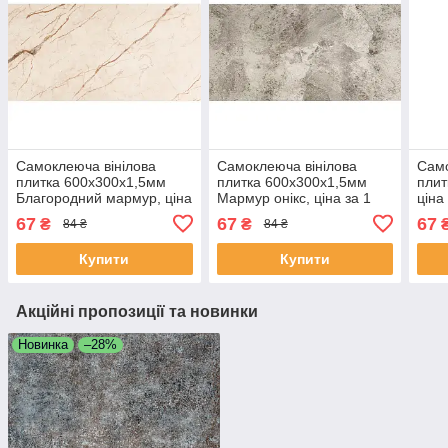
Самоклеюча вінілова
Самоклеюча вінілова
Само
плитка 600х300х1,5мм
плитка 600х300х1,5мм
плит
Благородний мармур, ціна
Мармур онікс, ціна за 1
ціна
за 1 шт. (СВП-101)
шт. (СВП-100) Глянець
Гля
67
67
67
₴
₴
84 ₴
84 ₴
Глянець SW-00000291
SW-00000643
Купити
Купити
Акційні пропозиції та новинки
Новинка
–28%