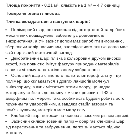
Площа покриття
- 0,21 м², кількість на 1 м² – 4,7 одиниці
Поверхня рівна глянсова
Плитка складається з наступних шарів:
Полімерний шар, що захищає від потертостей та дрібних
механічних пошкоджень, забезпечує довговічність
використання, а УФ захист допомагає запобігти вигоранню,
зберігаючи колір насиченим, внаслідок чого плитка довго має
свій первісний естетичний вигляд.
Декоративний шар: плівка з кольоровим друком високої
якості, яка повністю імітує фактуру природних матеріалів
завдяки чіткому та деталізованому зображенню.
Основний шар з спіненого поліетилентерефталату - це
полімер, що складається з довгих ланцюгів молекул
вінілхлориду, в яких містяться атоми хлору, це надає
матеріалу стійкість до впливу хімічних речовин. ПВХ є
аморфним полімером, така особливість будови робить його
пружним та ударостійким, а завдяки стабілізаторам та
пом'якшувачам, матеріал має малу вагу.
Клейовий шар: нетоксична основа з високим рівнем адгезії.
Захисний силіконізований папір – оберігає клейовий шар
від пересихання та забруднення, легко знімається під час
монтажу.