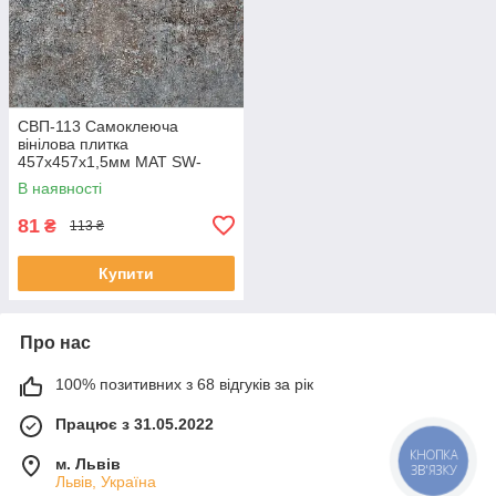
СВП-113 Самоклеюча
вінілова плитка
457х457х1,5мм МАТ SW-
00003253
В наявності
81
₴
113 ₴
Купити
Про нас
100% позитивних з 68 відгуків за рік
Працює з 31.05.2022
КНОПКА
м. Львів
ЗВ'ЯЗКУ
Львів, Україна