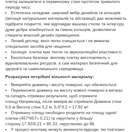
плитці залишатися в первинному стані протягом тривалого
періоду часу;
Естетична складова: широкий вибір дизайнів та кольорів
(імітація натуральних матеріалів та абстракції) дає можливість
підібрати покриття, яке відповідає вашому стилю та інтер'єру,
дуже добре комбінується за гамою кольорів, дозволяючи
створити власний дизайн приміщення;
Легкий догляд: вініл легко очищається і не вимагає
спеціальних засобів для чищення.
Ізоляція: плитка має тепло та звукоізоляційні властивості;
Екологічна безпека: вінілову плитку виготовляють з
відновлювальних ресурсів, а сам матеріал безпечний для
здоров'я та навколишнього середовища.
Розрахунок потрібної кількості матеріалу:
Виміряйте довжину і висоту поверхні, що обклеюється.
Перемножте довжину на висоту кожної поверхні в метрах
та складіть отримані результати, щоб отримати
площу.Наприклад, після вимірів ви отримали:Довжина стіни
5,6 м.Висота стіни 3,2 м. 5,6*3,2 = 17,92 м²
Отриману площу необхідно розділити на площу однієї
плитки (457*457= 0,21) та округлити у більшу
сторону:17,92/0,21 = 85,33, округлюємо до 86.
У процесі монтажу можуть виникнути відходи, які пов’язані