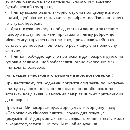
встановлювалася рівно і акуратно, уникаючи утворення
бульбашок або зморшок;
Плитку можна різати, використовуючи при цьому ніж або
ножиці, щоб підганяти плитки за розміром, особливо по краях
та в кутах поверхні;
Для стикування смуг необхідно зняти частини захисного
паперу з наступної плитки, приставити плитку ребром до
місця стику з приклеєною плиткою, приклавши клейовою
основою до поверхні, одночасно розгладжуючи приклеєну
частину;
Плитки необхідно щільно притискати до поверхні рукою чи
гумовим валиком, щоб забезпечити гарне зчеплення між
плиткою та основою.
Інструкція з часткового ремонту вінілової поверхні:
При частковому пошкодженні покриття слід зняти пошкоджену
плитку за допомогою канцелярського ножа або шпателя і
вставити нову, знявши захисний папір та щільно притискаючи
до поверхні.
Примітка: Ми використовуємо зрозумілу комерційну назву
«Самоклеюча вінілова плитка», зручну для покупців
(розуміння). У документах під час відвантаження товару може
використовуватися інше технічне найменування.