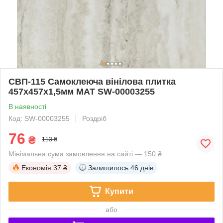
СВП-115 Самоклеюча вінілова плитка
457х457х1,5мм МАТ SW-00003255
В наявності
Код: SW-00003255
Роздріб
76
₴
113 ₴
Мінімальна сума замовлення на сайті — 150 ₴
Економія
37 ₴
Залишилось
46 днів
Купити
або