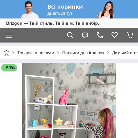
Brizgou — Твій стиль. Твій дім. Твій вибір.
Товари та послуги
Полички для іграшок
Дитячий стел
–50%