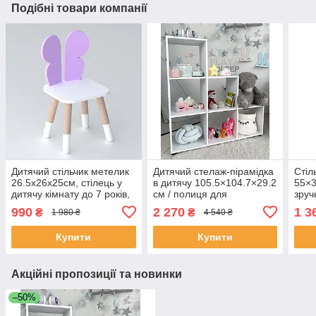
Подібні товари компанії
Дитячий стільчик метелик
Дитячий стелаж-пірамідка
Стіл
26.5х26х25см, стілець у
в дитячу 105.5×104.7×29.2
55×3
дитячу кімнату до 7 років,
см / полиця для
зруч
білий з фіолетовим
зберігання іграшок та книг
біли
990
2 270
1 3
₴
₴
1 980 ₴
4 540 ₴
Купити
Купити
Акційні пропозиції та новинки
–50%