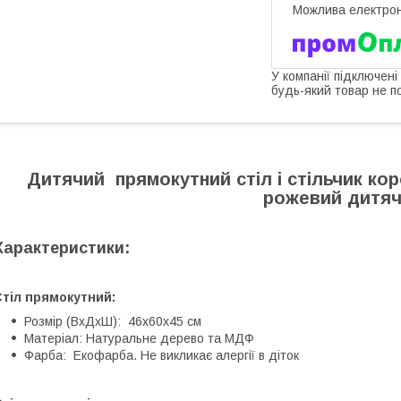
У компанії підключені
будь-який товар не п
Дитячий прямокутний стіл і стільчик кор
рожевий дитя
Характеристики:
Стіл
прямокутний:
Розмір (ВхДхШ): 46х60х45 см
Матеріал: Натуральне дерево та МДФ
Фарба: Екофарба. Не викликає алергії в діток