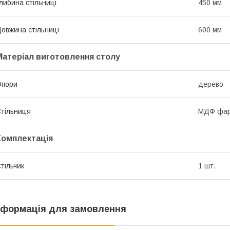
либина стільниці
450 мм
овжина стільниці
600 мм
Матеріал виготовлення столу
Опори
дерево
тільниця
МДФ фар
Комплектація
тільчик
1 шт.
нформація для замовлення