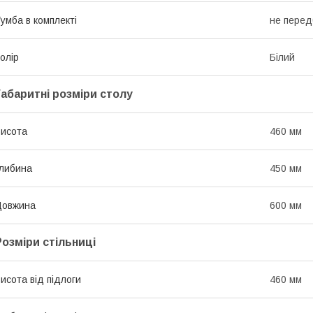
умба в комплекті
не перед
олір
Білий
Габаритні розміри столу
исота
460 мм
либина
450 мм
Довжина
600 мм
Розміри стільниці
исота від підлоги
460 мм