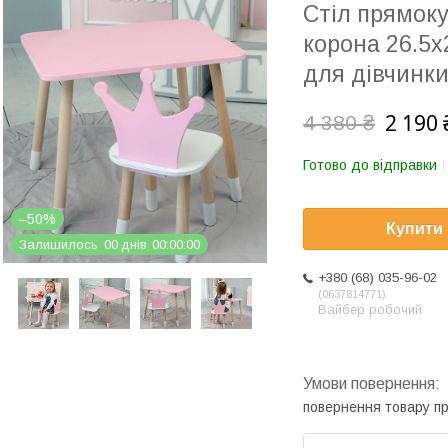
Стіл прямоку
корона 26.5х
для дівчинки
2 190 
4 380 ₴
Готово до відправки
–50%
Купити
Залишилось
0
0
днів
0
0
0
0
0
0
+380 (68) 035-96-02
0637814771
Вайбер робочий
повернення товару п