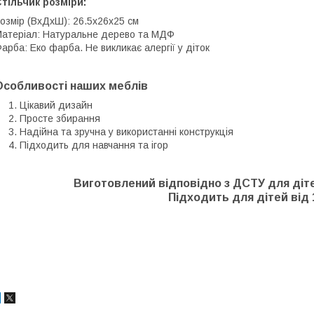
тільчик розміри:
озмір (ВхДхШ): 26.5х26х25 см
атеріал: Натуральне дерево та МДФ
арба: Еко фарба. Не викликає алергії у діток
Особливості наших меблів
Цікавий дизайн
Просте збирання
Надійна та зручна у використанні конструкція
Підходить для навчання та ігор
Виготовлений відповідно з ДСТУ для дітей
⠀ Підходить для дітей від 1
⠀