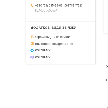
0637814771
+380 (68) 035-96-02
Вайбер робочий
https://brizgou.online/ua/
brizkompania@gmail.com
0637814771
0637814771