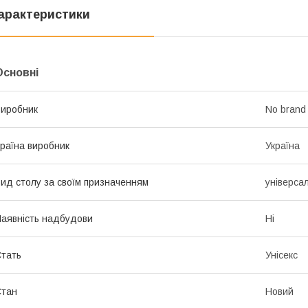
арактеристики
Основні
иробник
No brand
раїна виробник
Україна
ид столу за своїм призначенням
універса
аявність надбудови
Ні
тать
Унісекс
Стан
Новий