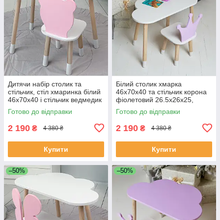
Дитячи набір столик та
Білий столик хмарка
стільчик, стіл хмаринка білий
46х70х40 та стільчик корона
46х70х40 і стільчик ведмедик
фіолетовий 26.5х26х25,
рожевий 26.5х26х25,
набір меблів для дитини стіл
Готово до відправки
Готово до відправки
та стілець
2 190
2 190
₴
₴
4 380 ₴
4 380 ₴
Купити
Купити
–50%
–50%