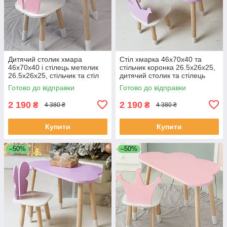
Дитячий столик хмара
Стіл хмарка 46х70х40 та
46х70х40 і стілець метелик
стільчик коронка 26.5х26х25,
26.5х26х25, стільчик та стіл
дитячий столик та стілець
для навчання та творчості,
для малювання/занять,
Готово до відправки
Готово до відправки
білий з рожевим
фіолетовий з білим
2 190
2 190
₴
₴
4 380 ₴
4 380 ₴
Купити
Купити
–50%
–50%