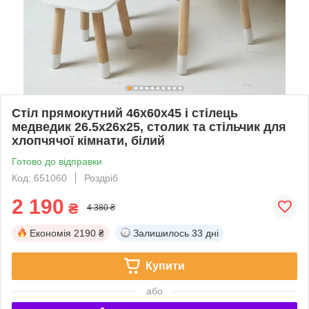
Стіл прямокутний 46х60х45 і стілець
медведик 26.5х26х25, столик та стільчик для
хлопчячої кімнати, білий
Готово до відправки
Код: 651060
Роздріб
2 190
₴
4 380 ₴
Економія
2190 ₴
Залишилось
33 дні
Купити
або