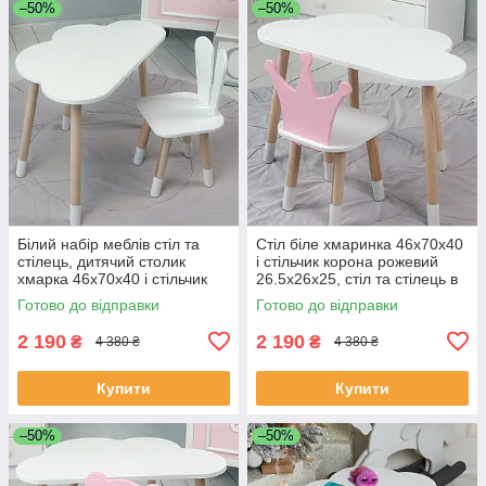
–50%
–50%
Білий набір меблів стіл та
Стіл біле хмаринка 46х70х40
стілець, дитячий столик
і стільчик корона рожевий
хмарка 46х70х40 і стільчик
26.5х26х25, стіл та стілець в
зайчик 26.5х26х25 для гри,
дитячу
Готово до відправки
Готово до відправки
малювання, навчання
2 190
2 190
₴
₴
4 380 ₴
4 380 ₴
Купити
Купити
–50%
–50%