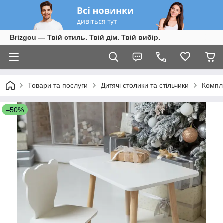
Brizgou — Твій стиль. Твій дім. Твій вибір.
Товари та послуги
Дитячі столики та стільчики
Компле
–50%