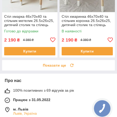
Стіл хмарка 46х70х40 та
Стіл хмаринка 46х70х40 та
стільчик метелик 26.5х26х25,
стільчик коронка 26.5х26х25,
дитячий столик та стілець
дитячий столик та стілець
для малювання/занять,
для ігор/занять, рожевий з
Готово до відправки
В наявності
фіолетовий з білим
білим
2 190
2 190
₴
₴
4 380 ₴
4 380 ₴
Купити
Купити
Показати ще
Про нас
100% позитивних з 69 відгуків за рік
Працює з 31.05.2022
м. Львів
Львів, Україна