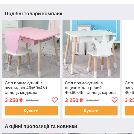
Подібні товари компанії
Стіл прямокутний з
Стіл прямокутний з
Стіл
шухлядою 46х60х45 і
ящиком для речей
вис
стілець медвежа
46х60х45 і стілець корона
46х6
26.5х26х25, столик та
26.5х26х25, столик та
медв
3 250
3 250
3 2
₴
₴
6 500 ₴
6 500 ₴
стільчик для дитячої
стільчик в дитячу, білий
стол
кімнати, рожевий з білим
дитя
Купити
Купити
Акційні пропозиції та новинки