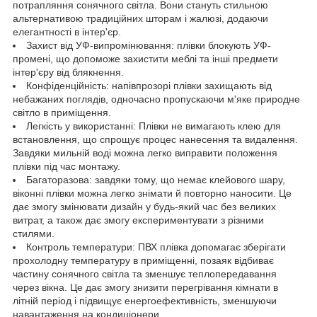
потрапляння сонячного світла. Вони стануть стильною
альтернативою традиційних шторам і жалюзі, додаючи
елегантності в інтер'єр.
Захист від УФ-випромінювання: плівки блокують УФ-
промені, що допоможе захистити меблі та інші предмети
інтер'єру від блякнення.
Конфіденційність: напівпрозорі плівки захищають від
небажаних поглядів, одночасно пропускаючи м'яке природне
світло в приміщення.
Легкість у використанні: Плівки не вимагають клею для
встановлення, що спрощує процес нанесення та видалення.
Завдяки мильній воді можна легко виправити положення
плівки під час монтажу.
Багаторазова: завдяки тому, що немає клейового шару,
віконні плівки можна легко знімати й повторно наносити. Це
дає змогу змінювати дизайн у будь-який час без великих
витрат, а також дає змогу експериментувати з різними
стилями.
Контроль температури: ПВХ плівка допомагає зберігати
прохолодну температуру в приміщенні, позаяк відбиває
частину сонячного світла та зменшує теплопередавання
через вікна. Це дає змогу знизити перегрівання кімнати в
літній період і підвищує енергоефективність, зменшуючи
навантаження на кондиціонери.