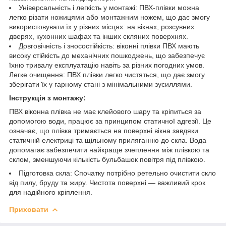
Універсальність і легкість у монтажі: ПВХ-плівки можна
легко різати ножицями або монтажним ножем, що дає змогу
використовувати їх у різних місцях: на вікнах, розсувних
дверях, кухонних шафах та інших скляних поверхнях.
Довговічність і зносостійкість: віконні плівки ПВХ мають
високу стійкість до механічних пошкоджень, що забезпечує
їхню тривалу експлуатацію навіть за різних погодних умов.
Легке очищення: ПВХ плівки легко чистяться, що дає змогу
зберігати їх у гарному стані з мінімальними зусиллями.
Інструкція з монтажу:
ПВХ віконна плівка не має клейового шару та кріпиться за
допомогою води, працює за принципом статичної адгезії. Це
означає, що плівка тримається на поверхні вікна завдяки
статичній електриці та щільному приляганню до скла. Вода
допомагає забезпечити найкраще зчеплення між плівкою та
склом, зменшуючи кількість бульбашок повітря під плівкою.
Підготовка скла: Спочатку потрібно ретельно очистити скло
від пилу, бруду та жиру. Чистота поверхні — важливий крок
для надійного кріплення.
Приховати