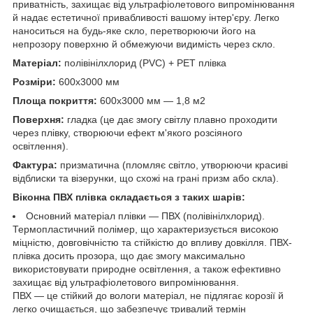
приватність, захищає від ультрафіолетового випромінювання
й надає естетичної привабливості вашому інтер'єру. Легко
наноситься на будь-яке скло, перетворюючи його на
непрозору поверхню й обмежуючи видимість через скло.
Матеріал:
полівінілхлорид (PVC) + РЕТ плівка
Розміри:
600х3000 мм
Площа покриття:
600х3000 мм — 1,8 м2
Поверхня:
гладка (це дає змогу світлу плавно проходити
через плівку, створюючи ефект м'якого розсіяного
освітлення).
Фактура:
призматична (пломляє світло, утворюючи красиві
відблиски та візерунки, що схожі на грані призм або скла).
Віконна ПВХ плівка складається з таких шарів:
Основний матеріал плівки — ПВХ (полівінілхлорид).
Термопластичний полімер, що характеризується високою
міцністю, довговічністю та стійкістю до впливу довкілля. ПВХ-
плівка досить прозора, що дає змогу максимально
використовувати природне освітлення, а також ефективно
захищає від ультрафіолетового випромінювання.
ПВХ — це стійкий до вологи матеріал, не підлягає корозії й
легко очищається, що забезпечує тривалий термін