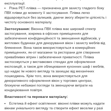
експлуатації.
Різна РЕТ-плівка — призначена для захисту гладкого боку
ПВХ плівки до моменту її застосування. Плівка легко
відшаровується без залишків, даючи змогу зберегти цілісність і
чистоту основного матеріалу.
Застосування:
Віконна ПВХ плівка має широкий спектр
застосування, зокрема в офісних приміщеннях для
забезпечення конфіденційності та зменшення відблисків, у
житлових будинках для декорування вікон і захисту меблів від
блякнення. Вона також використовується в комерційних
приміщеннях, як-от магазини та ресторани для створення
привабливих вітрин і забезпечення приватності. Плівка
застосовується у виставкових стендах для оформлення
експозицій, а також для облицювання кухонних шаф і меблів,
що надає їм нового вигляду та захищає від механічних
пошкоджень. Крім того, вона використовується для
декоративного оформлення вікон у торгових центрах,
блокуючи небажані погляди та зменшуючи витрати на
кондиціювання повітря.
Властивості та переваги матеріалу:
Естетика й ефект освітлення: віконні плівки можуть надати
вікнам унікального вигляду та створити ефект веселки у разі