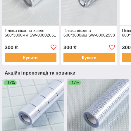
Плівка віконна хвиля
Плівка віконна
Плів
600*3000мм SW-00002651
600*3000мм SW-00002598
600
300
300
300
₴
₴
Купити
Купити
Акційні пропозиції та новинки
–17%
–17%