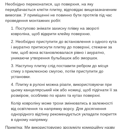
Необхідно переконатися, що поверхня, на яку
передбачається клеїти плитку, відповідає вищезазначеним
вимогам. У приміщенні не повинно бути протягів під час
проведення монтажних робіт.
Поступово знімати захисну плівку на звороті
ковроліна, щоб відкрити клейку поверхню.
Необхідно приступити до встановлення з одного кута
і акуратно притиснути плитку до поверхні, стежачи за
тим, щоб вона встановлювалася рівно і акуратно,
уникаючи утворення бульбашок або зморшок.
Наступну плитку слід поставити ребром до місця
стику з приклеєною смугою, потім приступити до
установки.
Плитку в рулоні можна різати, використовуючи при
цьому канцелярський ніж або ножиці, щоб підігнати її за
розміром, особливо по краях та кутах поверхні.
Колір ковроліну може трохи змінюватись в залежності
від освітлення та напрямку ворсу. Для досягнення
однорідного відтінку рекомендується укладати покриття
в одному напрямку.
Примітка: Ми використовуємо зрозумілу комерційну назву