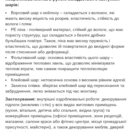
шарів:
Ворсовий шар з нейлону – складається з волокон, які
мають високу міцність на розрив, еластичність, стійкість до
вологи і плям.
РЕ піна - полімерний матеріал, стійкий до вологи, що має
пористу структуру, що складається з безлічі дрібних
бульбашок повітря. Також, піна має високу пружність і
еластичність, що дозволяє їй повертатися до вихідної форми
після стиснення або деформації.
Фольгований шар: основна властивість цього шару –
відображення теплових хвиль, що дозволяє мінімізувати
теплові втрати, тим самим покращити теплоізоляцію
приміщення.
Клейовий шар: нетоксична основа з високим рівнем адгезії.
Захисна плівка: зберігає клейовий шар від пересихання та
забруднення, легко знімається під час монтажу.
Застосування:
внутрішні оздоблювальні роботи: декорування
підлоги (можливо і стін) у всіх видах житлових приміщень
(кухня, вітальня, дитяча або спальня, вхідна група) та
комерційних приміщень (офісні приміщення, зони рецепцій,
магазини, салони краси або фітнес-центри, місця громадської
присутності, майстерні), а також декорування меблів, дверей