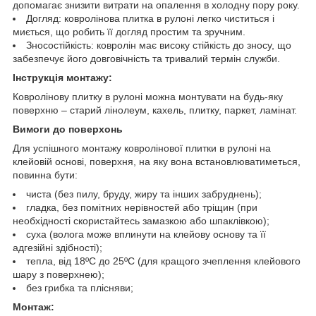
допомагає знизити витрати на опалення в холодну пору року.
Догляд: ковролінова плитка в рулоні легко чиститься і
миється, що робить її догляд простим та зручним.
Зносостійкість: ковролін має високу стійкість до зносу, що
забезпечує його довговічність та тривалий термін служби.
Інструкція монтажу:
Ковролінову плитку в рулоні можна монтувати на будь-яку
поверхню – старий лінолеум, кахель, плитку, паркет, ламінат.
Вимоги до поверхонь
Для успішного монтажу ковролінової плитки в рулоні на
клейовій основі, поверхня, на яку вона встановлюватиметься,
повинна бути:
чиста (без пилу, бруду, жиру та інших забруднень);
гладка, без помітних нерівностей або тріщин (при
необхідності скористайтесь замазкою або шпаклівкою);
суха (волога може вплинути на клейову основу та її
адгезійні здібності);
тепла, від 18ºС до 25ºС (для кращого зчеплення клейового
шару з поверхнею);
без грибка та плісняви;
Монтаж: