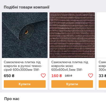
Подібні товари компанії
Самоклеюча плитка під
Самоклеюча плитка під
Само
ковролін в рулоні темно-
ковролін моко
ковр
сірий 600х3000мм SW-
600х600х4,5мм SW-
300
00002587
00002489
000
650
160
33
₴
₴
180 ₴
Купити
Купити
Про нас