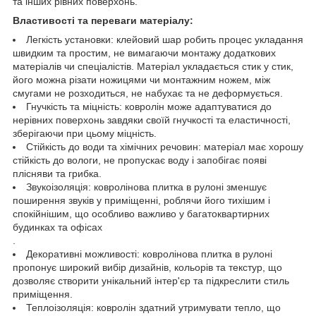
та інших рівних поверхонь.
Властивості та переваги матеріалу:
Легкість установки: клейовий шар робить процес укладання
швидким та простим, не вимагаючи монтажу додаткових
матеріалів чи спеціалістів. Матеріал укладається стик у стик,
його можна різати ножицями чи монтажним ножем, між
смугами не розходиться, не набухає та не деформується.
Гнучкість та міцність: ковролін може адаптуватися до
нерівних поверхонь завдяки своїй гнучкості та еластичності,
зберігаючи при цьому міцність.
Стійкість до води та хімічних речовин: матеріал має хорошу
стійкість до вологи, не пропускає воду і запобігає появі
плісняви та грибка.
Звукоізоляція: ковролінова плитка в рулоні зменшує
поширення звуків у приміщенні, роблячи його тихішим і
спокійнішим, що особливо важливо у багатоквартирних
будинках та офісах
.
Декоративні можливості: ковролінова плитка в рулоні
пропонує широкий вибір дизайнів, кольорів та текстур, що
дозволяє створити унікальний інтер'єр та підкреслити стиль
приміщення.
Теплоізоляція: ковролін здатний утримувати тепло, що