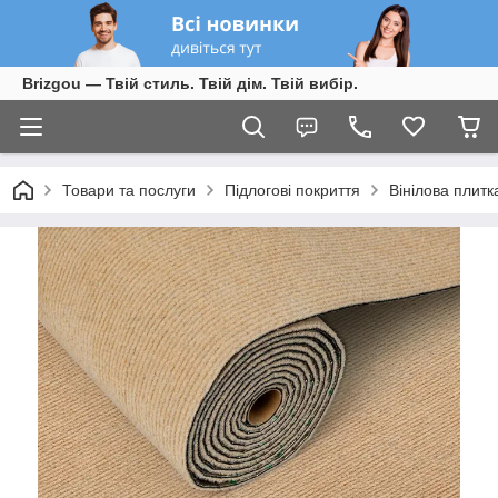
Brizgou — Твій стиль. Твій дім. Твій вибір.
Товари та послуги
Підлогові покриття
Вінілова плитк