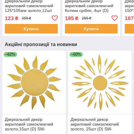
Дзеркальний декор
Дзеркальний декор
Дзер
акриловий самоклеючий
акриловий самоклеючий
акр
125*105мм золото,12шт
Котики срібло, 4шт (D)
150*
(D) SW-00002517
SW-00002494
(D) 
123
185
187
₴
₴
255 ₴
255 ₴
Купити
Купити
Акційні пропозиції та новинки
–62%
–60%
Дзеркальний декор
Дзеркальний декор
акриловий самоклеючий
акриловий самоклеючий
золото,15шт (D) SW-
золото, 25шт (D) SW-
00002502
00002522