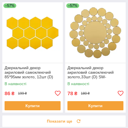
–57%
–57%
Дзеркальний декор
Дзеркальний декор
акриловий самоклеючий
акриловий самоклеючий
85*95мм золото, 12шт (D)
золото,33шт (D) SW-
SW-00002516
00002499
В наявності
В наявності
86
78
₴
₴
199 ₴
180 ₴
Купити
Купити
Показати ще