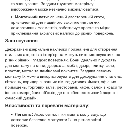
та зношування. Завдяки гнучкості матеріалу
відображення може незначно викривлюватися.
Монтажний патч:
спінений двосторонній скотч,
призначений для надійного закріплення легких
декоративних елементів, забезпечує просте та міцне
приклеювання акрилових наліпок до різних поверхонь.
Застосування:
Декоративні дзеркальні наклейки призначені для створення
стильних акцентів в інтер’єрі та можуть використовуватися на
різних рівних і гладких поверхнях. Вони ідеально підходять
для монтажу на стіни, дзеркала, меблі, двері, плитку, скло,
пластик, метал та ламіновані покриття. Завдяки легкому
монтажу їх можна використовувати для декорування спалень,
віталень, коридорів, ванних кімнат, дитячих кімнат, офісних
приміщень, торгових залів, ресторанів, кафе, салонів краси та
інших комерційних об'єктів, де потрібен естетичний акцент і
сучасний дизайн.
Властивості та переваги матеріалу:
Легкість:
Акрилові наліпки мають малу вагу, що
дозволяє безпечно монтувати їх на різноманітні
поверхні.