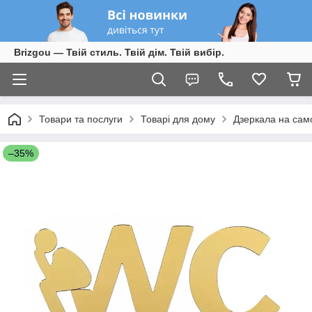
Brizgou — Твій стиль. Твій дім. Твій вибір.
Товари та послуги
Товарі для дому
Дзеркала на сам
–35%