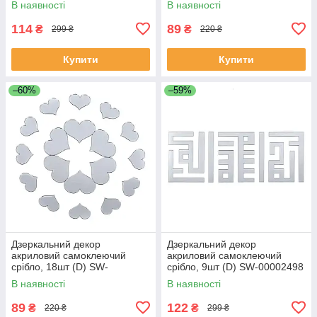
В наявності
В наявності
114
89
₴
₴
299 ₴
220 ₴
Купити
Купити
–60%
–59%
Дзеркальний декор
Дзеркальний декор
акриловий самоклеючий
акриловий самоклеючий
срібло, 18шт (D) SW-
срібло, 9шт (D) SW-00002498
00002524
В наявності
В наявності
89
122
₴
₴
220 ₴
299 ₴