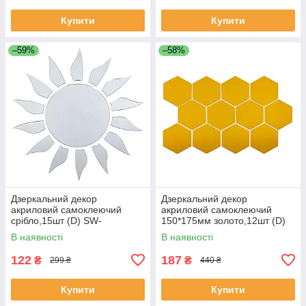
Купити
Купити
–59%
–58%
Дзеркальний декор
Дзеркальний декор
акриловий самоклеючий
акриловий самоклеючий
срібло,15шт (D) SW-
150*175мм золото,12шт (D)
00002501
SW-00002518
В наявності
В наявності
122
187
₴
₴
299 ₴
440 ₴
Купити
Купити