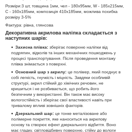
Розміри:3 шт, товщина 1мм, чел - 180х95мм, W - 185х215мм,
С - 160х185мм, композиція 410х185мм, можлива похибка
розміру 3-5%
Фактура: рівна, глянсова
Декоративна акрилова наліпка складається з
наступних шарів:
Захисна плівка:
зберігає поверхню наліпки від
подряпин, відколів та інших механічних пошкоджень у
процесі транспортування. Після проведення монтажу
плівка знімається з поверхні.
Основний шар з акрилу:
це полімер, який поєднує в
собі легкість, гнучкість і міцність. Завдяки особливій
структурі, акрил стійкий до хімічних речовин, не
кришиться і не розбивається, що робить його
безпечним у використанні. Він також має високу
вологостійкість і зберігає свої властивості навіть при
тривалому впливі зовнішніх факторів.
Дзеркальний шар:
це тонке металізоване або
полімерне покриття, яке наноситься на акрилову
основу та створює ефект дзеркального відбиття. Воно
має гладку, світловідбивну поверхню, стійку до вологи