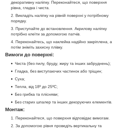
декоративну наліпку. Переконайтеся, що поверхня
рівна, гладка і чиста.
Викладіть наліпку на рівній поверхні у потрібному
порядку.
Приступайте до встановлення. Акрилову наліпку
потрібно клеїти за допомогою патчів.
Переконайтесь, що наклейка надійно закріплена, а
потім зніміть захисну плівку.
Вимоги до поверхні:
Чиста (без пилу, бруду, жиру та інших забруднень);
Гладка, без виступаючих частинок або тріщин;
Суха;
Тепла, від 18º до 25ºС;
Без грибка та плісняви;
Без старих шпалер та інших декоруючих елементів.
Монтаж:
Переконайтеся, що поверхня відповідає вимогам.
За допомогою рівня проведіть вертикальну та