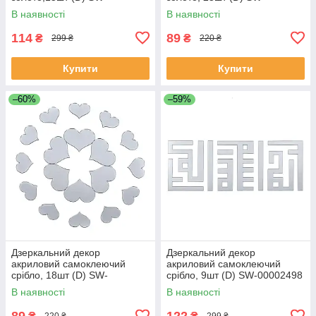
00002502
00002522
В наявності
В наявності
114
89
₴
₴
299 ₴
220 ₴
Купити
Купити
–60%
–59%
Дзеркальний декор
Дзеркальний декор
акриловий самоклеючий
акриловий самоклеючий
срібло, 18шт (D) SW-
срібло, 9шт (D) SW-00002498
00002524
В наявності
В наявності
89
122