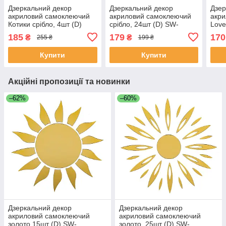
Дзеркальний декор
Дзеркальний декор
Дзер
акриловий самоклеючий
акриловий самоклеючий
акр
Котики срібло, 4шт (D)
срібло, 24шт (D) SW-
Love
SW-00002494
00002523
000
185
179
170
₴
₴
255 ₴
199 ₴
Купити
Купити
Акційні пропозиції та новинки
–62%
–60%
Дзеркальний декор
Дзеркальний декор
акриловий самоклеючий
акриловий самоклеючий
золото,15шт (D) SW-
золото, 25шт (D) SW-