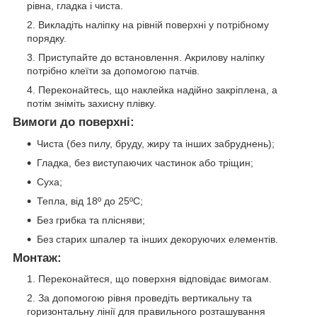
рівна, гладка і чиста.
Викладіть наліпку на рівній поверхні у потрібному
порядку.
Приступайте до встановлення. Акрилову наліпку
потрібно клеїти за допомогою патчів.
Переконайтесь, що наклейка надійно закріплена, а
потім зніміть захисну плівку.
Вимоги до поверхні:
Чиста (без пилу, бруду, жиру та інших забруднень);
Гладка, без виступаючих частинок або тріщин;
Суха;
Тепла, від 18º до 25ºС;
Без грибка та плісняви;
Без старих шпалер та інших декоруючих елементів.
Монтаж:
Переконайтеся, що поверхня відповідає вимогам.
За допомогою рівня проведіть вертикальну та
горизонтальну лінії для правильного розташування