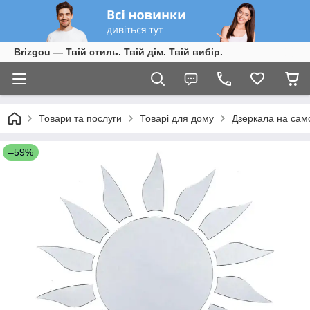
Brizgou — Твій стиль. Твій дім. Твій вибір.
Товари та послуги
Товарі для дому
Дзеркала на сам
–59%