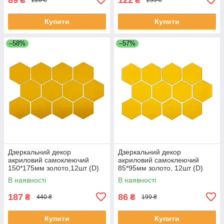
₴
₴
220 ₴
299 ₴
Купити
Купити
–58%
–57%
Дзеркальний декор
Дзеркальний декор
акриловий самоклеючий
акриловий самоклеючий
150*175мм золото,12шт (D)
85*95мм золото, 12шт (D)
SW-00002518
SW-00002516
В наявності
В наявності
187
86
₴
₴
440 ₴
199 ₴
Купити
Купити