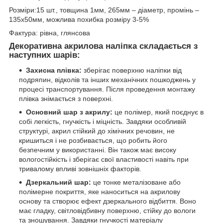
Розміри:15 шт., товщина 1мм, 265мм – діаметр, промінь –
135х50мм, можлива похибка розміру 3-5%
Фактура: рівна, глянсова
Декоративна акрилова наліпка складається з
наступних шарів:
Захисна плівка:
зберігає поверхню наліпки від
подряпин, відколів та інших механічних пошкоджень у
процесі транспортування. Після проведення монтажу
плівка знімається з поверхні.
Основний шар з акрилу:
це полімер, який поєднує в
собі легкість, гнучкість і міцність. Завдяки особливій
структурі, акрил стійкий до хімічних речовин, не
кришиться і не розбивається, що робить його
безпечним у використанні. Він також має високу
вологостійкість і зберігає свої властивості навіть при
тривалому впливі зовнішніх факторів.
Дзеркальний шар:
це тонке металізоване або
полімерне покриття, яке наноситься на акрилову
основу та створює ефект дзеркального відбиття. Воно
має гладку, світловідбивну поверхню, стійку до вологи
та зношування. Завдяки гнучкості матеріалу