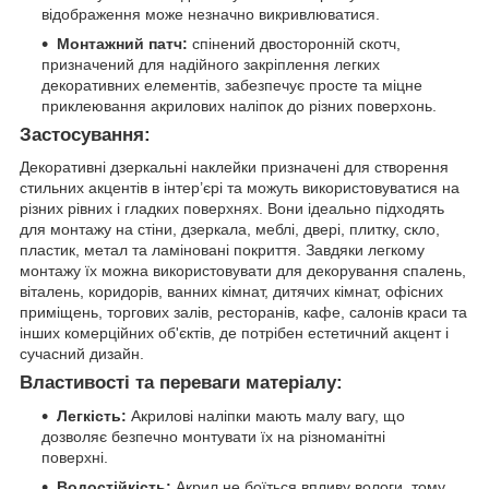
відображення може незначно викривлюватися.
Монтажний патч:
спінений двосторонній скотч,
призначений для надійного закріплення легких
декоративних елементів, забезпечує просте та міцне
приклеювання акрилових наліпок до різних поверхонь.
Застосування:
Декоративні дзеркальні наклейки призначені для створення
стильних акцентів в інтер’єрі та можуть використовуватися на
різних рівних і гладких поверхнях. Вони ідеально підходять
для монтажу на стіни, дзеркала, меблі, двері, плитку, скло,
пластик, метал та ламіновані покриття. Завдяки легкому
монтажу їх можна використовувати для декорування спалень,
віталень, коридорів, ванних кімнат, дитячих кімнат, офісних
приміщень, торгових залів, ресторанів, кафе, салонів краси та
інших комерційних об'єктів, де потрібен естетичний акцент і
сучасний дизайн.
Властивості та переваги матеріалу:
Легкість:
Акрилові наліпки мають малу вагу, що
дозволяє безпечно монтувати їх на різноманітні
поверхні.
Водостійкість:
Акрил не боїться впливу вологи, тому