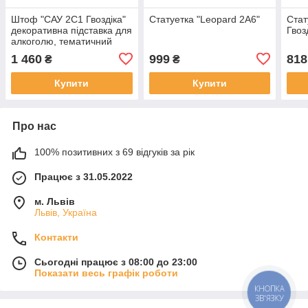
Штоф "САУ 2С1 Гвоздіка"
Статуетка "Leopard 2A6"
Стат
декоративна підставка для
Гвоз
алкоголю, тематичний
Міні Бар
1 460
999
818
₴
₴
Купити
Купити
Про нас
100% позитивних з 69 відгуків за рік
Працює з 31.05.2022
м. Львів
Львів, Україна
Контакти
Сьогодні працює з 08:00 до 23:00
Показати весь графік роботи
КНОПКА
ЗВ'ЯЗКУ