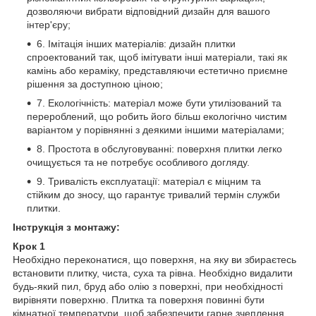
дозволяючи вибрати відповідний дизайн для вашого
інтер'єру;
6. Імітація інших матеріалів: дизайн плитки
спроектований так, щоб імітувати інші матеріали, такі як
камінь або кераміку, представляючи естетично приємне
рішення за доступною ціною;
7. Екологічність: матеріал може бути утилізований та
перероблений, що робить його більш екологічно чистим
варіантом у порівнянні з деякими іншими матеріалами;
8. Простота в обслуговуванні: поверхня плитки легко
очищується та не потребує особливого догляду.
9. Тривалість експлуатації: матеріал є міцним та
стійким до зносу, що гарантує тривалий термін служби
плитки.
Інструкція з монтажу:
Крок 1
Необхідно переконатися, що поверхня, на яку ви збираєтесь
встановити плитку, чиста, суха та рівна. Необхідно видалити
будь-який пил, бруд або олію з поверхні, при необхідності
вирівняти поверхню. Плитка та поверхня повинні бути
кімнатної температури, щоб забезпечити гарне зчеплення