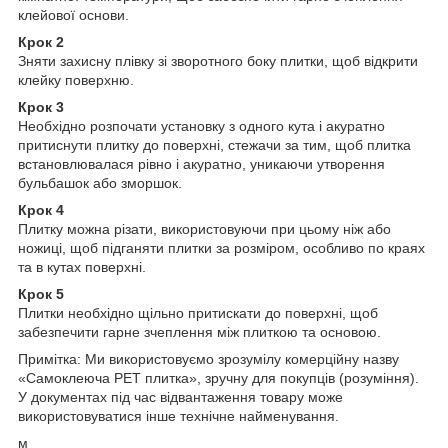
клейової основи.
Крок 2
Зняти захисну плівку зі зворотного боку плитки, щоб відкрити
клейку поверхню.
Крок 3
Необхідно розпочати установку з одного кута і акуратно
притиснути плитку до поверхні, стежачи за тим, щоб плитка
встановлювалася рівно і акуратно, уникаючи утворення
бульбашок або зморшок.
Крок 4
Плитку можна різати, використовуючи при цьому ніж або
ножиці, щоб підганяти плитки за розміром, особливо по краях
та в кутах поверхні.
Крок 5
Плитки необхідно щільно притискати до поверхні, щоб
забезпечити гарне зчеплення між плиткою та основою.
Примітка: Ми використовуємо зрозумілу комерційну назву
«Самоклеюча PET плитка», зручну для покупців (розуміння).
У документах під час відвантаження товару може
використовуватися інше технічне найменування.
м