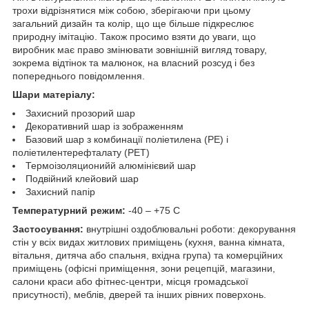
трохи відрізнятися між собою, зберігаючи при цьому
загальний дизайн та колір, що ще більше підкреслює
природну імітацію. Також просимо взяти до уваги, що
виробник має право змінювати зовнішній вигляд товару,
зокрема відтінок та малюнок, на власний розсуд і без
попереднього повідомлення.
Шари матеріалу:
Захисний прозорий шар
Декоративний шар із зображенням
Базовий шар з комбинації поліетилена (PE) і
поліетилентерефталату (PET)
Термоізоляционийй алюмінієвий шар
Подвійний клейовий шар
Захисний папір
Температурний режим:
-40 – +75 С
Застосування:
внутрішні оздоблювальні роботи: декорування
стін у всіх видах житлових приміщень (кухня, ванна кімната,
вітальня, дитяча або спальня, вхідна група) та комерційних
приміщень (офісні приміщення, зони рецепцій, магазини,
салони краси або фітнес-центри, місця громадської
присутності), меблів, дверей та інших рівних поверхонь.