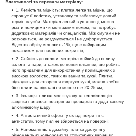
Властивості та переваги матеріалу:
1. Легкість та міцність: плитка легка та міцна, що
спрощує її логістику, установку та забезпечує довгий
термін служби. Матеріал легкий в установці, можна
різати ножицями чи монтажним ножем, не потребує
додаткових матеріалів чи спеціалістів. Між смугами не
розходиться, не роздмухується і не деформується.
Відсоток обрізу становить 1%, що є найкращим
показником для настінних покриттів;
2. Стійкість до вологи: матеріал стійкий до впливу
вологи та пари, а також до появи плісняви, що робить
його придатним для використання у приміщеннях з
високою вологістю, таких як ванни та кухні. Плитка
підходить для створення фартуха кухні, можна клеїти
біля плити на відстані не менше ніж 20-25 см;
3. Ізоляція: плитка має звукову та теплоізоляцію
завдяки наявності повітряних прошарків та додатковому
алюмінієвому шару;
4. Антистатичний ефект: у складі покриття є
антистатик, тому пил не збирається на поверхні;
5. Різноманітність дизайну: плитки доступні у
різноманітних кольорових та структурних варіаціях,