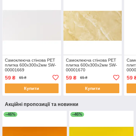
Самоклеюча стінова PET
Самоклеюча стінова PET
Само
плитка 600х300х2мм SW-
плитка 600х300х2мм SW-
плит
00001669
00001670
000
59
59
59
₴
₴
65 ₴
65 ₴
Купити
Купити
Акційні пропозиції та новинки
–46%
–46%