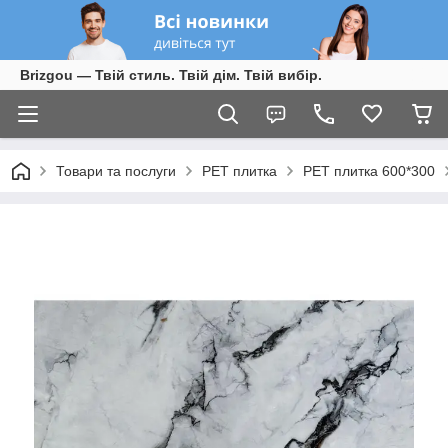
Brizgou — Твій стиль. Твій дім. Твій вибір.
Товари та послуги
PET плитка
PET плитка 600*300