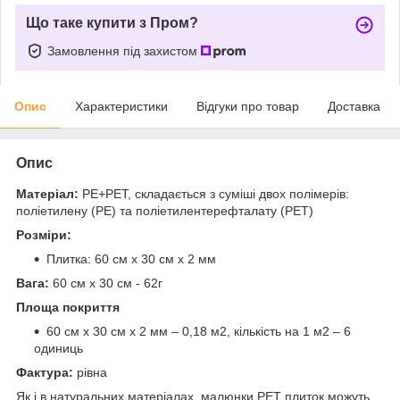
Що таке купити з Пром?
Замовлення під захистом
Опис
Характеристики
Відгуки про товар
Доставка
Опис
Матеріал:
PE+PET, складається з суміші двох полімерів:
поліетилену (PE) та поліетилентерефталату (PET)
Розміри:
Плитка: 60 см х 30 см х 2 мм
Вага:
60 см х 30 см - 62г
Площа покриття
60 см х 30 см х 2 мм – 0,18 м2, кількість на 1 м2 – 6
одиниць
Фактура:
рівна
Як і в натуральних матеріалах, малюнки РЕТ плиток можуть