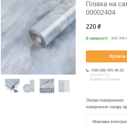
Плівка на са
00002404
220 ₴
В наявності
Код:
SW-
Купити
+380 (68) 035-96-02
0637814771
Вайбер робочий
повернення товару п