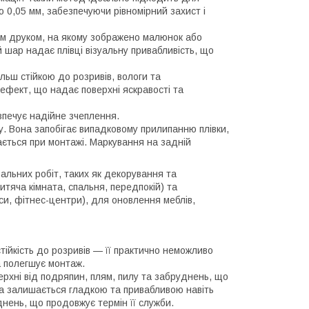
ю 0,05 мм, забезпечуючи рівномірний захист і
м друком, на якому зображено малюнок або
й шар надає плівці візуальну привабливість, що
ільш стійкою до розривів, вологи та
ефект, що надає поверхні яскравості та
зпечує надійне зчеплення.
у. Вона запобігає випадковому прилипанню плівки,
ється при монтажі. Маркування на задній
альних робіт, таких як декорування та
тяча кімната, спальня, передпокій) та
си, фітнес-центри), для оновлення меблів,
стійкість до розривів — її практично неможливо
а полегшує монтаж.
ерхні від подряпин, плям, пилу та забруднень, що
вка залишається гладкою та привабливою навіть
днень, що продовжує термін її служби.