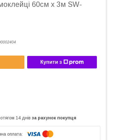
моклейці 60см х 3м SW-
00002404
Купити з
ротягом 14 днів
за рахунок покупця