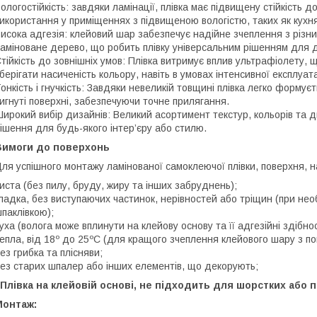
ологостійкість: завдяки ламінації, плівка має підвищену стійкість 
икористання у приміщеннях з підвищеною вологістю, таких як кухня
исока адгезія: клейовий шар забезпечує надійне зчеплення з різни
аміноване дерево, що робить плівку універсальним рішенням для д
тійкість до зовнішніх умов: Плівка витримує вплив ультрафіолету, 
берігати насиченість кольору, навіть в умовах інтенсивної експлуата
онкість і гнучкість: Завдяки невеликій товщині плівка легко форму
игнуті поверхні, забезпечуючи точне прилягання.
ирокий вибір дизайнів: Великий асортимент текстур, кольорів та 
ішення для будь-якого інтер’єру або стилю.
Вимоги до поверхонь
ля успішного монтажу ламінованої самоклеючої плівки, поверхня, 
иста (без пилу, бруду, жиру та інших забруднень);
ладка, без виступаючих частинок, нерівностей або тріщин (при не
паклівкою);
уха (волога може вплинути на клейову основу та її адгезійні здібнос
епла, від 18º до 25ºС (для кращого зчеплення клейового шару з п
ез грибка та плісняви;
ез старих шпалер або інших елементів, що декорують;
 Плівка на клейовій основі, не підходить для шорстких або
Монтаж: