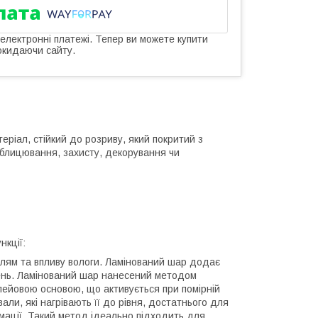
 електронні платежі. Тепер ви можете купити
окидаючи сайту.
еріал, стійкий до розриву, який покритий з
блицювання, захисту, декорування чи
нкції:
 плям та впливу вологи. Ламінований шар додає
нень. Ламінований шар нанесений методом
клейовою основою, що активується при помірній
али, які нагрівають її до рівня, достатнього для
мації. Такий метод ідеально підходить для