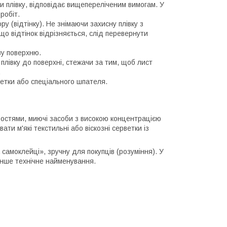
и плівку, відповідає вищепереліченим вимогам. У
робіт.
у (відтінку). Не знімаючи захисну плівку з
що відтінок відрізняється, слід перевернути
ву поверхню.
плівку до поверхні, стежачи за тим, щоб лист
.
ветки або спеціального шпателя.
остями, миючі засоби з високою концентрацією
и м'які текстильні або віскозні серветки із
самоклейці», зручну для покупців (розуміння). У
інше технічне найменування.