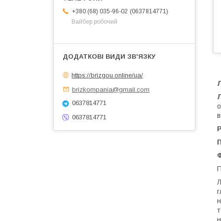
0637814771
+380 (68) 035-96-02
Вайбер робочий
https://brizgou.online/ua/
brizkompania@gmail.com
0637814771
о
в
0637814771
Р
П
Л
г
н
т
н