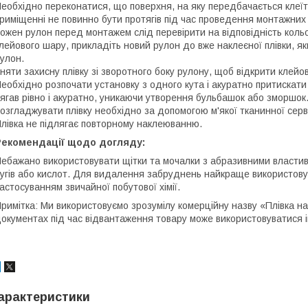
еобхідно переконатися, що поверхня, на яку передбачається клеїт
риміщенні не повинно бути протягів під час проведення монтажних 
ожен рулон перед монтажем слід перевірити на відповідність кольор
лейового шару, прикладіть новий рулон до вже наклеєної плівки, як
улон.
няти захисну плівку зі зворотного боку рулону, щоб відкрити клейо
еобхідно розпочати установку з одного кута і акуратно притискати 
ягав рівно і акуратно, уникаючи утворення бульбашок або зморшок
озгладжувати плівку необхідно за допомогою м'якої тканинної сер
лівка не підлягає повторному наклеюванню.
Рекомендації щодо догляду:
ебажано використовувати щітки та мочалки з абразивними властив
угів або кислот. Для видалення забруднень найкраще використовуват
астосуванням звичайної побутової хімії.
римітка: Ми використовуємо зрозумілу комерційну назву «Плівка на 
окументах під час відвантаження товару може використовуватися 
арактеристики