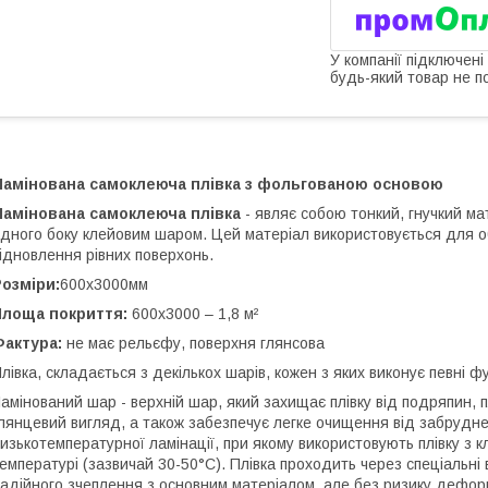
У компанії підключені
будь-який товар не п
Ламінована самоклеюча плівка з фольгованою основою
Ламінована самоклеюча плівка
- являє собою тонкий, гнучкий мат
дного боку клейовим шаром. Цей матеріал використовується для о
ідновлення рівних поверхонь.
озміри:
600х3000мм
Площа покриття:
600х3000 – 1,8 м²
Фактура:
не має рельєфу, поверхня глянсова
лівка, складається з декількох шарів, кожен з яких виконує певні фу
амінований шар - верхній шар, який захищає плівку від подряпин,
лянцевий вигляд, а також забезпечує легке очищення від забруд
изькотемпературної ламінації, при якому використовують плівку з 
емпературі (зазвичай 30-50°C). Плівка проходить через спеціальні в
адійного зчеплення з основним матеріалом, але без ризику дефор