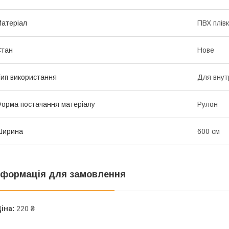
атеріал
ПВХ плів
Стан
Нове
ип використання
Для внут
орма постачання матеріалу
Рулон
Ширина
600 см
нформація для замовлення
іна:
220 ₴