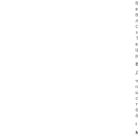
В
в
В
л
С
з
Т
в
Ш
р
Д
ч
г
ш
с
т
б
б
!