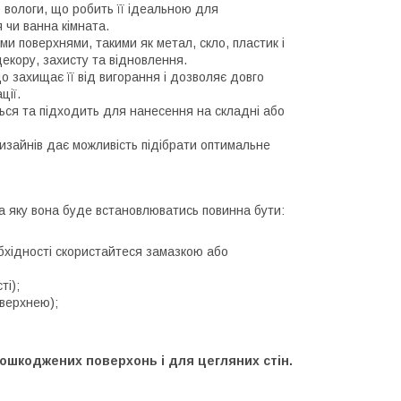
до вологи, що робить її ідеальною для
 чи ванна кімната.
ми поверхнями, такими як метал, скло, пластик і
екору, захисту та відновлення.
що захищає її від вигорання і дозволяє довго
ції.
ється та підходить для нанесення на складні або
дизайнів дає можливість підібрати оптимальне
на яку вона буде встановлюватись повинна бути:
обхідності скористайтеся замазкою або
ті);
оверхнею);
 пошкоджених поверхонь і для цегляних стін.