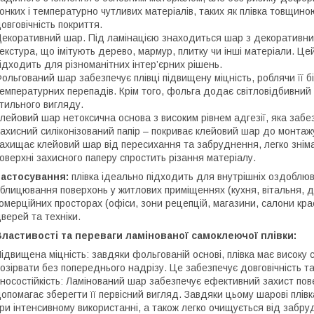
онких і температурно чутливих матеріалів, таких як плівка товщино
овговічність покриття.
екоративний шар. Під ламінацією знаходиться шар з декоративни
екстура, що імітують дерево, мармур, плитку чи інші матеріали. Це
ідходить для різноманітних інтер’єрних рішень.
ольгований шар забезпечує плівці підвищену міцність, роблячи її б
емпературних перепадів. Крім того, фольга додає світловідбивний 
тильного вигляду.
лейовий шар нетоксична основа з високим рівнем адгезії, яка забе
ахисний силіконізований папір – покриває клейовий шар до монтаж
ахищає клейовий шар від пересихання та забруднення, легко зніма
оверхні захисного паперу спростить різання матеріалу.
Застосування:
плівка ідеально підходить для внутрішніх оздоблюв
блицювання поверхонь у житлових приміщеннях (кухня, вітальня, ди
омерційних просторах (офіси, зони рецепцій, магазини, салони кра
верей та техніки.
ластивості та переваги ламінованої самоклеючої плівки:
ідвищена міцність: завдяки фольгованій основі, плівка має високу 
озірвати без попереднього надрізу. Це забезпечує довговічність т
носостійкість: Ламінований шар забезпечує ефективний захист пов
опомагає зберегти її первісний вигляд. Завдяки цьому шарові плі
ри інтенсивному використанні, а також легко очищується від забру