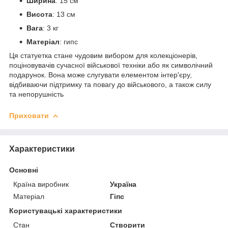
Ширина
: 15 см
Висота
: 13 см
Вага
: 3 кг
Матеріал
: гипс
Ця статуетка стане чудовим вибором для колекціонерів,
поціновувачів сучасної військової техніки або як символічний
подарунок. Вона може слугувати елементом інтер'єру,
відбиваючи підтримку та повагу до військового, а також силу
та непорушність
Приховати
Характеристики
Основні
Країна виробник
Україна
Матеріал
Гіпс
Користувацькі характеристики
Стан
Створити