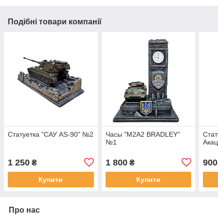
Подібні товари компанії
Статуетка "САУ AS-90" №2
Часы "M2A2 BRADLEY"
Стат
№1
Акац
1 250
1 800
900
₴
₴
Купити
Купити
Про нас