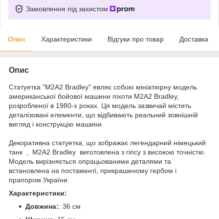
Замовлення під захистом
Опис
Характеристики
Відгуки про товар
Доставка
Опис
Статуетка "M2A2 Bradley" являє собою мініатюрну модель
американської бойової машини піхоти M2A2 Bradley,
розробленої в 1980-х роках. Ця модель зазвичай містить
деталізовані елементи, що відбивають реальний зовнішній
вигляд і конструкцію машини.
Декоративна статуетка, що зображає легендарний німецький
танк , M2A2 Bradley виготовлена з гіпсу з високою точністю.
Модель вирізняється опрацьованими деталями та
встановлена на постаменті, прикрашеному гербом і
прапором України.
Характеристики:
Довжина:
: 36 см