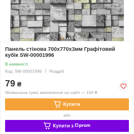
Панель стінова 700х770х3мм Графітовий
кубік SW-00001996
В наявності
Код: SW-00001996
Роздріб
79
₴
Мінімальна сума замовлення на сайті — 150 ₴
Купити
або
Купити з