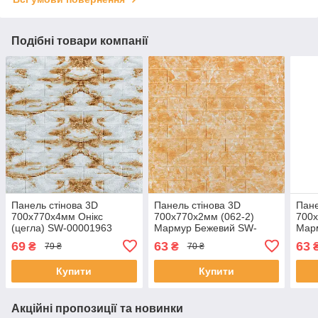
Подібні товари компанії
Панель стінова 3D
Панель стінова 3D
Пане
700х770х4мм Онікс
700х770х2мм (062-2)
700х
(цегла) SW-00001963
Мармур Бежевий SW-
Мар
00001911
000
69
63
63
₴
₴
79 ₴
70 ₴
Купити
Купити
Акційні пропозиції та новинки