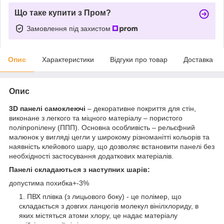
Що таке купити з Пром?
Замовлення під захистом
Опис
Характеристики
Відгуки про товар
Доставка
Опис
3D панелі самоклеючі
– декоративне покриття для стін,
виконане з легкого та міцного матеріалу – пористого
поліпропілену (ППП). Основна особливість – рельєфний
малюнок у вигляді цегли у широкому різноманітті кольорів та
наявність клейового шару, що дозволяє встановити панелі без
необхідності застосування додаткових матеріалів.
Панелі складаються з наступних шарів:
допустима похибка+-3%
ПВХ плівка (з лицьового боку) - це полімер, що
складається з довгих ланцюгів молекул вінілхлориду, в
яких містяться атоми хлору, це надає матеріалу