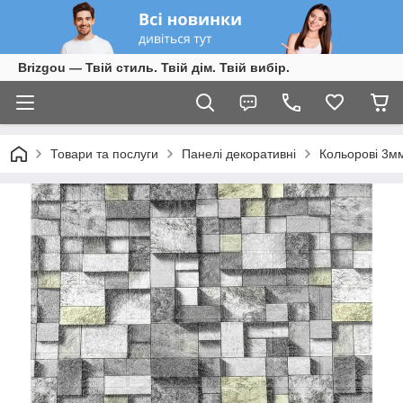
Brizgou — Твій стиль. Твій дім. Твій вибір.
Товари та послуги
Панелі декоративні
Кольорові 3м