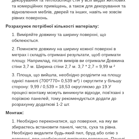
та комерційних приміщень, а також для декорування та
відновлення меблів, дверей та інших, навіть не зовсім
рівних поверхонь.
Розрахунок потрібної кількості матеріалу:
Виміряйте довжину та ширину поверхні, що
обклеюється.
Помножте довжину на ширину кожної поверхні в
метрах і складіть отримані результати, щоб отримати
площу. Наприклад, після вимірів ви отримали:Довжина
стіни 3,7 м. Ширина стіни 2,7 м. 3,7 * 2,7 = 9,99 м ²
Площа, що вийшла, необхідно розділити на площу
однієї панелі (700*770= 0,539 м²) і округлити у більшу
сторону: 9,99 / 0,539 = 18,53 округляємо до 19.У
процесі монтажу можуть виникнути відходи, пов'язані з
порізкою панелей, тому рекомендується додати до
розрахунку додаткові 1-2 шт.
Монтаж:
Необхідно переконатися, що поверхня, на яку ви
збираєтесь встановити панелі, чиста, суха та рівна.
Необхідно видалити будь-який пил, бруд або олію з
поверхні, при необхідності вирівняти поверхню. Панелі