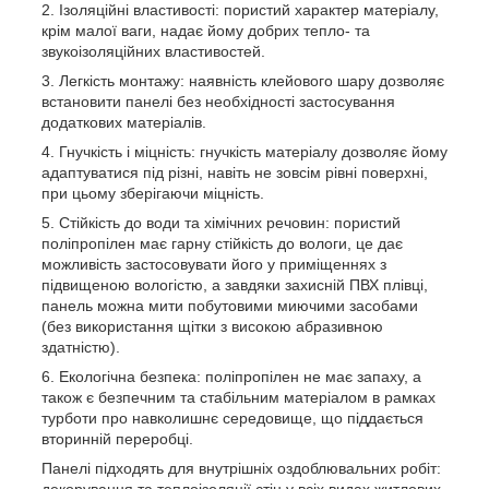
Ізоляційні властивості: пористий характер матеріалу,
крім малої ваги, надає йому добрих тепло- та
звукоізоляційних властивостей.
Легкість монтажу: наявність клейового шару дозволяє
встановити панелі без необхідності застосування
додаткових матеріалів.
Гнучкість і міцність: гнучкість матеріалу дозволяє йому
адаптуватися під різні, навіть не зовсім рівні поверхні,
при цьому зберігаючи міцність.
Стійкість до води та хімічних речовин: пористий
поліпропілен має гарну стійкість до вологи, це дає
можливість застосовувати його у приміщеннях з
підвищеною вологістю, а завдяки захисній ПВХ плівці,
панель можна мити побутовими миючими засобами
(без використання щітки з високою абразивною
здатністю).
Екологічна безпека: поліпропілен не має запаху, а
також є безпечним та стабільним матеріалом в рамках
турботи про навколишнє середовище, що піддається
вторинній переробці.
Панелі підходять для внутрішніх оздоблювальних робіт:
декорування та теплоізоляції стін у всіх видах житлових