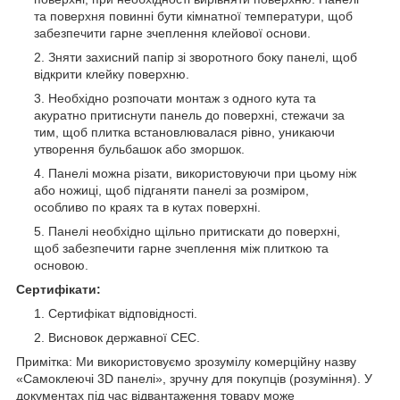
та поверхня повинні бути кімнатної температури, щоб
забезпечити гарне зчеплення клейової основи.
Зняти захисний папір зі зворотного боку панелі, щоб
відкрити клейку поверхню.
Необхідно розпочати монтаж з одного кута та
акуратно притиснути панель до поверхні, стежачи за
тим, щоб плитка встановлювалася рівно, уникаючи
утворення бульбашок або зморшок.
Панелі можна різати, використовуючи при цьому ніж
або ножиці, щоб підганяти панелі за розміром,
особливо по краях та в кутах поверхні.
Панелі необхідно щільно притискати до поверхні,
щоб забезпечити гарне зчеплення між плиткою та
основою.
Сертифікати:
Сертифікат відповідності.
Висновок державної СЕС.
Примітка: Ми використовуємо зрозумілу комерційну назву
«Самоклеючі 3D панелі», зручну для покупців (розуміння). У
документах під час відвантаження товару може