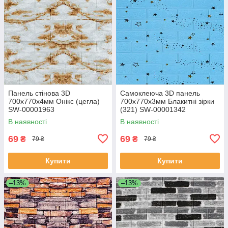
Панель стінова 3D
Самоклеюча 3D панель
700х770х4мм Онікс (цегла)
700х770х3мм Блакитні зірки
SW-00001963
(321) SW-00001342
В наявності
В наявності
69
69
₴
₴
79 ₴
79 ₴
Купити
Купити
–13%
–13%