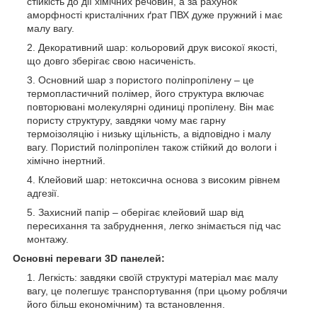
стійкість до дії хімічних речовин, а за рахунок
аморфності кристалічних ґрат ПВХ дуже пружний і має
малу вагу.
Декоративний шар: кольоровий друк високої якості,
що довго зберігає свою насиченість.
Основний шар з пористого поліпропілену – це
термопластичний полімер, його структура включає
повторювані молекулярні одиниці пропілену. Він має
пористу структуру, завдяки чому має гарну
термоізоляцію і низьку щільність, а відповідно і малу
вагу. Пористий поліпропілен також стійкий до вологи і
хімічно інертний.
Клейовий шар: нетоксична основа з високим рівнем
адгезії.
Захисний папір – оберігає клейовий шар від
пересихання та забруднення, легко знімається під час
монтажу.
Основні переваги 3D панелей:
Легкість: завдяки своїй структурі матеріал має малу
вагу, це полегшує транспортування (при цьому роблячи
його більш економічним) та встановлення.