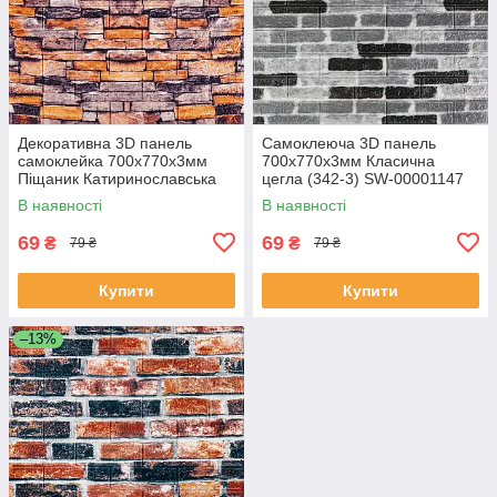
Декоративна 3D панель
Самоклеюча 3D панель
самоклейка 700х770х3мм
700х770х3мм Класична
Піщаник Катиринославська
цегла (342-3) SW-00001147
цегла (045-3) SW-00000692
В наявності
В наявності
69
69
₴
₴
79 ₴
79 ₴
Купити
Купити
–13%