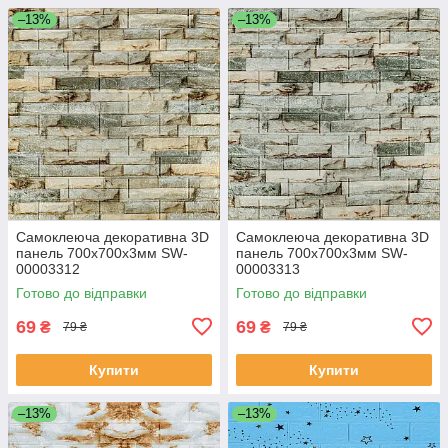
–13%
–13%
Самоклеюча декоративна 3D
Самоклеюча декоративна 3D
панель 700х700х3мм SW-
панель 700х700х3мм SW-
00003312
00003313
Готово до відправки
Готово до відправки
69
69
₴
₴
79 ₴
79 ₴
Купити
Купити
–13%
–13%