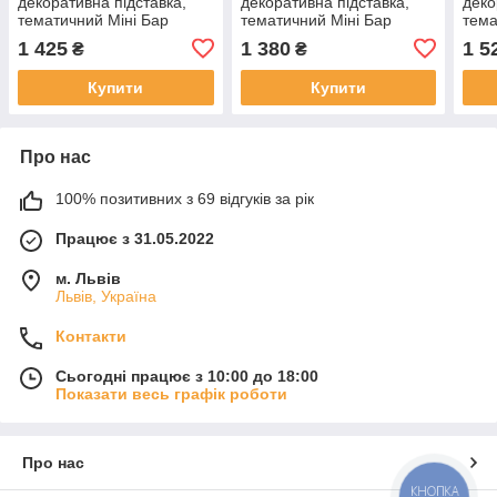
декоративна підставка,
декоративна підставка,
деко
тематичний Міні Бар
тематичний Міні Бар
тема
1 425
1 380
1 5
₴
₴
Купити
Купити
Про нас
100% позитивних з 69 відгуків за рік
Працює з 31.05.2022
м. Львів
Львів, Україна
Контакти
Сьогодні працює з 10:00 до 18:00
Показати весь графік роботи
Про нас
КНОПКА