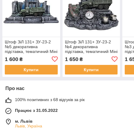
Штоф ЗіЛ 131+ ЗУ-23-2
Штоф ЗіЛ 131+ ЗУ-23-2
Штоф
№5 декоративна
№4 декоративна
№3 
підставка, тематичний Міні
підставка, тематичний Міні
підс
Бар
Бар
Бар
1 600
1 650
1 6
₴
₴
Купити
Купити
Про нас
100% позитивних з 68 відгуків за рік
Працює з 31.05.2022
м. Львів
Львів, Україна