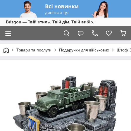
Brizgou — Твій стиль. Твій дім. Твій вибір.
Товари та послуги
Подарунки для військових
Штоф З