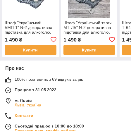
Штоф "Український
Штоф "Український тягач
Штоф
БМП-1" №2 декоративна
МТ-ЛБ" №2 декоративна
Т-64
підставка для алкоголю,
підставка для алкоголю,
підс
тематичний Міні Бар
тематичний Міні Бар
тема
1 490
1 490
1 4
₴
₴
Купити
Купити
Про нас
100% позитивних з 69 відгуків за рік
Працює з 31.05.2022
м. Львів
Львів, Україна
Контакти
Сьогодні працює з 10:00 до 18:00
Показати весь графік роботи