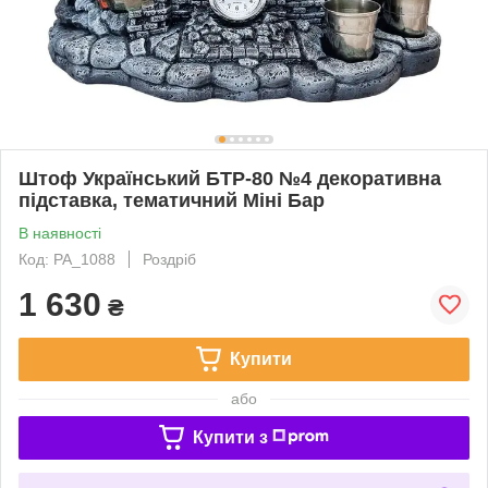
Штоф Український БТР-80 №4 декоративна
підставка, тематичний Міні Бар
В наявності
Код: PA_1088
Роздріб
1 630
₴
Купити
або
Купити з