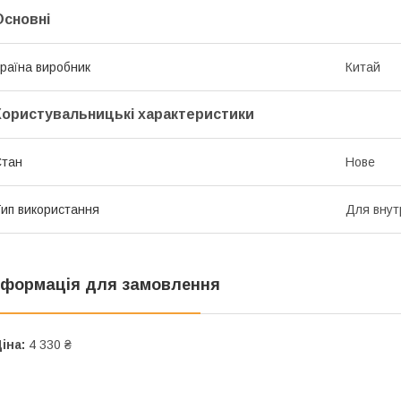
Основні
раїна виробник
Китай
Користувальницькі характеристики
Стан
Нове
ип використання
Для внут
нформація для замовлення
іна:
4 330 ₴