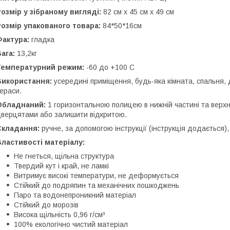
озмір у зібраному вигляді:
82 см х 45 см х 49 см
озмір упакованого товара:
84*50*16см
Фактура:
гладка
ага:
13,2кг
Температурний режим:
-60 до +100 С
Використання:
усередині приміщення, будь-яка кімната, спальня, д
ераси.
Обладнаний:
1 горизонтальною полицею в нижній частині та верх
верцятами або залишити відкритою.
Складання:
ручне, за допомогою інструкції (інструкція додається)
ластивості матеріалу:
Не гнеться, щільна структура
Твердий кут і край, не ламкі
Витримує високі температури, не деформується
Стійкий до подряпин та механічних пошкоджень
Паро та водонепроникний матеріал
Стійкий до морозів
Висока щільність 0,96 г/см³
100% екологічно чистий матеріал