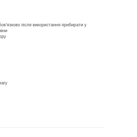
обов'язково після використання прибирати у
міни
єру
вагу