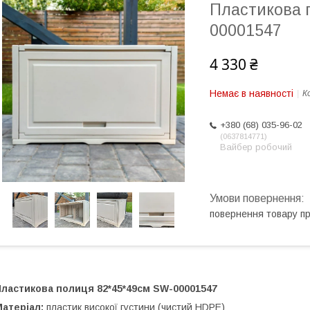
Пластикова 
00001547
4 330 ₴
Немає в наявності
К
+380 (68) 035-96-02
0637814771
Вайбер робочий
повернення товару п
Пластикова полиця 82*45*49см SW-00001547
атеріал:
пластик високої густини (чистий HDPE)