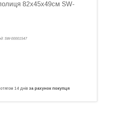
полиця 82х45х49см SW-
од:
SW-00001547
ротягом 14 днів
за рахунок покупця