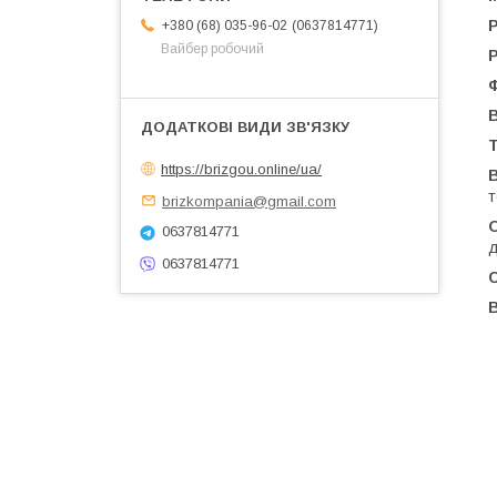
Р
0637814771
+380 (68) 035-96-02
Вайбер робочий
Р
В
https://brizgou.online/ua/
т
brizkompania@gmail.com
0637814771
д
0637814771
В