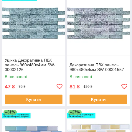
Уцінка Декоративна ПВХ
панель 960х480х4мм SW-
Декоративна ПВХ панель
00002126
960х480х4мм SW-00001557
В наявності
В наявності
47
81
₴
₴
75 ₴
120 ₴
Купити
Купити
–31%
–27%