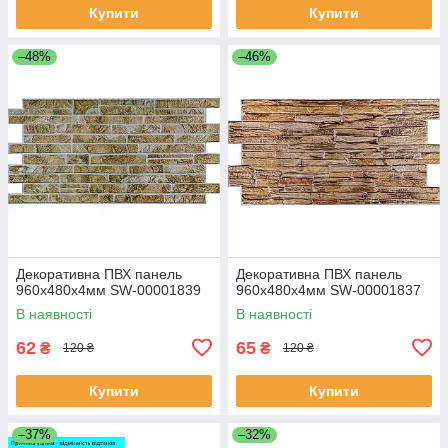
Купити
Купити
–48%
–46%
Декоративна ПВХ панель
Декоративна ПВХ панель
960х480х4мм SW-00001839
960х480х4мм SW-00001837
В наявності
В наявності
62
65
₴
₴
120 ₴
120 ₴
Купити
Купити
–37%
–32%