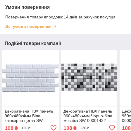
Умови повернення
Повернення товару впродовж 14 днів за рахунок покупця
Всі умови повернення
Подібні товари компанії
Декоративна ПВХ панель
Декоративна ПВХ панель
Деко
960х480х4мм Біла
960х480х4мм Чорно-біла
960
клінкерна цегла SW-
мозаїка SW-00001432
000
00001431
108
108
108
₴
₴
120 ₴
120 ₴