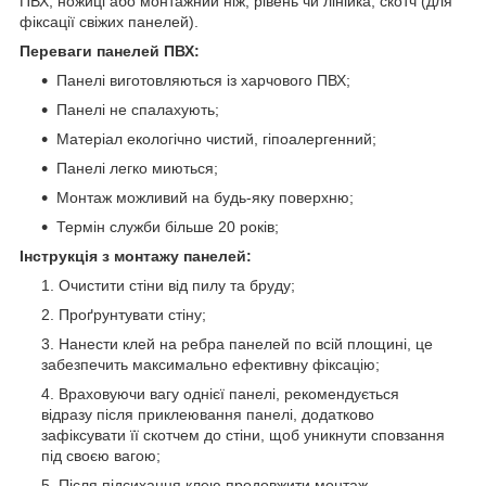
ПВХ, ножиці або монтажний ніж, рівень чи лінійка, скотч (для
фіксації свіжих панелей).
Переваги панелей ПВХ:
Панелі виготовляються із харчового ПВХ;
Панелі не спалахують;
Матеріал екологічно чистий, гіпоалергенний;
Панелі легко миються;
Монтаж можливий на будь-яку поверхню;
Термін служби більше 20 років;
Інструкція з монтажу панелей:
Очистити стіни від пилу та бруду;
Проґрунтувати стіну;
Нанести клей на ребра панелей по всій площині, це
забезпечить максимально ефективну фіксацію;
Враховуючи вагу однієї панелі, рекомендується
відразу після приклеювання панелі, додатково
зафіксувати її скотчем до стіни, щоб уникнути сповзання
під своєю вагою;
Після підсихання клею продовжити монтаж