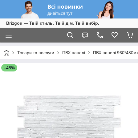
Brizgou — Твій стиль. Твій дім. Твій вибір.
Товари та послуги
ПВХ панелі
ПВХ панелі 960*480м
–48%