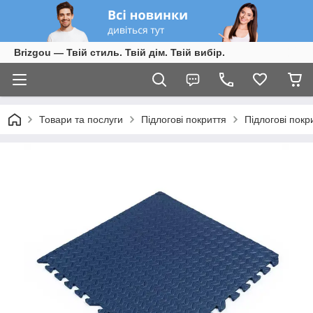
Brizgou — Твій стиль. Твій дім. Твій вибір.
Товари та послуги
Підлогові покриття
Підлогові покр