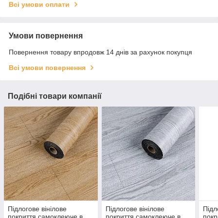
Всі умови оплати
Умови повернення
Повернення товару впродовж 14 днів за рахунок покупця
Всі умови повернення
Подібні товари компанії
Підлогове вінілове
Підлогове вінілове
Підл
покриття самоклеюче в
покриття самоклеюче в
покр