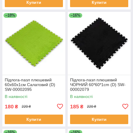
Купити
Купити
–18%
–16%
Підлога-пазл плюшевий
Підлога-пазл плюшевий
60х60х1см Салатовий (D)
ЧОРНИЙ 60*60*1cm (D) SW-
SW-00002095
00002079
В наявності
В наявності
180
185
₴
₴
220 ₴
220 ₴
Купити
Купити
–16%
–16%