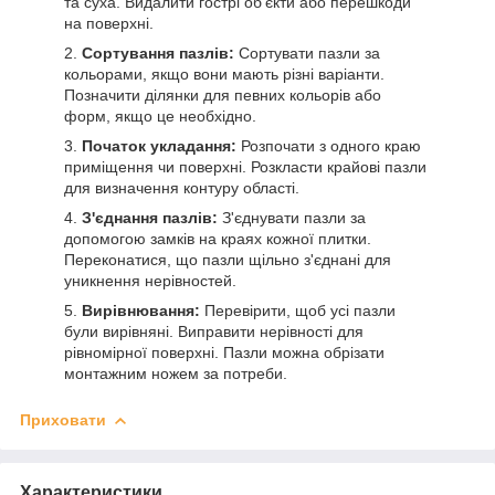
та суха. Видалити гострі об'єкти або перешкоди
на поверхні.
Сортування пазлів:
Сортувати пазли за
кольорами, якщо вони мають різні варіанти.
Позначити ділянки для певних кольорів або
форм, якщо це необхідно.
Початок укладання:
Розпочати з одного краю
приміщення чи поверхні. Розкласти крайові пазли
для визначення контуру області.
З'єднання пазлів:
З'єднувати пазли за
допомогою замків на краях кожної плитки.
Переконатися, що пазли щільно з'єднані для
уникнення нерівностей.
Вирівнювання:
Перевірити, щоб усі пазли
були вирівняні. Виправити нерівності для
рівномірної поверхні. Пазли можна обрізати
монтажним ножем за потреби.
Приховати
Характеристики