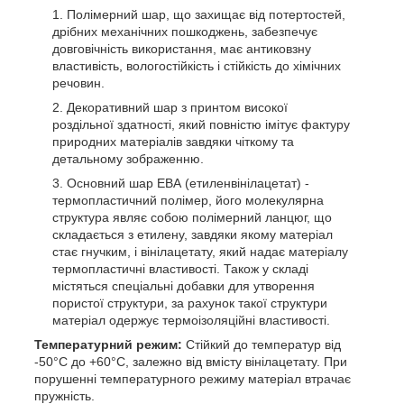
Полімерний шар, що захищає від потертостей,
дрібних механічних пошкоджень, забезпечує
довговічність використання, має антиковзну
властивість, вологостійкість і стійкість до хімічних
речовин.
Декоративний шар з принтом високої
роздільної здатності, який повністю імітує фактуру
природних матеріалів завдяки чіткому та
детальному зображенню.
Основний шар ЕВА (етиленвінілацетат) -
термопластичний полімер, його молекулярна
структура являє собою полімерний ланцюг, що
складається з етилену, завдяки якому матеріал
стає гнучким, і вінілацетату, який надає матеріалу
термопластичні властивості. Також у складі
містяться спеціальні добавки для утворення
пористої структури, за рахунок такої структури
матеріал одержує термоізоляційні властивості.
Температурний режим:
Стійкий до температур від
-50°C до +60°C, залежно від вмісту вінілацетату. При
порушенні температурного режиму матеріал втрачає
пружність.