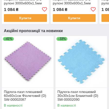
рулоні 3000х600х1,5мм
рулоні 3000х600х1,5мм
руло
SW-00001815
SW-00001816
SW-
1 084
1 084
1 0
₴
₴
Купити
Купити
Акційні пропозиції та новинки
–41%
–33%
Підлога-пазл плюшевий
Підлога-пазл плюшевий
60х60х1см Фіолетовий (D)
30х30х1см Блакитний (D)
SW-00002087
SW-00002090
В наявності
В наявності