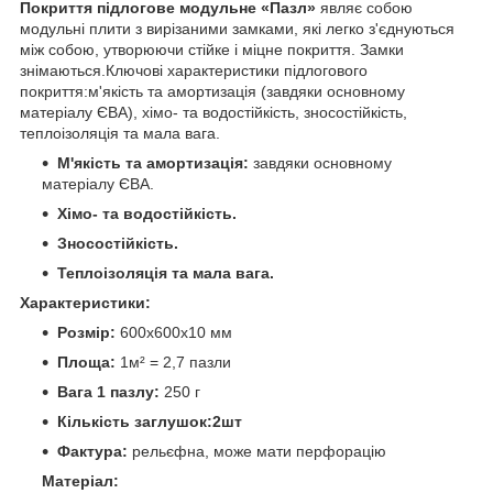
Покриття підлогове модульне «Пазл»
являє собою
модульні плити з вирізаними замками, які легко з'єднуються
між собою, утворюючи стійке і міцне покриття. Замки
знімаються.Ключові характеристики підлогового
покриття:м'якість та амортизація (завдяки основному
матеріалу ЄВА), хімо- та водостійкість, зносостійкість,
теплоізоляція та мала вага.
М'якість та амортизація:
завдяки основному
матеріалу ЄВА.
Хімо- та водостійкість.
Зносостійкість.
Теплоізоляція та мала вага.
Характеристики:
Розмір:
600х600х10 мм
Площа:
1м² = 2,7 пазли
Вага 1 пазлу:
250 г
Кількість заглушок:2шт
Фактура:
рельєфна, може мати перфорацію
Матеріал: