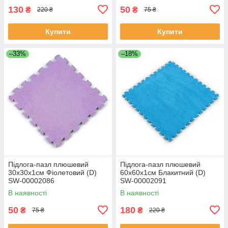
130
50
₴
₴
220 ₴
75 ₴
Купити
Купити
–33%
–18%
Підлога-пазл плюшевий
Підлога-пазл плюшевий
30х30х1см Фіолетовий (D)
60х60х1см Блакитний (D)
SW-00002086
SW-00002091
В наявності
В наявності
50
180
₴
₴
75 ₴
220 ₴