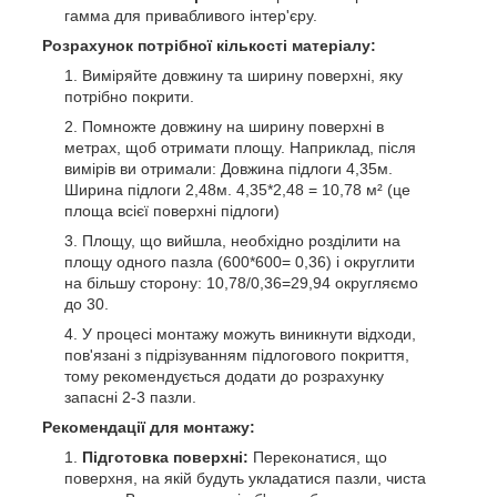
гамма для привабливого інтер'єру.
Розрахунок потрібної кількості матеріалу:
Виміряйте довжину та ширину поверхні, яку
потрібно покрити.
Помножте довжину на ширину поверхні в
метрах, щоб отримати площу. Наприклад, після
вимірів ви отримали: Довжина підлоги 4,35м.
Ширина підлоги 2,48м. 4,35*2,48 = 10,78 м² (це
площа всієї поверхні підлоги)
Площу, що вийшла, необхідно розділити на
площу одного пазла (600*600= 0,36) і округлити
на більшу сторону: 10,78/0,36=29,94 округляємо
до 30.
У процесі монтажу можуть виникнути відходи,
пов'язані з підрізуванням підлогового покриття,
тому рекомендується додати до розрахунку
запасні 2-3 пазли.
Рекомендації для монтажу:
Підготовка поверхні:
Переконатися, що
поверхня, на якій будуть укладатися пазли, чиста