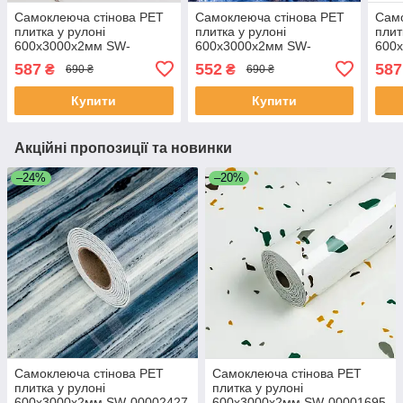
Самоклеюча стінова PET
Самоклеюча стінова PET
Само
плитка у рулоні
плитка у рулоні
плит
600х3000х2мм SW-
600х3000х2мм SW-
600
00001691
00002426
000
587
552
587
₴
₴
690 ₴
690 ₴
Купити
Купити
Акційні пропозиції та новинки
–24%
–20%
Самоклеюча стінова PET
Самоклеюча стінова PET
плитка у рулоні
плитка у рулоні
600х3000х2мм SW-00002427
600х3000х2мм SW-00001695