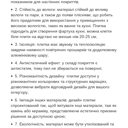
показником для настінних покриттів;
2. Стійкість до вологи: матеріал стійкий до впливу
вологи та пари, а також до появи плісняви, що робить
його придатним для використання у приміщеннях з
високою вологістю, таких як ванни та кухні. Плитка
підходить для створення фартуха кухні, можна клеїти
біля плити на відстані не менше ніж 20-25 см;
3. Ізоляція: плитка має звукову та теплоізоляцію
завдяки наявності повітряних прошарків та додатковому
алюмінієвому шару;
4. Антистатичний ефект: у складі покриття є
антистатик, тому пил не збирається на поверхні;
5. Різноманітність дизайну: плитки доступні у
різноманітних кольорових та структурних варіаціях,
дозволяючи вибрати відповідний дизайн для вашого
інтер'єру;
6. Імітація інших матеріалів: дизайн плитки
спроектований так, щоб імітувати інші матеріали, такі як
камінь або кераміку, представляючи естетично приємне
рішення за доступною ціною;
7. Екологічність: матеріал може бути утилізований та