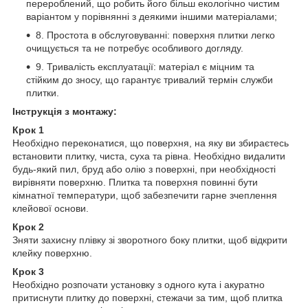
перероблений, що робить його більш екологічно чистим
варіантом у порівнянні з деякими іншими матеріалами;
8. Простота в обслуговуванні: поверхня плитки легко
очищується та не потребує особливого догляду.
9. Тривалість експлуатації: матеріал є міцним та
стійким до зносу, що гарантує тривалий термін служби
плитки.
Інструкція з монтажу:
Крок 1
Необхідно переконатися, що поверхня, на яку ви збираєтесь
встановити плитку, чиста, суха та рівна. Необхідно видалити
будь-який пил, бруд або олію з поверхні, при необхідності
вирівняти поверхню. Плитка та поверхня повинні бути
кімнатної температури, щоб забезпечити гарне зчеплення
клейової основи.
Крок 2
Зняти захисну плівку зі зворотного боку плитки, щоб відкрити
клейку поверхню.
Крок 3
Необхідно розпочати установку з одного кута і акуратно
притиснути плитку до поверхні, стежачи за тим, щоб плитка