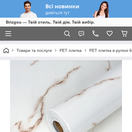
Brizgou — Твій стиль. Твій дім. Твій вибір.
Товари та послуги
PET плитка
PET плитка в рулоні 