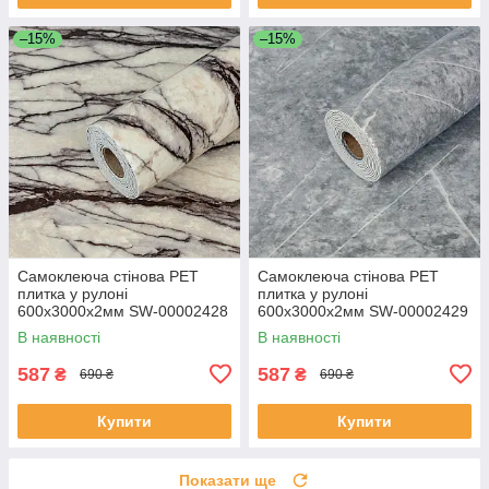
–15%
–15%
Самоклеюча стінова PET
Самоклеюча стінова PET
плитка у рулоні
плитка у рулоні
600х3000х2мм SW-00002428
600х3000х2мм SW-00002429
В наявності
В наявності
587
587
₴
₴
690 ₴
690 ₴
Купити
Купити
Показати ще