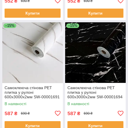
552
552
₴
₴
690 ₴
690 ₴
Купити
Купити
–15%
–15%
Самоклеюча стінова PET
Самоклеюча стінова PET
плитка у рулоні
плитка у рулоні
600х3000х2мм SW-00001691
600х3000х2мм SW-00001694
В наявності
В наявності
587
587
₴
₴
690 ₴
690 ₴
Купити
Купити