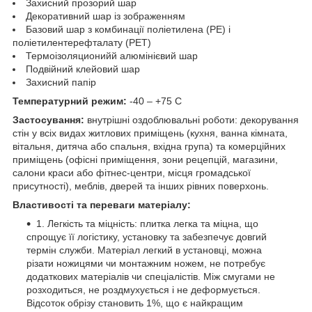
Захисний прозорий шар
Декоративний шар із зображенням
Базовий шар з комбинації поліетилена (PE) і
поліетилентерефталату (PET)
Термоізоляционийй алюмінієвий шар
Подвійний клейовий шар
Захисний папір
Температурний режим:
-40 – +75 С
Застосування:
внутрішні оздоблювальні роботи: декорування
стін у всіх видах житлових приміщень (кухня, ванна кімната,
вітальня, дитяча або спальня, вхідна група) та комерційних
приміщень (офісні приміщення, зони рецепцій, магазини,
салони краси або фітнес-центри, місця громадської
присутності), меблів, дверей та інших рівних поверхонь.
Властивості та переваги матеріалу:
1. Легкість та міцність: плитка легка та міцна, що
спрощує її логістику, установку та забезпечує довгий
термін служби. Матеріал легкий в установці, можна
різати ножицями чи монтажним ножем, не потребує
додаткових матеріалів чи спеціалістів. Між смугами не
розходиться, не роздмухується і не деформується.
Відсоток обрізу становить 1%, що є найкращим