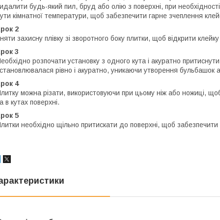
идалити будь-який пил, бруд або олію з поверхні, при необхідност
ути кімнатної температури, щоб забезпечити гарне зчеплення клей
рок 2
няти захисну плівку зі зворотного боку плитки, щоб відкрити клейк
рок 3
еобхідно розпочати установку з одного кута і акуратно притиснути
становлювалася рівно і акуратно, уникаючи утворення бульбашок 
рок 4
литку можна різати, використовуючи при цьому ніж або ножиці, щоб
а в кутах поверхні.
рок 5
литки необхідно щільно притискати до поверхні, щоб забезпечити
арактеристики