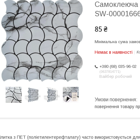
Самоклеюча 
SW-0000166
85 ₴
Мінімальна сума замов
Немає в наявності
К
+380 (68) 035-96-02
0637814771
Вайбер робочий
повернення товару п
литка з ПЕТ (поліетилентерефталату) часто використовується для