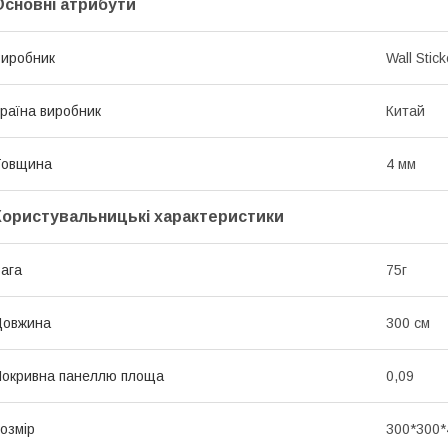
Основні атрибути
иробник
Wall Stick
раїна виробник
Китай
Товщина
4 мм
Користувальницькі характеристики
ага
75г
Довжина
300 см
окривна панеллю площа
0,09
озмір
300*300*