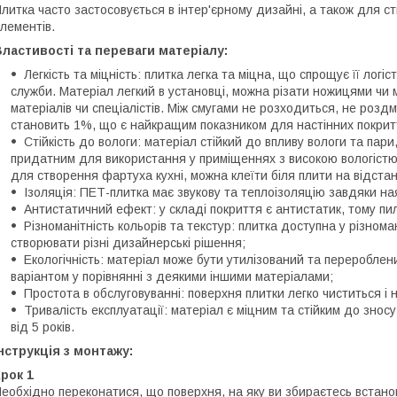
литка часто застосовується в інтер'єрному дизайні, а також для с
лементів.
ластивості та переваги матеріалу:
Легкість та міцність: плитка легка та міцна, що спрощує її логі
служби. Матеріал легкий в установці, можна різати ножицями ч
матеріалів чи спеціалістів. Між смугами не розходиться, не розд
становить 1%, що є найкращим показником для настінних покритт
Стійкість до вологи: матеріал стійкий до впливу вологи та пари
придатним для використання у приміщеннях з високою вологістю, 
для створення фартуха кухні, можна клеїти біля плити на відстан
Ізоляція: ПЕТ-плитка має звукову та теплоізоляцію завдяки на
Антистатичний ефект: у складі покриття є антистатик, тому пил
Різноманітність кольорів та текстур: плитка доступна у різном
створювати різні дизайнерські рішення;
Екологічність: матеріал може бути утилізований та перероблен
варіантом у порівнянні з деякими іншими матеріалами;
Простота в обслуговуванні: поверхня плитки легко чиститься і
Тривалість експлуатації: матеріал є міцним та стійким до знос
від 5 років.
нструкція з монтажу:
рок 1
еобхідно переконатися, що поверхня, на яку ви збираєтесь встанов