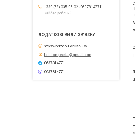
е
0637814771
+380 (68) 035-96-02
Ц
Вайбер робочий
п
М
Р
https://brizgou.online/ua/
В
brizkompania@gmail.com
0637814771
0637814771
к