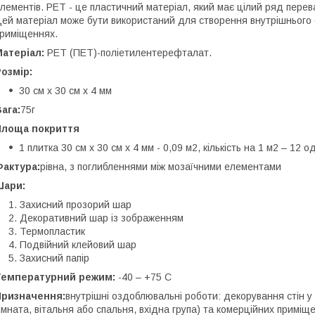
лементів. PET - це пластичний матеріал, який має цілий ряд переваг:
ей матеріал може бути використаний для створення внутрішнього о
риміщеннях.
атеріал:
PET (ПЕТ)-поліетилентерефталат.
озмір:
30 см х 30 см х 4 мм
ага:
75г
Площа покриття
1 плитка 30 см х 30 см х 4 мм - 0,09 м2, кількість на 1 м2 – 12 
Фактура:
рівна, з поглибленнями між мозаїчними елементами
Шари:
Захисний прозорий шар
Декоративний шар із зображенням
Термопластик
Подвійний клейовий шар
Захисний папір
Температурний режим:
-40 – +75 С
Призначення:
внутрішні оздоблювальні роботи: декорування стін у
імната, вітальня або спальня, вхідна група) та комерційних приміще