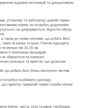
творення художніх інсталяцій та декоративних
стику, установку та забезпечує довгий термін
и монтажним ножем, не потребує додаткових
мухується і не деформується. Відсоток обрізу
ів;
, а також до появи плісняви, що робить його
таких як ванни та кухні. Плитка підходить
і не менше ніж 20-25 см;
явності повітряних прошарків;
 не збирається на поверхні;
анітних кольорах та принтах, що дозволяє
ий, що робить його більш екологічно чистим
 не потребує особливого догляду;
у, що гарантує тривалий термін служби плитки
ити плитку, чиста, суха та рівна. Необхідно