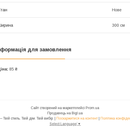
Стан
Нове
Ширина
300 см
нформація для замовлення
іна:
85 ₴
Сайт створений на маркетплейсі
Prom.ua
Продавець на Bigl.ua
Brizgou — Твій стиль. Твій дім. Твій вибір. |
Поскаржитися на контент
|
Політика конфіде
Select Language
▼