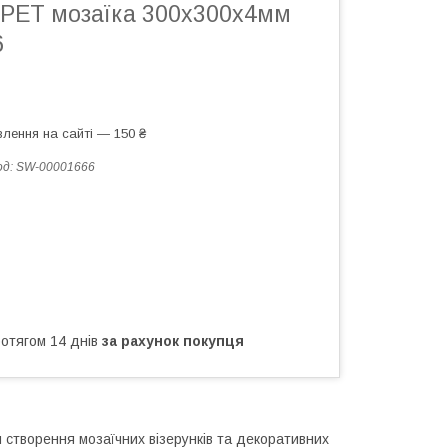
PET мозаїка 300х300х4мм
6
лення на сайті — 150 ₴
од:
SW-00001666
ротягом 14 днів
за рахунок покупця
 створення мозаїчних візерунків та декоративних