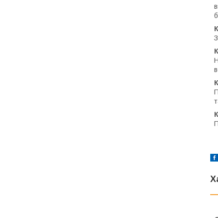
в
б
К
З
К
Н
в
К
П
т
К
П
Х