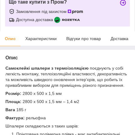
Що таке купити з Пром?
Замовлення під захистом
Доступна доставка
Опис
Характеристики
Відгуки про товар
Доставка
Опис
Самоклейкі шпалери з термоізоляцією
поєднують у собі
легкість монтажу, теплоізоляційні властивості, декоративність
та можливість швидкого оновлення інтер'єрів, що робить їх
привабливим вибором для приміщень різного призначення.
Розмір:
2800 х 500 х 1,5 мм
Площа:
2800 х 500 х 1,5 мм – 1,4 м2
Вага
185 г
Фактура:
рельєфна
Шпалери складаються з таких шарів:
Прінтована полімерна плівка - має антибактеріальні