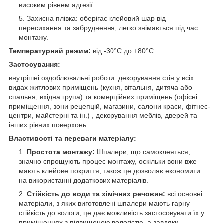
високим рівнем адгезії.
Захисна плівка: оберігає клейовий шар від
пересихання та забруднення, легко знімається під час
монтажу.
Температурний режим:
від -30°C до +80°C.
Застосування:
внутрішні оздоблювальні роботи: декорування стін у всіх
видах житлових приміщень (кухня, вітальня, дитяча або
спальня, вхідна група) та комерційних приміщень (офісні
приміщення, зони рецепцій, магазини, салони краси, фітнес-
центри, майстерні та ін.) , декорування меблів, дверей та
інших рівних поверхонь.
Властивості та переваги матеріалу:
Простота монтажу:
Шпалери, що самоклеяться,
значно спрощують процес монтажу, оскільки вони вже
мають клейове покриття, також це дозволяє економити
на використанні додаткових матеріалів.
Стійкість до води та хімічних речовин:
всі основні
матеріали, з яких виготовлені шпалери мають гарну
стійкість до вологи, це дає можливість застосовувати їх у
приміщеннях з підвищеною вологістю, а завдяки