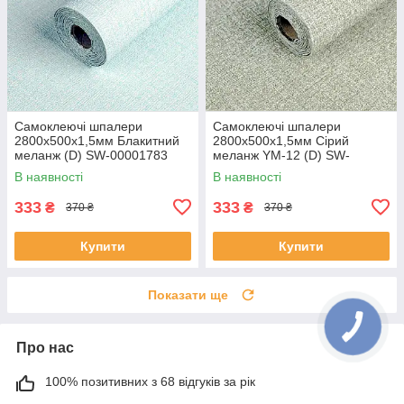
Самоклеючі шпалери
Самоклеючі шпалери
2800х500х1,5мм Блакитний
2800х500х1,5мм Сірий
меланж (D) SW-00001783
меланж YM-12 (D) SW-
00002020
В наявності
В наявності
333
333
₴
₴
370 ₴
370 ₴
Купити
Купити
Показати ще
Про нас
100% позитивних з 68 відгуків за рік