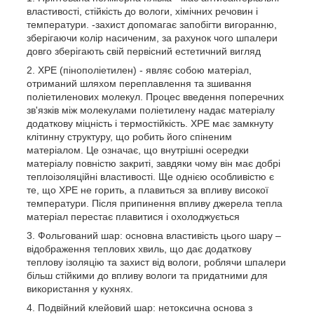
властивості, стійкість до вологи, хімічних речовин і
температури. -захист допомагає запобігти вигоранню,
зберігаючи колір насиченим, за рахунок чого шпалери
довго зберігають свій первісний естетичний вигляд
XPE (пінополіетилен) - являє собою матеріал,
отриманий шляхом переплавлення та зшивання
поліетиленових молекул. Процес введення поперечних
зв'язків між молекулами поліетилену надає матеріалу
додаткову міцність і термостійкість. XPE має замкнуту
клітинну структуру, що робить його спіненим
матеріалом. Це означає, що внутрішні осередки
матеріалу повністю закриті, завдяки чому він має добрі
теплоізоляційні властивості. Ще однією особливістю є
те, що ХРЕ не горить, а плавиться за впливу високої
температури. Після припинення впливу джерела тепла
матеріал перестає плавитися і охолоджується
Фольгований шар: основна властивість цього шару –
відображення теплових хвиль, що дає додаткову
теплову ізоляцію та захист від вологи, роблячи шпалери
більш стійкими до впливу вологи та придатними для
використання у кухнях.
Подвійний клейовий шар: нетоксична основа з