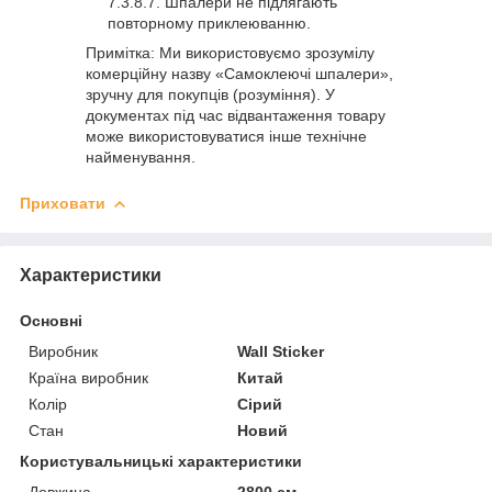
Шпалери не підлягають
повторному приклеюванню.
Примітка: Ми використовуємо зрозумілу
комерційну назву «Самоклеючі шпалери»,
зручну для покупців (розуміння). У
документах під час відвантаження товару
може використовуватися інше технічне
найменування.
Приховати
Характеристики
Основні
Виробник
Wall Sticker
Країна виробник
Китай
Колір
Сірий
Стан
Новий
Користувальницькі характеристики
Довжина
2800 см