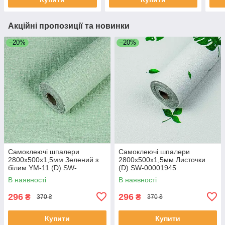
Акційні пропозиції та новинки
–20%
–20%
Самоклеючі шпалери
Самоклеючі шпалери
2800х500х1,5мм Зелений з
2800х500х1,5мм Листочки
білим YM-11 (D) SW-
(D) SW-00001945
00002019
В наявності
В наявності
296
296
₴
₴
370 ₴
370 ₴
Купити
Купити