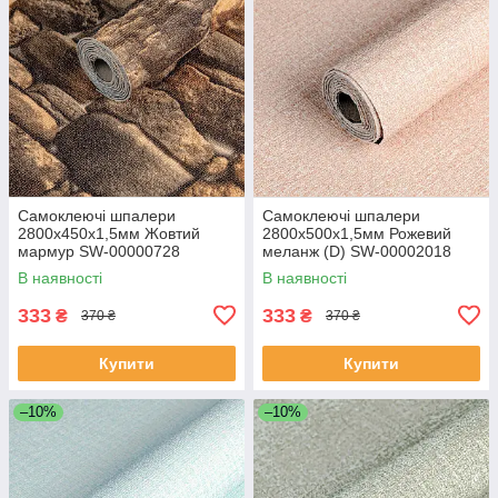
Самоклеючі шпалери
Самоклеючі шпалери
2800х450х1,5мм Жовтий
2800х500х1,5мм Рожевий
мармур SW-00000728
меланж (D) SW-00002018
В наявності
В наявності
333
333
₴
₴
370 ₴
370 ₴
Купити
Купити
–10%
–10%