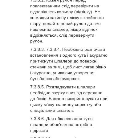
поклеюванням слід перевірити на
відповідність кольору (відтінку). Не
знімаючи захисну плівку з клейового
шару, додайте новий рулон до вже
наклеєних шпалер, якщо відтінок
відрізняється, слід перевернути
рулон.
Необхідно розпочати
встановлення з одного кута і акуратно
притиснути шпалери до поверхні,
стежачи за тим, щоб лист лягав рівно
і акуратно, уникаючи утворення
бульбашок або зморшок
Розгладжувати шпалери
необхідно зверху вниз від середини
до боків. Бажано використовувати при
цьому м'яку тканинну серветку або
спеціальний шпатель
Для обклеювання кутів
шпалери обов'язково потрібно
підрізати