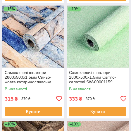
–15%
–10%
Самоклеючі шпалери
Самоклеючі шпалери
2800х500х1,5мм Синьо-
2800х500х1,5мм Світло-
жовта катиринославська
салатові SW-00001159
цегла (D) SW-00001785
В наявності
В наявності
315
333
₴
₴
370 ₴
370 ₴
Купити
Купити
–10%
–10%