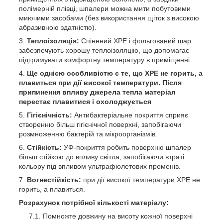
полімерній плівці, шпалери можна мити побутовими
миючими засобами (без використання щіток з високою
абразивною здатністю).
Теплоізоляція:
Спінений ХРЕ і фольгований шар
забезпечують хорошу теплоізоляцію, що допомагає
підтримувати комфортну температуру в приміщенні.
Ще однією особливістю є те, що ХРЕ не горить, а
плавиться при дії високої температури. Після
припинення впливу джерела тепла матеріал
перестає плавитися і охолоджується
Гігієнічність:
Антибактеріальне покриття сприяє
створенню більш гігієнічної поверхні, запобігаючи
розмноженню бактерій та мікроорганізмів.
Стійкість:
УФ-покриття робить поверхню шпалер
більш стійкою до впливу світла, запобігаючи втраті
кольору під впливом ультрафіолетових променів.
Вогнестійкість:
при дії високої температури ХРЕ не
горить, а плавиться.
Розрахунок потрібної кількості матеріалу:
Помножте довжину на висоту кожної поверхні