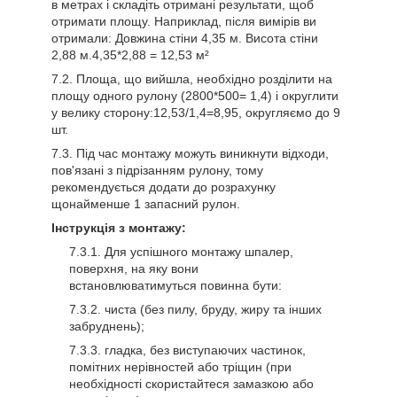
в метрах і складіть отримані результати, щоб
отримати площу. Наприклад, після вимірів ви
отримали: Довжина стіни 4,35 м. Висота стіни
2,88 м.4,35*2,88 = 12,53 м²
Площа, що вийшла, необхідно розділити на
площу одного рулону (2800*500= 1,4) і округлити
у велику сторону:12,53/1,4=8,95, округляємо до 9
шт.
Під час монтажу можуть виникнути відходи,
пов'язані з підрізанням рулону, тому
рекомендується додати до розрахунку
щонайменше 1 запасний рулон.
Інструкція з монтажу:
Для успішного монтажу шпалер,
поверхня, на яку вони
встановлюватимуться повинна бути:
чиста (без пилу, бруду, жиру та інших
забруднень);
гладка, без виступаючих частинок,
помітних нерівностей або тріщин (при
необхідності скористайтеся замазкою або