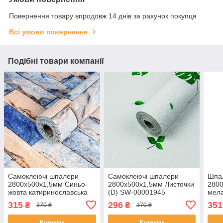
Повернення товару впродовж 14 днів за рахунок покупця
Всі умови повернення
Подібні товари компанії
Самоклеючі шпалери
Самоклеючі шпалери
Шпа
2800х500х1,5мм Синьо-
2800х500х1,5мм Листочки
280
жовта катиринославська
(D) SW-00001945
мел
цегла (D) SW-00001785
315
296
351
₴
₴
370 ₴
370 ₴
Купити
Купити