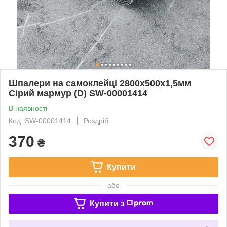
Шпалери на самоклейці 2800х500х1,5мм
Сірий мармур (D) SW-00001414
В наявності
Код: SW-00001414
Роздріб
370
₴
Купити
або
Купити з