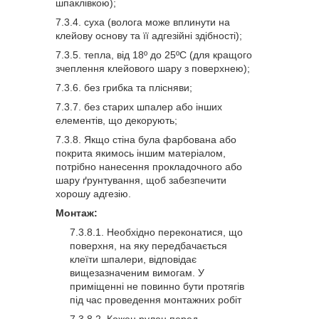
шпаклівкою);
суха (волога може вплинути на
клейову основу та її адгезійні здібності);
тепла, від 18º до 25ºС (для кращого
зчеплення клейового шару з поверхнею);
без грибка та плісняви;
без старих шпалер або інших
елементів, що декорують;
Якщо стіна була фарбована або
покрита якимось іншим матеріалом,
потрібно нанесення прокладочного або
шару ґрунтування, щоб забезпечити
хорошу адгезію.
Монтаж:
Необхідно переконатися, що
поверхня, на яку передбачається
клеїти шпалери, відповідає
вищезазначеним вимогам. У
приміщенні не повинно бути протягів
під час проведення монтажних робіт
Кожен рулон перед