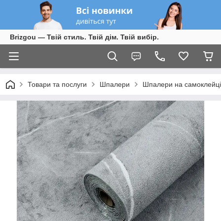
Brizgou — Твій стиль. Твій дім. Твій вибір.
Товари та послуги
Шпалери
Шпалери на самоклейці