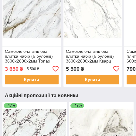
Самоклеюча вінілова
Самоклеюча вінілова
Само
плитка набір (6 рулонів)
плитка набір (6 рулонів)
плит
3600х2800х2мм Топаз
3600х2800х2мм Кварц
600
SW-00001452
SW-00001453
(000
3 650
5 500
790
₴
₴
5 500 ₴
000
Купити
Купити
Акційні пропозиції та новинки
–47%
–47%