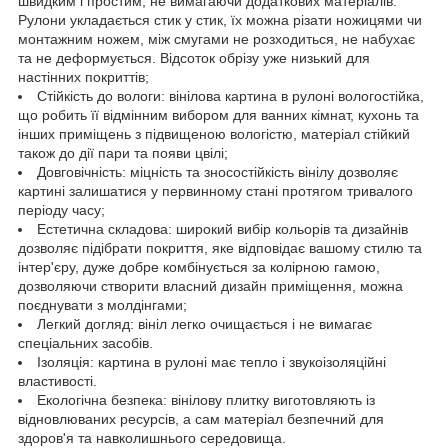
швидким і простим, не вимагаючи додаткових матеріалів.
Рулони укладається стик у стик, їх можна різати ножицями чи
монтажним ножем, між смугами не розходиться, не набухає
та не деформується. Відсоток обрізу уже низький для
настінних покриттів;
Стійкість до вологи: вінілова картина в рулоні вологостійка,
що робить її відмінним вибором для ванних кімнат, кухонь та
інших приміщень з підвищеною вологістю, матеріал стійкий
також до дії пари та появи цвілі;
Довговічність: міцність та зносостійкість вінілу дозволяє
картині залишатися у первинному стані протягом тривалого
періоду часу;
Естетична складова: широкий вибір кольорів та дизайнів
дозволяє підібрати покриття, яке відповідає вашому стилю та
інтер'єру, дуже добре комбінується за колірною гамою,
дозволяючи створити власний дизайн приміщення, можна
поєднувати з молдінгами;
Легкий догляд: вініл легко очищається і не вимагає
спеціальних засобів.
Ізоляція: картина в рулоні має тепло і звукоізоляційні
властивості.
Екологічна безпека: вінілову плитку виготовляють із
відновлюваних ресурсів, а сам матеріал безпечний для
здоров'я та навколишнього середовища.