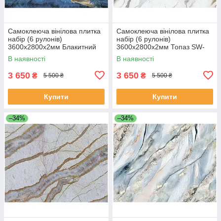
Самоклеюча вінілова плитка
Самоклеюча вінілова плитка
набір (6 рулонів)
набір (6 рулонів)
3600х2800х2мм Блакитний
3600х2800х2мм Топаз SW-
SW-00001449
00001452
В наявності
В наявності
3 650
3 650
₴
₴
5 500 ₴
5 500 ₴
Купити
Купити
–34%
–34%