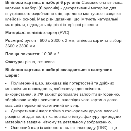
Вінілова картина в наборі 6 рулонів
Самоклеюча вінілова
картина в наборі (6 рулонів) - декоративний матеріал для
внутрішнього оздоблення стін, що легко монтується завдяки
клейовій основі. Має різні дизайни, що імітують натуральні
матеріали, підходять під різні інтер'єрні рішення.
Матеріал:
полівінілхлорид (PVC)
Розміри:
рулон - 600 х 2800 х 2 мм, вінілова картина в зборі –
3600 х 2800 мм
Площа покриття:
10,08 м ²
Фактура:
рівна, глянсова.
Вінілова картина в наборі складається з наступних
шарів:
Полімерний шар, захищає від потертостей та дрібних
механічних пошкоджень, забезпечує довговічність
використання, а УФ захист допомагає запобігти вигоранню,
зберігаючи колір насиченим, внаслідок чого картина довго
має свій первісний естетичний вигляд.
Декоративний шар: плівка з кольоровим друком високої
роздільної здатності, яка повністю імітує фактуру природних
матеріалів завдяки чіткому та детальному зображенню.
Основний шар із спіненого полівінілхлориду (ПВХ) – це