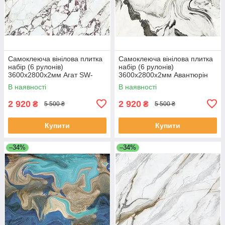
Самоклеюча вінілова плитка
Самоклеюча вінілова плитка
набір (6 рулонів)
набір (6 рулонів)
3600х2800х2мм Агат SW-
3600х2800х2мм Авантюрін
00001460
SW-00001461
В наявності
В наявності
2 920
2 920
₴
₴
5 500 ₴
5 500 ₴
Купити
Купити
–34%
–34%