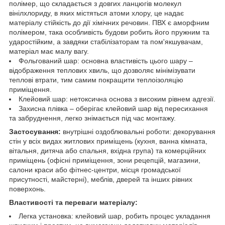
полімер, що складається з довгих ланцюгів молекул
вінілхлориду, в яких містяться атоми хлору, це надає
матеріалу стійкість до дії хімічних речовин. ПВХ є аморфним
полімером, така особливість будови робить його пружним та
ударостійким, а завдяки стабілізаторам та пом'якшувачам,
матеріал має малу вагу.
Фольгований шар: основна властивість цього шару –
відображення теплових хвиль, що дозволяє мінімізувати
теплові втрати, тим самим покращити теплоізоляцію
приміщення.
Клейовий шар: нетоксична основа з високим рівнем адгезії.
Захисна плівка – оберігає клейовий шар від пересихання
та забруднення, легко знімається під час монтажу.
Застосування:
внутрішні оздоблювальні роботи: декорування
стін у всіх видах житлових приміщень (кухня, ванна кімната,
вітальня, дитяча або спальня, вхідна група) та комерційних
приміщень (офісні приміщення, зони рецепцій, магазини,
салони краси або фітнес-центри, місця громадської
присутності, майстерні), меблів, дверей та інших рівних
поверхонь.
Властивості та переваги матеріалу:
Легка установка: клейовий шар, робить процес укладання