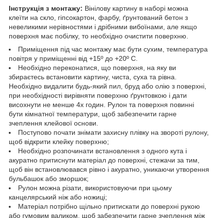
Інструкція з монтажу:
Вінілову картину в наборі можна
клеїти на скло, гіпсокартон, фарбу, ґрунтований бетон з
невеликими нерівностями і дрібними вибоїнами, але якщо
поверхня має побілку, то необхідно очистити поверхню.
Приміщення під час монтажу має бути сухим, температура
повітря у приміщенні від +15º до +20º С.
Необхідно переконатися, що поверхня, на яку ви
збираєтесь встановити картину, чиста, суха та рівна.
Необхідно видалити будь-який пил, бруд або олію з поверхні,
при необхідності вирівняти поверхню ґрунтовкою і дати
висохнути не менше 4х годин. Рулон та поверхня повинні
бути кімнатної температури, щоб забезпечити гарне
зчеплення клейової основи.
Поступово почати знімати захисну плівку на звороті рулону,
щоб відкрити клейку поверхню;
Необхідно розпочинати встановлення з одного кута і
акуратно притиснути матеріал до поверхні, стежачи за тим,
щоб він встановлювався рівно і акуратно, уникаючи утворення
бульбашок або зморшок;
Рулон можна різати, використовуючи при цьому
канцелярський ніж або ножиці;
Матеріал потрібно щільно притискати до поверхні рукою
або гумовим валиком, щоб забезпечити гарне зчеплення між