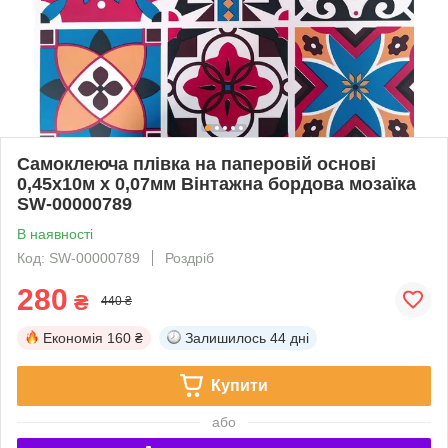
Самоклеюча плівка на паперовій основі
0,45х10м х 0,07мм Вінтажна бордова мозаїка
SW-00000789
В наявності
Код: SW-00000789
Роздріб
280
₴
440 ₴
Економія
160 ₴
Залишилось
44 дні
Купити
або