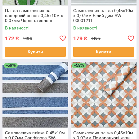
Плівка самоклеюча на
Самоклеюча плівка 0,45х10м
паперовій основі 0,45х10м х
х 0,07мм Білий дим SW-
0,07мм Чорні та зелені
00001211
дерева SW-00002440
В наявності
В наявності
172
179
₴
₴
440 ₴
440 ₴
Купити
Купити
–59%
–59%
Самоклеюча плівка 0,45х10м
Самоклеюча плівка 0,45х10м
х 0,07мм Сапфірова SW-
х 0,07мм Помаранчові квіти