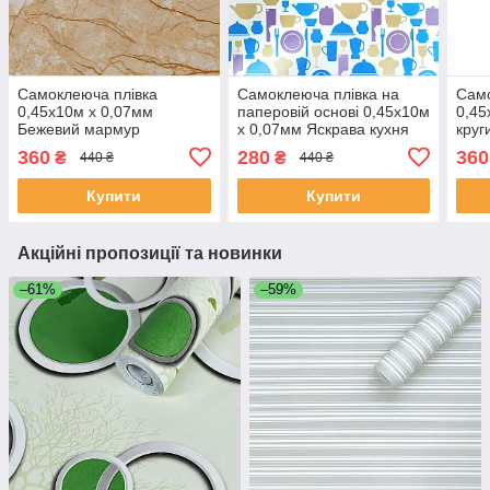
Самоклеюча плівка
Самоклеюча плівка на
Само
0,45х10м х 0,07мм
паперовій основі 0,45х10м
0,45
Бежевий мармур
х 0,07мм Яскрава кухня
круг
класичний SW-00001277
SW-00000795
360
280
360
₴
₴
440 ₴
440 ₴
Купити
Купити
Акційні пропозиції та новинки
–61%
–59%