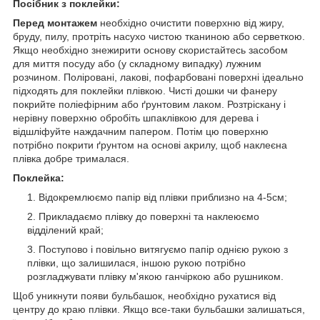
Посібник з поклейки:
Перед монтажем
необхідно очистити поверхню від жиру,
бруду, пилу, протріть насухо чистою тканиною або серветкою.
Якщо необхідно знежирити основу скористайтесь засобом
для миття посуду або (у складному випадку) лужним
розчином. Поліровані, лакові, пофарбовані поверхні ідеально
підходять для поклейки плівкою. Чисті дошки чи фанеру
покрийте поліефірним або ґрунтовим лаком. Розтріскану і
нерівну поверхню обробіть шпаклівкою для дерева і
відшліфуйте наждачним папером. Потім цю поверхню
потрібно покрити ґрунтом на основі акрилу, щоб наклеєна
плівка добре трималася.
Поклейка:
Відокремлюємо папір від плівки приблизно на 4-5см;
Прикладаємо плівку до поверхні та наклеюємо
відділений край;
Поступово і повільно витягуємо папір однією рукою з
плівки, що залишилася, іншою рукою потрібно
розгладжувати плівку м'якою ганчіркою або рушником.
Щоб уникнути появи бульбашок, необхідно рухатися від
центру до краю плівки. Якщо все-таки бульбашки залишаться,