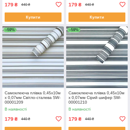
179
179
₴
₴
440 ₴
440 ₴
Купити
Купити
–59%
–59%
Самоклеюча плівка 0,45х10м
Самоклеюча плівка 0,45х10м
х 0,07мм Світло-сталева SW-
х 0,07мм Сірий шифер SW-
00001209
00001210
В наявності
В наявності
179
179
₴
₴
440 ₴
440 ₴