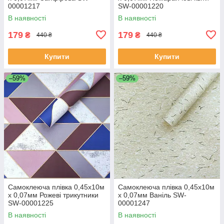
00001217
SW-00001220
В наявності
В наявності
179
179
₴
₴
440 ₴
440 ₴
Купити
Купити
–59%
–59%
Самоклеюча плівка 0,45х10м
Самоклеюча плівка 0,45х10м
х 0,07мм Рожеві трикутники
х 0,07мм Ваніль SW-
SW-00001225
00001247
В наявності
В наявності