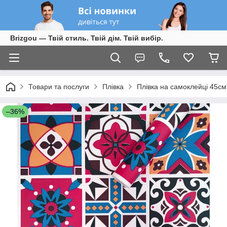
Brizgou — Твій стиль. Твій дім. Твій вибір.
Товари та послуги
Плівка
Плівка на самоклейці 45с
–36%