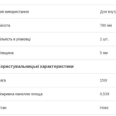
ип використання
Для внут
исота
780 мм
ількість в упаковці
1 шт.
Товщина
5 мм
Користувальницькі характеристики
ага
150г
окривна панеллю площа
0,539
Стан
Нове