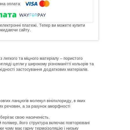
 електронні платежі. Тепер ви можете купити
окидаючи сайту.
з легкого та міцного матеріалу – пористого
гляді цегли у широкому різноманітті кольорів та
хідності застосування додаткових матеріалів.
довгих ланцюгів молекул вінілхлориду, в яких
них речовин, а за рахунок аморфності
берігає свою насиченість.
 полімер, його структура включає повторювані
ки чому має гарну термоізоляцію і низьку