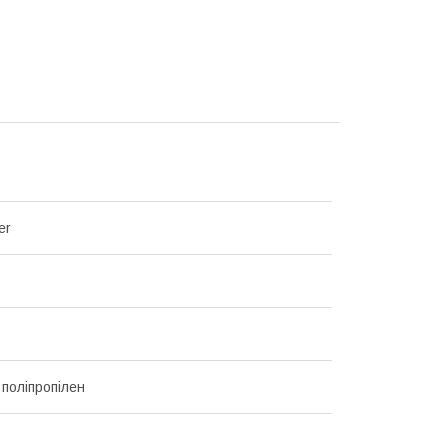
er
 поліпропілен