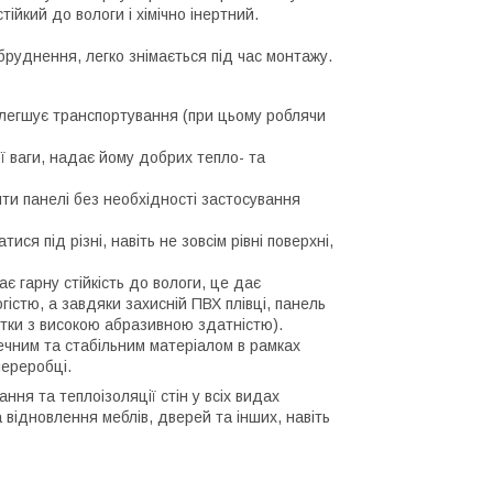
тійкий до вологи і хімічно інертний.
бруднення, легко знімається під час монтажу.
полегшує транспортування (при цьому роблячи
ої ваги, надає йому добрих тепло- та
ти панелі без необхідності застосування
ися під різні, навіть не зовсім рівні поверхні,
ає гарну стійкість до вологи, це дає
істю, а завдяки захисній ПВХ плівці, панель
тки з високою абразивною здатністю).
печним та стабільним матеріалом в рамках
ереробці.
ня та теплоізоляції стін у всіх видах
відновлення меблів, дверей та інших, навіть