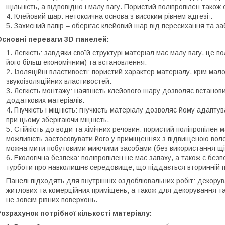
щільність, а відповідно і малу вагу. Пористий поліпропілен також с
Клейовий шар: нетоксична основа з високим рівнем адгезії.
Захисний папір – оберігає клейовий шар від пересихання та за
Основні переваги 3D панелей:
Легкість: завдяки своїй структурі матеріал має малу вагу, це 
його більш економічним) та встановлення.
Ізоляційні властивості: пористий характер матеріалу, крім мал
звукоізоляційних властивостей.
Легкість монтажу: наявність клейового шару дозволяє встанови
додаткових матеріалів.
Гнучкість і міцність: гнучкість матеріалу дозволяє йому адаптуват
при цьому зберігаючи міцність.
Стійкість до води та хімічних речовин: пористий поліпропілен м
можливість застосовувати його у приміщеннях з підвищеною волог
можна мити побутовими миючими засобами (без використання щі
Екологічна безпека: поліпропілен не має запаху, а також є без
турботи про навколишнє середовище, що піддається вторинній п
Панелі підходять для внутрішніх оздоблювальних робіт: декоруван
житлових та комерційних приміщень, а також для декорування та 
не зовсім рівних поверхонь.
озрахунок потрібної кількості матеріалу: