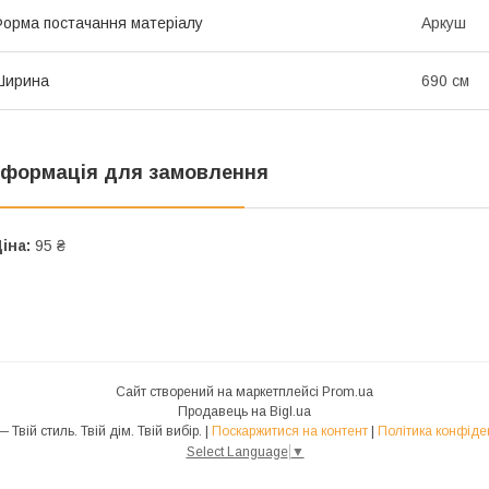
орма постачання матеріалу
Аркуш
Ширина
690 см
нформація для замовлення
іна:
95 ₴
Сайт створений на маркетплейсі
Prom.ua
Продавець на Bigl.ua
Brizgou — Твій стиль. Твій дім. Твій вибір. |
Поскаржитися на контент
|
Політика конфіде
Select Language
▼