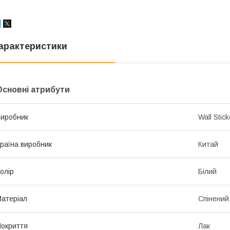
арактеристики
Основні атрибути
иробник
Wall Stick
раїна виробник
Китай
олір
Білий
атеріал
Спінений
окриття
Лак