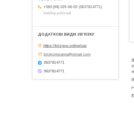
0637814771
+380 (68) 035-96-02
Вайбер робочий
https://brizgou.online/ua/
brizkompania@gmail.com
0637814771
п
0637814771
н
В
Н
П