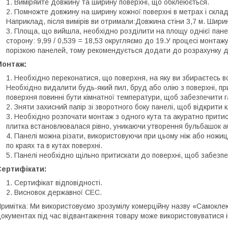
Виміряйте довжину та ширину поверхні, що обклеюється.
Помножте довжину на ширину кожної поверхні в метрах і склад
Наприклад, після вимірів ви отримали:Довжина стіни 3,7 м. Ширина 
Площа, що вийшла, необхідно розділити на площу однієї панелі
сторону: 9,99 / 0,539 = 18,53 округляємо до 19.У процесі монтажу
порізкою панелей, тому рекомендується додати до розрахунку д
Монтаж:
Необхідно переконатися, що поверхня, на яку ви збираєтесь вст
Необхідно видалити будь-який пил, бруд або олію з поверхні, пр
поверхня повинні бути кімнатної температури, щоб забезпечити г
Зняти захисний папір зі зворотного боку панелі, щоб відкрити 
Необхідно розпочати монтаж з одного кута та акуратно притис
плитка встановлювалася рівно, уникаючи утворення бульбашок а
Панелі можна різати, використовуючи при цьому ніж або ножиці
по краях та в кутах поверхні.
Панелі необхідно щільно притискати до поверхні, щоб забезпе
Сертифікати:
Сертифікат відповідності.
Висновок державної СЕС.
римітка: Ми використовуємо зрозумілу комерційну назву «Самоклеюч
окументах під час відвантаження товару може використовуватися 