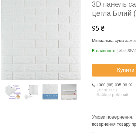
3D панель с
цегла Білий 
95 ₴
Мінімальна сума замов
В наявності
Код:
SW-
Купити
+380 (68) 035-96-02
0637814771
Вайбер робочий
повернення товару п