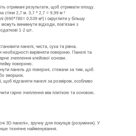
іть отримані результати, щоб отримати площу.
стіни 2,7 м. 3,7 * 2,7 = 9,99 м ²
 (690*780= 0,539 м²) і округлити у більшу
 можуть виникнути відходи, пов'язані з
одаткові 1-2 шт.
ановити панелі, чиста, суха та рівна.
и необхідності вирівняти поверхню. Панелі та
арне зчеплення клейової основи.
клейку поверхню.
нути панель до поверхні, стежачи за тим, щоб
бо зморшок.
, щоб підганяти панелі за розміром, особливо
чити гарне зчеплення між плиткою та основою.
і 3D панелі», зручну для покупців (розуміння). У
інше технічне найменування.