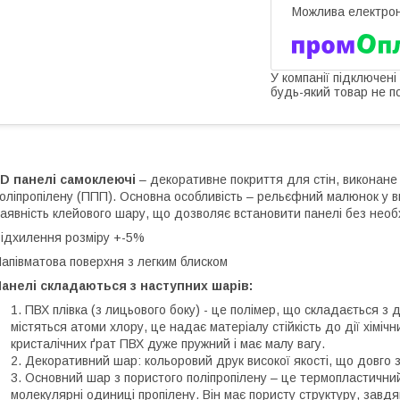
У компанії підключені
будь-який товар не п
3D панелі самоклеючі
– декоративне покриття для стін, виконане 
оліпропілену (ППП). Основна особливість – рельєфний малюнок у ви
аявність клейового шару, що дозволяє встановити панелі без необ
ідхилення розміру +-5%
апівматова поверхня з легким блиском
анелі складаються з наступних шарів:
ПВХ плівка (з лицьового боку) - це полімер, що складається з 
містяться атоми хлору, це надає матеріалу стійкість до дії хіміч
кристалічних ґрат ПВХ дуже пружний і має малу вагу.
Декоративний шар: кольоровий друк високої якості, що довго з
Основний шар з пористого поліпропілену – це термопластичний
молекулярні одиниці пропілену. Він має пористу структуру, завдя