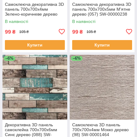
Самоклеюча декоративна 3D
Самоклеюча декоративна 3D
панель 700x700x4мм
панель 700x700x5мм М'ятне
Зелено-коричневе дерево
дерево (057) SW-00000238
(378) SW-00000883
В наявності
В наявності
99
99
₴
₴
105 ₴
105 ₴
Купити
Купити
–6%
–6%
Декоративна 3D панель
Самоклеюча 3D панель
самоклейка 700х700х6мм
700х700х4мм Мокко дерево
Синє дерево (088) SW-
(98) SW-00001464