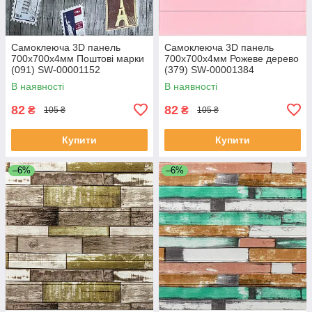
Самоклеюча 3D панель
Самоклеюча 3D панель
700х700х4мм Поштові марки
700x700x4мм Рожеве дерево
(091) SW-00001152
(379) SW-00001384
В наявності
В наявності
82
82
₴
₴
105 ₴
105 ₴
Купити
Купити
–6%
–6%