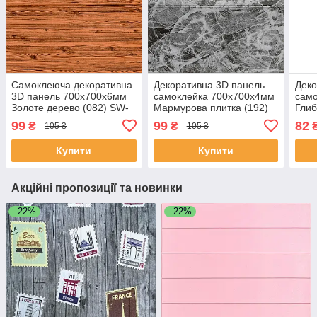
Самоклеюча декоративна
Декоративна 3D панель
Деко
3D панель 700х700х6мм
самоклейка 700х700х4мм
сам
Золоте дерево (082) SW-
Мармурова плитка (192)
Глиб
00000020
SW-00000529
(068
99
99
82
₴
₴
105 ₴
105 ₴
Купити
Купити
Акційні пропозиції та новинки
–22%
–22%