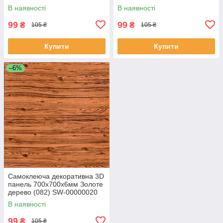
00000275
В наявності
В наявності
99
99
₴
₴
105 ₴
105 ₴
Купити
Купити
–6%
Самоклеюча декоративна 3D
панель 700х700х6мм Золоте
дерево (082) SW-00000020
В наявності
99
₴
105 ₴