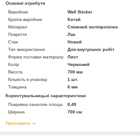
Основні атрибути
Виробник
Wall Sticker
Країна виробник
Китай
Матеріал
Спінений поліпропілен
Покриття
Лак
Стан
Новий
Тип використання
Для внутрішніх робіт
Форма поставки матеріалу
Лист
Колір
Червоний
Висота
700 мм
Кількість в упаковці
1 шт.
Товщина
6 мм
Користувальницькі характеристики
Покривна панеллю площа
0,49
Ширина
700 см
Приховати