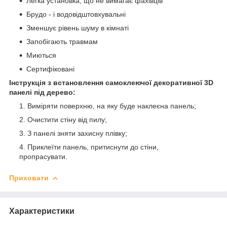
Легка установка, що не вимагає фахівців
Брудо - і водовідштовхувальні
Зменшує рівень шуму в кімнаті
Запобігають травмам
Миються
Сертифіковані
Інструкція з встановлення самоклеючої декоративної 3D
панелі під дерево:
Виміряти поверхню, на яку буде наклеєна панель;
Очистити стіну від пилу;
З панелі зняти захисну плівку;
Приклеїти панель, притиснути до стіни,
пропрасувати.
Приховати
Характеристики