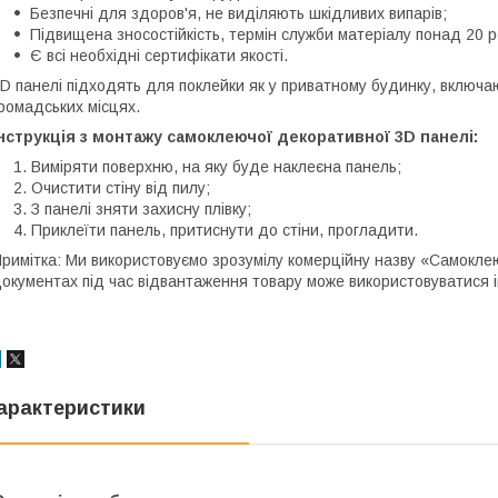
Безпечні для здоров'я, не виділяють шкідливих випарів;
Підвищена зносостійкість, термін служби матеріалу понад 20 ро
Є всі необхідні сертифікати якості.
D панелі підходять для поклейки як у приватному будинку, включаючи
ромадських місцях.
нструкція з монтажу самоклеючої декоративної 3D панелі:
Виміряти поверхню, на яку буде наклеєна панель;
Очистити стіну від пилу;
З панелі зняти захисну плівку;
Приклеїти панель, притиснути до стіни, прогладити.
римітка: Ми використовуємо зрозумілу комерційну назву «Самоклеюч
окументах під час відвантаження товару може використовуватися 
арактеристики