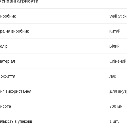
Основні атрибути
иробник
Wall Stick
раїна виробник
Китай
олір
Білий
атеріал
Спінений
окриття
Лак
ип використання
Для внут
исота
700 мм
ількість в упаковці
1 шт.