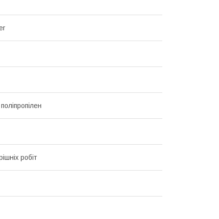
er
 поліпропілен
рішніх робіт