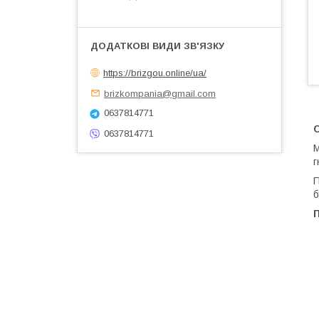
https://brizgou.online/ua/
brizkompania@gmail.com
0637814771
0637814771
М
г
П
б