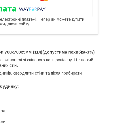
 електронні платежі. Тепер ви можете купити
окидаючи сайту.
и 700х700х5мм (114)(допустима похибка-3%)
ючі панелі зі спіненого поліпропілену. Це легкий,
них стін.
ників, свердлити стіни та після прибирати
будинку:
ння;
ами;