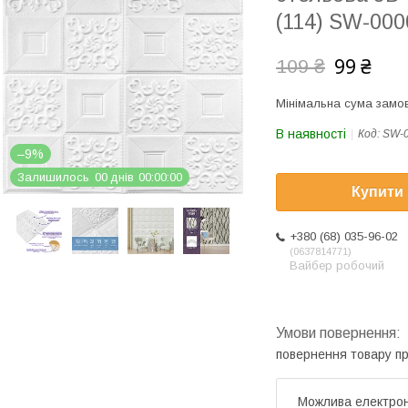
(114) SW-00
99 ₴
109 ₴
Мінімальна сума замов
В наявності
Код:
SW-
–9%
Залишилось
0
0
днів
0
0
0
0
0
0
Купити
+380 (68) 035-96-02
0637814771
Вайбер робочий
повернення товару п