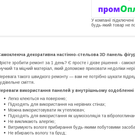
У компанії підключені
будь-який товар не п
Самоклеюча декоративна настінно-стельова 3D панель фігур
рієте зробити ремонт за 1 день? Є просте і дієве рішення - самокле
нучкий та міцний матеріал, який допоможе приховати недоліки нерів
еревага такого швидкого ремонту — вам не потрібно шукати підряд
удівельне сміття.
Переваги використання панелей у внутрішньому оздобленні 
Легко клеються на поверхню;
Підходять для використання на нерівних стінах;
Можна використовувати як утеплювач;
Підходять для використання як шумоізоляція та вібропоглина
Не викликають алергію;
Витримують вологе прибирання будь-якими побутовими засоб
Не вбирають вологу та бруд;