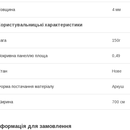
Товщина
4 мм
Користувальницькі характеристики
ага
150г
окривна панеллю площа
0,49
Стан
Нове
орма постачання матеріалу
Аркуш
Ширина
700 см
нформація для замовлення