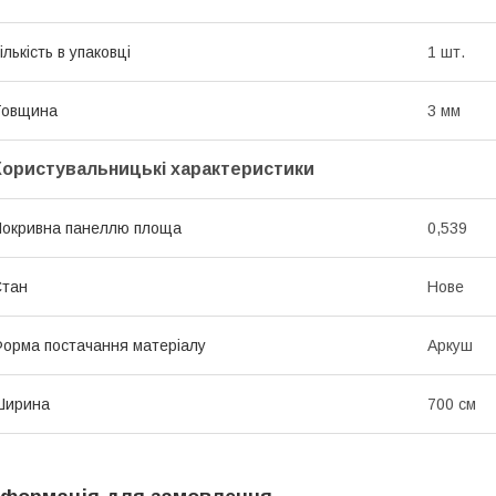
ількість в упаковці
1 шт.
Товщина
3 мм
Користувальницькі характеристики
окривна панеллю площа
0,539
Стан
Нове
орма постачання матеріалу
Аркуш
Ширина
700 см