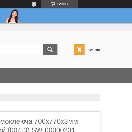
Кошик
Кошик
амоклеюча 700х770х3мм
ий (004-3) SW-00000231