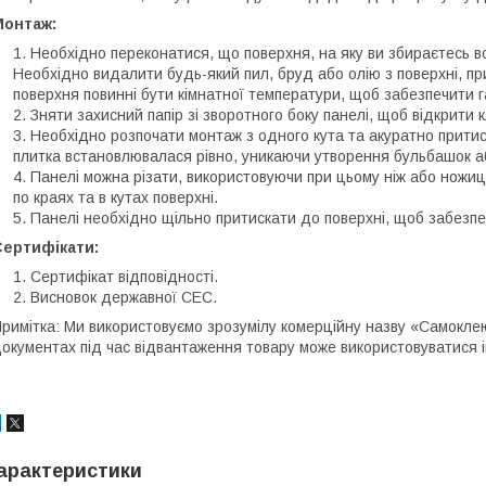
Монтаж:
Необхідно переконатися, що поверхня, на яку ви збираєтесь вст
Необхідно видалити будь-який пил, бруд або олію з поверхні, пр
поверхня повинні бути кімнатної температури, щоб забезпечити г
Зняти захисний папір зі зворотного боку панелі, щоб відкрити 
Необхідно розпочати монтаж з одного кута та акуратно притис
плитка встановлювалася рівно, уникаючи утворення бульбашок а
Панелі можна різати, використовуючи при цьому ніж або ножиці
по краях та в кутах поверхні.
Панелі необхідно щільно притискати до поверхні, щоб забезпе
Сертифікати:
Сертифікат відповідності.
Висновок державної СЕС.
римітка: Ми використовуємо зрозумілу комерційну назву «Самоклеюч
окументах під час відвантаження товару може використовуватися 
арактеристики