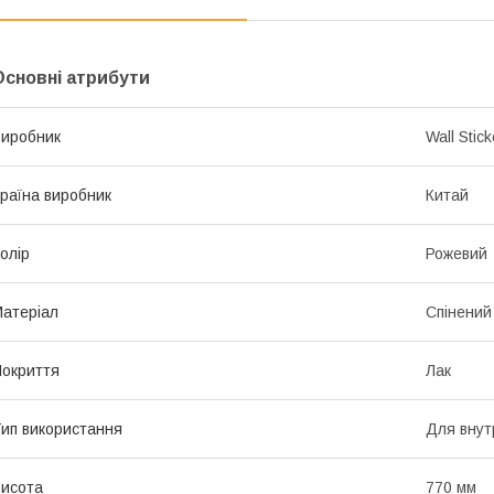
Основні атрибути
иробник
Wall Stick
раїна виробник
Китай
олір
Рожевий
атеріал
Спінений
окриття
Лак
ип використання
Для внут
исота
770 мм