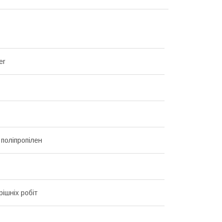
er
 поліпропілен
рішніх робіт