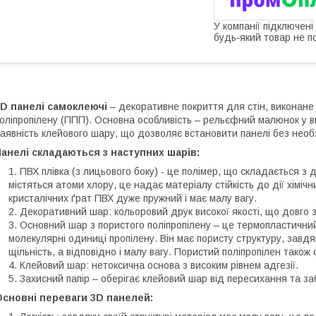
У компанії підключені
будь-який товар не п
3D панелі самоклеючі
– декоративне покриття для стін, виконане 
оліпропілену (ППП). Основна особливість – рельєфний малюнок у ви
аявність клейового шару, що дозволяє встановити панелі без необ
анелі складаються з наступних шарів:
ПВХ плівка (з лицьового боку) - це полімер, що складається з 
містяться атоми хлору, це надає матеріалу стійкість до дії хіміч
кристалічних ґрат ПВХ дуже пружний і має малу вагу.
Декоративний шар: кольоровий друк високої якості, що довго з
Основний шар з пористого поліпропілену – це термопластичний
молекулярні одиниці пропілену. Він має пористу структуру, завдя
щільність, а відповідно і малу вагу. Пористий поліпропілен також с
Клейовий шар: нетоксична основа з високим рівнем адгезії.
Захисний папір – оберігає клейовий шар від пересихання та за
Основні переваги 3D панелей: