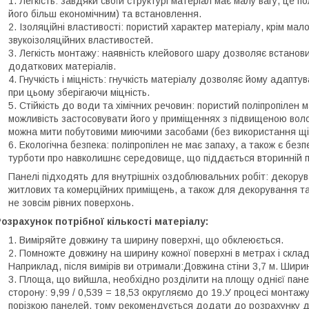
Легкість: завдяки своїй структурі матеріал має малу вагу, це 
його більш економічним) та встановлення.
Ізоляційні властивості: пористий характер матеріалу, крім мал
звукоізоляційних властивостей.
Легкість монтажу: наявність клейового шару дозволяє встанови
додаткових матеріалів.
Гнучкість і міцність: гнучкість матеріалу дозволяє йому адаптуват
при цьому зберігаючи міцність.
Стійкість до води та хімічних речовин: пористий поліпропілен м
можливість застосовувати його у приміщеннях з підвищеною волог
можна мити побутовими миючими засобами (без використання щі
Екологічна безпека: поліпропілен не має запаху, а також є без
турботи про навколишнє середовище, що піддається вторинній п
Панелі підходять для внутрішніх оздоблювальних робіт: декоруван
житлових та комерційних приміщень, а також для декорування та 
не зовсім рівних поверхонь.
озрахунок потрібної кількості матеріалу:
Виміряйте довжину та ширину поверхні, що обклеюється.
Помножте довжину на ширину кожної поверхні в метрах і склад
Наприклад, після вимірів ви отримали:Довжина стіни 3,7 м. Ширина 
Площа, що вийшла, необхідно розділити на площу однієї панелі
сторону: 9,99 / 0,539 = 18,53 округляємо до 19.У процесі монтажу
порізкою панелей, тому рекомендується додати до розрахунку д