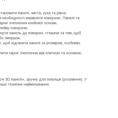
ановити панелі, чиста, суха та рівна.
и необхідності вирівняти поверхню. Панелі та
арне зчеплення клейової основи.
клейку поверхню.
нути панель до поверхні, стежачи за тим, щоб
бо зморшок.
, щоб підганяти панелі за розміром, особливо
чити гарне зчеплення між плиткою та основою.
і 3D панелі», зручну для покупців (розуміння). У
інше технічне найменування.