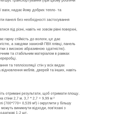
полегшує транспортування (при цьому роблячи
ої ваги, надає йому добрих тепло- та
ти панелі без необхідності застосування
ися під різні, навіть не зовсім рівні поверхні,
ає гарну стійкість до вологи, це дає
істю, а завдяки захисній ПВХ плівці, панель
тки з високою абразивною здатністю).
печним та стабільним матеріалом в рамках
ереробці.
ня та теплоізоляції стін у всіх видах
відновлення меблів, дверей та інших, навіть
іть отримані результати, щоб отримати площу.
стіни 2,7 м. 3,7 * 2,7 = 9,99 м ²
 (700*770= 0,539 м²) і округлити у більшу
 можуть виникнути відходи, пов'язані з
одаткові 1-2 шт.