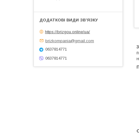
https://brizgou.online/ua/
brizkompania@gmail.com
0637814771
п
0637814771
н
П