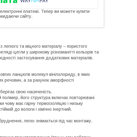
 електронні платежі. Тепер ви можете купити
окидаючи сайту.
з легкого та міцного матеріалу – пористого
гляді цегли у широкому різноманітті кольорів та
хідності застосування додаткових матеріалів.
довгих ланцюгів молекул вінілхлориду, в яких
них речовин, а за рахунок аморфності
берігає свою насиченість.
 полімер, його структура включає повторювані
ки чому має гарну термоізоляцію і низьку
тійкий до вологи і хімічно інертний.
бруднення, легко знімається під час монтажу.