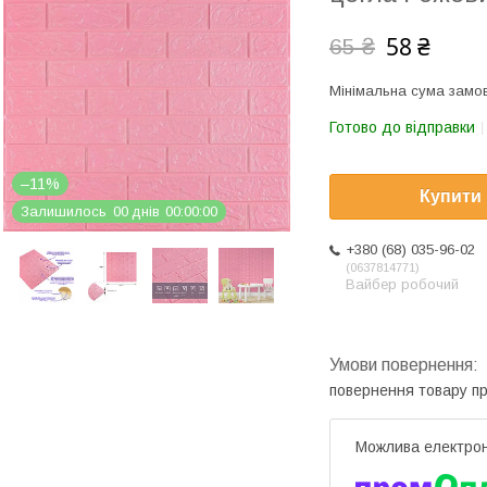
58 ₴
65 ₴
Мінімальна сума замов
Готово до відправки
–11%
Купити
Залишилось
0
0
днів
0
0
0
0
0
0
+380 (68) 035-96-02
0637814771
Вайбер робочий
повернення товару п