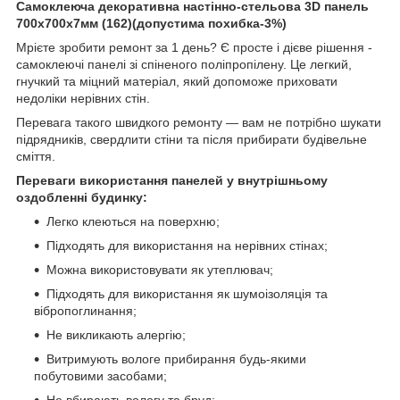
Самоклеюча декоративна настінно-стельова 3D панель
700х700х7мм (162)(допустима похибка-3%)
Мрієте зробити ремонт за 1 день? Є просте і дієве рішення -
самоклеючі панелі зі спіненого поліпропілену. Це легкий,
гнучкий та міцний матеріал, який допоможе приховати
недоліки нерівних стін.
Перевага такого швидкого ремонту — вам не потрібно шукати
підрядників, свердлити стіни та після прибирати будівельне
сміття.
Переваги використання панелей у внутрішньому
оздобленні будинку:
Легко клеються на поверхню;
Підходять для використання на нерівних стінах;
Можна використовувати як утеплювач;
Підходять для використання як шумоізоляція та
вібропоглинання;
Не викликають алергію;
Витримують вологе прибирання будь-якими
побутовими засобами;
Не вбирають вологу та бруд;