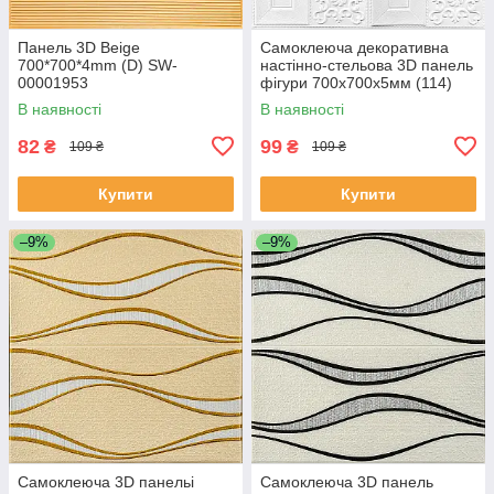
Панель 3D Beige
Самоклеюча декоративна
700*700*4mm (D) SW-
настінно-стельова 3D панель
00001953
фігури 700х700х5мм (114)
SW-00000006
В наявності
В наявності
82
99
₴
₴
109 ₴
109 ₴
Купити
Купити
–9%
–9%
Самоклеюча 3D панельі
Самоклеюча 3D панель