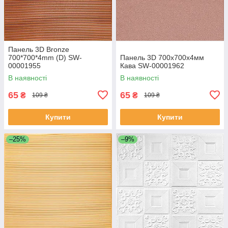
Панель 3D Bronze
700*700*4mm (D) SW-
Панель 3D 700х700х4мм
00001955
Кава SW-00001962
В наявності
В наявності
65
65
₴
₴
109 ₴
109 ₴
Купити
Купити
–25%
–9%