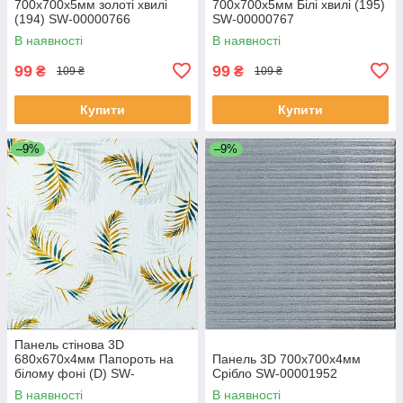
700x700x5мм золоті хвилі
700x700x5мм Білі хвилі (195)
(194) SW-00000766
SW-00000767
В наявності
В наявності
99
99
₴
₴
109 ₴
109 ₴
Купити
Купити
–9%
–9%
Панель стінова 3D
680х670х4мм Папороть на
Панель 3D 700х700х4мм
білому фоні (D) SW-
Срібло SW-00001952
00001981
В наявності
В наявності