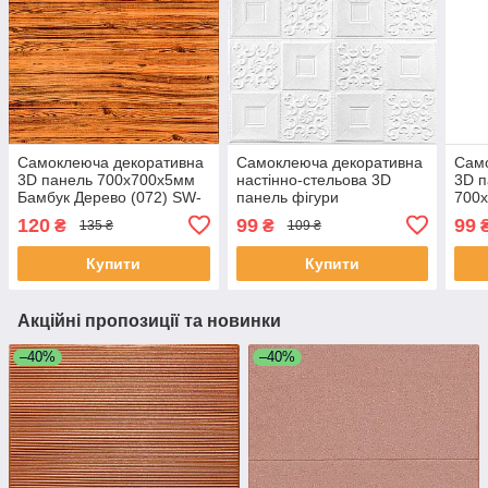
Самоклеюча декоративна
Самоклеюча декоративна
Сам
3D панель 700x700x5мм
настінно-стельова 3D
3D п
Бамбук Дерево (072) SW-
панель фігури
700
00000097
700х700х5мм (114) SW-
000
120
99
99
₴
₴
135 ₴
109 ₴
00000006
Купити
Купити
Акційні пропозиції та новинки
–40%
–40%