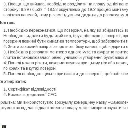
Площа, що вийшла, необхідно розділити на площу однієї панелі
сторону: 9,99 / 0,539 = 18,53 округляємо до 19.У процесі монтажу
порізкою панелей, тому рекомендується додати до розрахунку д
Монтаж:
Необхідно переконатися, що поверхня, на яку ви збираєтесь вст
Необхідно видалити будь-який пил, бруд або олію з поверхні, пр
поверхня повинні бути кімнатної температури, щоб забезпечити г
Зняти захисний папір зі зворотного боку панелі, щоб відкрити 
Необхідно розпочати монтаж з одного кута та акуратно притис
плитка встановлювалася рівно, уникаючи утворення бульбашок а
Панелі можна різати, використовуючи при цьому ніж або ножиці
по краях та в кутах поверхні.
Панелі необхідно щільно притискати до поверхні, щоб забезпе
Сертифікати:
Сертифікат відповідності.
Висновок державної СЕС.
римітка: Ми використовуємо зрозумілу комерційну назву «Самоклеюч
окументах під час відвантаження товару може використовуватися 