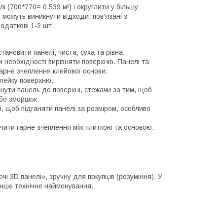
 (700*770= 0,539 м²) і округлити у більшу
 можуть виникнути відходи, пов'язані з
одаткові 1-2 шт.
ановити панелі, чиста, суха та рівна.
и необхідності вирівняти поверхню. Панелі та
арне зчеплення клейової основи.
клейку поверхню.
нути панель до поверхні, стежачи за тим, щоб
бо зморшок.
, щоб підганяти панелі за розміром, особливо
чити гарне зчеплення між плиткою та основою.
і 3D панелі», зручну для покупців (розуміння). У
інше технічне найменування.