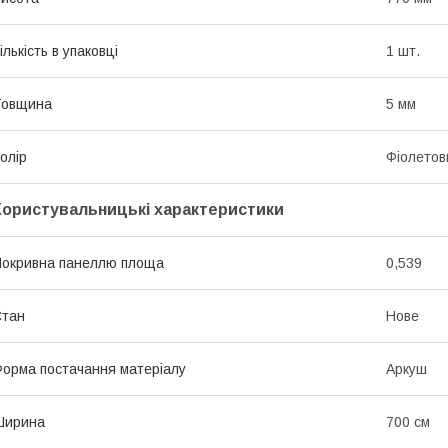
ількість в упаковці
1 шт.
Товщина
5 мм
олір
Фіолетов
Користувальницькі характеристики
окривна панеллю площа
0,539
Стан
Нове
орма постачання матеріалу
Аркуш
Ширина
700 см