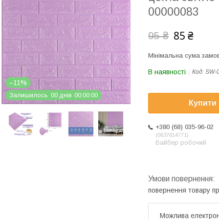
00000083
85 ₴
95 ₴
Мінімальна сума замов
В наявності
Код:
SW-
–11%
Залишилось
0
0
днів
0
0
0
0
0
0
Купити
+380 (68) 035-96-02
0637814771
Вайбер робочий
повернення товару п