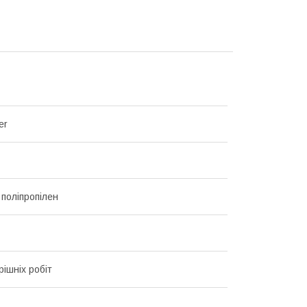
er
 поліпропілен
рішніх робіт