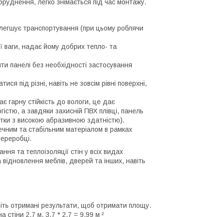
бруднення, легко знімається під час монтажу.
полегшує транспортування (при цьому роблячи
ої ваги, надає йому добрих тепло- та
ти панелі без необхідності застосування
ися під різні, навіть не зовсім рівні поверхні,
ає гарну стійкість до вологи, це дає
істю, а завдяки захисній ПВХ плівці, панель
тки з високою абразивною здатністю).
печним та стабільним матеріалом в рамках
ереробці.
ня та теплоізоляції стін у всіх видах
відновлення меблів, дверей та інших, навіть
іть отримані результати, щоб отримати площу.
стіни 2,7 м. 3,7 * 2,7 = 9,99 м ²