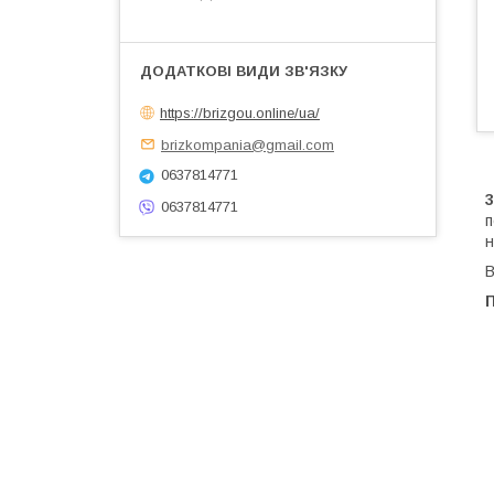
https://brizgou.online/ua/
brizkompania@gmail.com
0637814771
0637814771
п
н
В
П