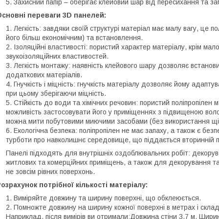
Захисний папір – оберігає клейовий шар від пересихання та за
Основні переваги 3D панелей:
Легкість: завдяки своїй структурі матеріал має малу вагу, це 
його більш економічним) та встановлення.
Ізоляційні властивості: пористий характер матеріалу, крім мал
звукоізоляційних властивостей.
Легкість монтажу: наявність клейового шару дозволяє встанови
додаткових матеріалів.
Гнучкість і міцність: гнучкість матеріалу дозволяє йому адаптуват
при цьому зберігаючи міцність.
Стійкість до води та хімічних речовин: пористий поліпропілен м
можливість застосовувати його у приміщеннях з підвищеною волог
можна мити побутовими миючими засобами (без використання щі
Екологічна безпека: поліпропілен не має запаху, а також є без
турботи про навколишнє середовище, що піддається вторинній п
Панелі підходять для внутрішніх оздоблювальних робіт: декоруван
житлових та комерційних приміщень, а також для декорування та 
не зовсім рівних поверхонь.
озрахунок потрібної кількості матеріалу:
Виміряйте довжину та ширину поверхні, що обклеюється.
Помножте довжину на ширину кожної поверхні в метрах і склад
Наприклад, після вимірів ви отримали:Довжина стіни 3,7 м. Ширина 