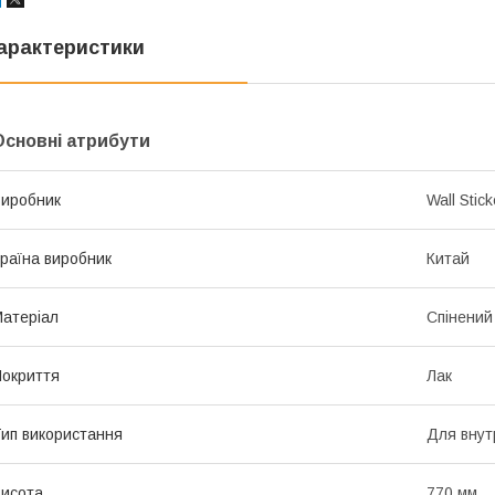
арактеристики
Основні атрибути
иробник
Wall Stick
раїна виробник
Китай
атеріал
Спінений
окриття
Лак
ип використання
Для внут
исота
770 мм