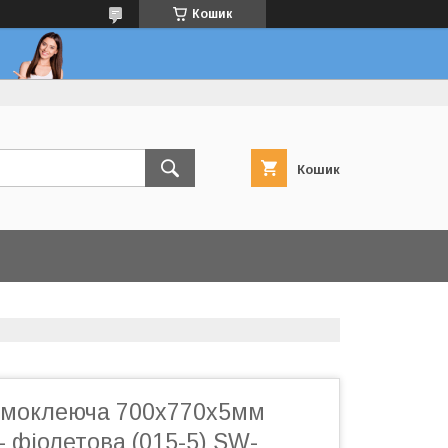
Кошик
Кошик
амоклеюча 700х770х5мм
 - фіолетова (015-5) SW-