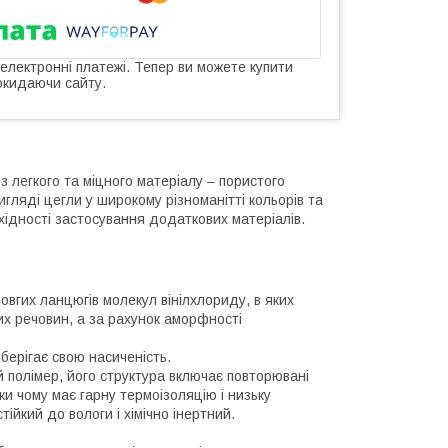
 електронні платежі. Тепер ви можете купити
окидаючи сайту.
з легкого та міцного матеріалу – пористого
гляді цегли у широкому різноманітті кольорів та
хідності застосування додаткових матеріалів.
довгих ланцюгів молекул вінілхлориду, в яких
них речовин, а за рахунок аморфності
берігає свою насиченість.
 полімер, його структура включає повторювані
ки чому має гарну термоізоляцію і низьку
тійкий до вологи і хімічно інертний.