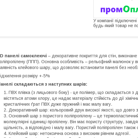
У компанії підключені
будь-який товар не п
3D панелі самоклеючі
– декоративне покриття для стін, виконане 
оліпропілену (ППП). Основна особливість – рельєфний малюнок у ви
аявність клейового шару, що дозволяє встановити панелі без необ
ідхилення розміру +-5%
анелі складаються з наступних шарів:
ПВХ плівка (з лицьового боку) - це полімер, що складається з 
містяться атоми хлору, це надає матеріалу стійкість до дії хіміч
кристалічних ґрат ПВХ дуже пружний і має малу вагу.
Декоративний шар: кольоровий друк високої якості, що довго з
Основний шар з пористого поліпропілену – це термопластичний
молекулярні одиниці пропілену. Він має пористу структуру, завдя
щільність, а відповідно і малу вагу. Пористий поліпропілен також с
Клейовий шар: нетоксична основа з високим рівнем адгезії.