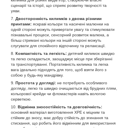
сценарії та історії, що сприяє розвитку творчості та
уяви.
Двосторонність килимків з двома різними
принтами:
яскраві кольори та насичені малюнки на
одній стороні можуть привертати увагу та стимулювати
пізнавальні процеси, сенсорний розвиток малюка, а
більш стримані кольори на іншій стороні можуть
слугувати для спокійного відпочинку та релаксації.
Компактність та легкість:
дитячий килимок швидко
та легко складається, заощаджує місце при зберіганні
та транспортуванні. Портативність килимка та легка
вага ідеально підходять для того, щоб взяти його з
собою у будь-яку мандрівку.
Простота у догляді:
не потребують особливого
догляду, легко та швидко очищаються від брудних плям,
кольорової крейди чи фломастерів навіть вологою
серветкою.
Відмінна зносостійкість та довговічність:
основний матеріал виготовлення XPE є міцним та
стійким до зносу, має добру стійкість до згинання та
стискання, що робить його відмінним для використання