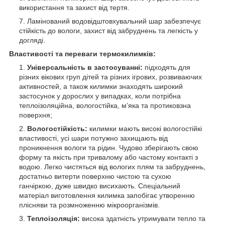
використання та захист від тертя.
Ламінований водовідштовхувальний шар забезпечує
стійкість до вологи, захист від забруднень та легкість у
догляді.
Властивості та переваги термокилимків:
Універсальність в застосуванні:
підходять для
різних вікових груп дітей та різних ігрових, розвиваючих
активностей, а також килимки знаходять широкий
застосунок у дорослих у випадках, коли потрібна
теплоізоляційна, вологостійка, м’яка та протиковзна
поверхня;
Вологостійкість:
килимки мають високі вологостійкі
властивості, усі шари потужно захищають від
проникнення вологи та рідин. Чудово зберігають свою
форму та якість при тривалому або частому контакті з
водою. Легко чистяться від вологих плям та забруднень,
достатньо витерти поверхню чистою та сухою
ганчіркою, дуже швидко висихають. Спеціальний
матеріал виготовлення килимка запобігає утворенню
плісняви та розмноженню мікроорганізмів.
Теплоізоляція:
висока здатність утримувати тепло та