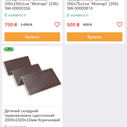
200х150х1см "Мілітарі" (236)
200х75х1см "Мілітарі" (265)
SW-00000156
SW-00000874
В наявності
В наявності
700
500
₴
₴
1 090 ₴
600 ₴
Купити
Купити
–3%
Дитячий складний
термокилимок однотонний
2000х1500х10мм Коричневий
(298) SW-00001189
В наявності