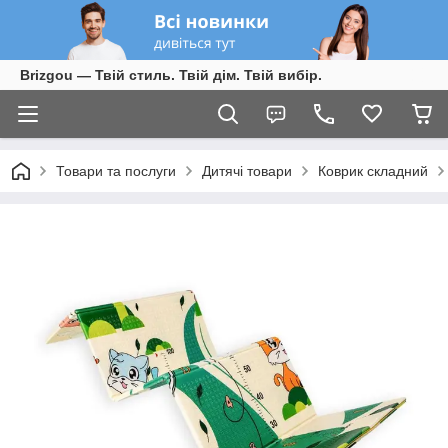
Brizgou — Твій стиль. Твій дім. Твій вибір.
Товари та послуги
Дитячі товари
Коврик складний