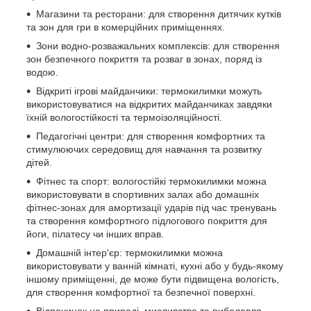
Магазини та ресторани: для створення дитячих кутків
та зон для гри в комерційних приміщеннях.
Зони водно-розважальних комплексів: для створення
зон безпечного покриття та розваг в зонах, поряд із
водою.
Відкриті ігрові майданчики: термокилимки можуть
використовуватися на відкритих майданчиках завдяки
їхній вологостійкості та термоізоляційності.
Педагогічні центри: для створення комфортних та
стимулюючих середовищ для навчання та розвитку
дітей.
Фітнес та спорт: вологостійкі термокилимки можна
використовувати в спортивних залах або домашніх
фітнес-зонах для амортизації ударів під час тренувань
та створення комфортного підлогового покриття для
йоги, пілатесу чи інших вправ.
Домашній інтер'єр: термокилимки можна
використовувати у ванній кімнаті, кухні або у будь-якому
іншому приміщенні, де може бути підвищена вологість,
для створення комфортної та безпечної поверхні.
Відпочинок на природі, мисливство та риболовля,