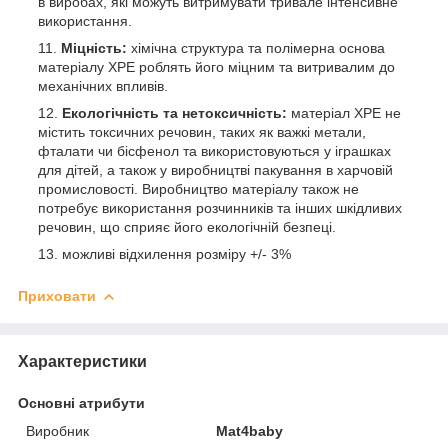
в виробах, які можуть витримувати тривале інтенсивне
використання.
Міцність:
хімічна структура та полімерна основа
матеріалу ХРЕ роблять його міцним та витривалим до
механічних впливів.
Екологічність та нетоксичність:
матеріал ХРЕ не
містить токсичних речовин, таких як важкі метали,
фталати чи бісфенол та використовуються у іграшках
для дітей, а також у виробництві пакування в харчовій
промисловості. Виробництво матеріалу також не
потребує використання розчинників та інших шкідливих
речовин, що сприяє його екологічній безпеці.
можливі відхилення розміру +/- 3%
Приховати
Характеристики
Основні атрибути
Виробник
Mat4baby