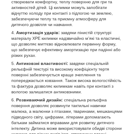
створювати комфортну, теплу поверхню для гри та
активностей дітей. Ці килимки можуть запобігати
відчуттю холоду при контакті з підлогою чи землею,
забезпечуючи теплу та приємну атмосферу для
дитячого дозвілля чи навчання.
Амортизація ударів:
завдяки пінистій структурі
матеріалу ХРЕ килимки надзвичайно м’які та еластичні,
що дозволяє миттєво відновлювати первинну форму,
що забезпечує ефективну амортизацію при падінні або
різких рухах.
Антиковзні властивості:
завдяки спеціальній
рельєфній текстурі та високому коефіцієнту тертя
поверхні забезпечується краще зчеплення та
попереджається ковзання. Також висока вологостійкість
та фактура дозволяє килимкам навіть при контакті з
вологою залишатися антиковзними.
Розвиваючий дизайн:
спеціальна рельєфна
поверхня дозволяє розвинути тактильні навички
малюка, а малюнки з птахами, тваринами, мешканцями
підводного світу, цифрами, літерами допомагають
батькам займатися вправами для розвитку дитячого
інтелекту. Дитина може використовувати обидві сторони
килимка для різних видів ігор, створюючи власні