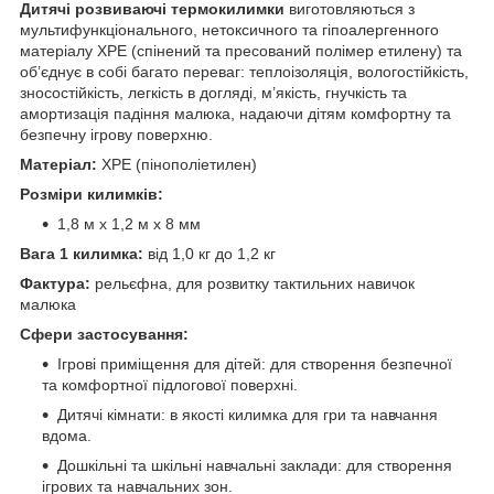
Дитячі розвиваючі термокилимки
виготовляються з
мультифункціонального, нетоксичного та гіпоалергенного
матеріалу XPE (спінений та пресований полімер етилену) та
об’єднує в собі багато переваг: теплоізоляція, вологостійкість,
зносостійкість, легкість в догляді, м’якість, гнучкість та
амортизація падіння малюка, надаючи дітям комфортну та
безпечну ігрову поверхню.
Матеріал:
ХРЕ (пінополіетилен)
Розміри килимків:
1,8 м x 1,2 м х 8 мм
Вага 1 килимка:
від 1,0 кг до 1,2 кг
Фактура:
рельєфна, для розвитку тактильних навичок
малюка
Сфери застосування:
Ігрові приміщення для дітей: для створення безпечної
та комфортної підлогової поверхні.
Дитячі кімнати: в якості килимка для гри та навчання
вдома.
Дошкільні та шкільні навчальні заклади: для створення
ігрових та навчальних зон.