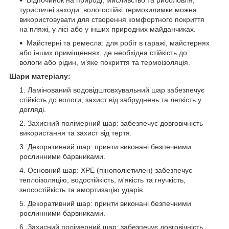
туристичні заходи: вологостійкі термокилимки можна
використовувати для створення комфортного покриття
на пляжі, у лісі або у інших природних майданчиках.
Майстерні та ремесла: для робіт в гаражі, майстернях
або інших приміщеннях, де необхідна стійкість до
вологи або рідин, м’яке покриття та термоізоляція.
Шари матеріалу:
Ламінований водовідштовхувальний шар забезпечує
стійкість до вологи, захист від забруднень та легкість у
догляді.
Захисний полімерний шар: забезпечує довговічність
використання та захист від тертя.
Декоративний шар: принти виконані безпечними
рослинними барвниками.
Основний шар: ХРЕ (пінополіетилен) забезпечує
теплоізоляцію, водостійкість, м'якість та гнучкість,
зносостійкість та амортизацію ударів.
Декоративний шар: принти виконані безпечними
рослинними барвниками.
Захисний полімерний шар: забезпечує довговічність