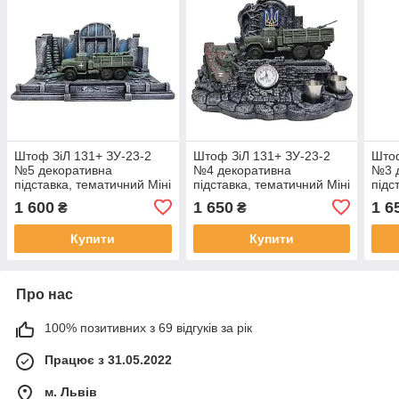
Штоф ЗіЛ 131+ ЗУ-23-2
Штоф ЗіЛ 131+ ЗУ-23-2
Штоф
№5 декоративна
№4 декоративна
№3 
підставка, тематичний Міні
підставка, тематичний Міні
підс
Бар
Бар
Бар
1 600
1 650
1 6
₴
₴
Купити
Купити
Про нас
100% позитивних з 69 відгуків за рік
Працює з 31.05.2022
м. Львів