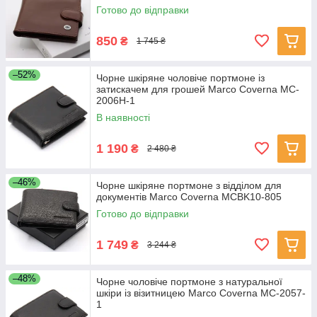
Готово до відправки
850
₴
1 745 ₴
–52%
Чорне шкіряне чоловіче портмоне із
затискачем для грошей Marco Coverna MC-
2006H-1
В наявності
1 190
₴
2 480 ₴
–46%
Чорне шкіряне портмоне з відділом для
документів Marco Coverna MCBK10-805
Готово до відправки
1 749
₴
3 244 ₴
–48%
Чорне чоловіче портмоне з натуральної
шкіри із візитницею Marco Coverna MC-2057-
1