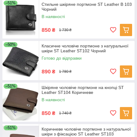
–51%
Стильне шкіряне портмоне ST Leather В 103
Чорний
В наявності
850
₴
1 730 ₴
–50%
Класичне чоловіче портмоне з натуральної
шкіри ST Leather ST102 Чорний
Готово до відправки
890
₴
1 780 ₴
–51%
Шкіряне чоловіче портмоне на кнопці ST
Leather ST104 Коричневе
В наявності
850
₴
1 740 ₴
–51%
Коричневе чоловіче портмоне з натуральної
шкіри з фіксацією ST Leather ST103