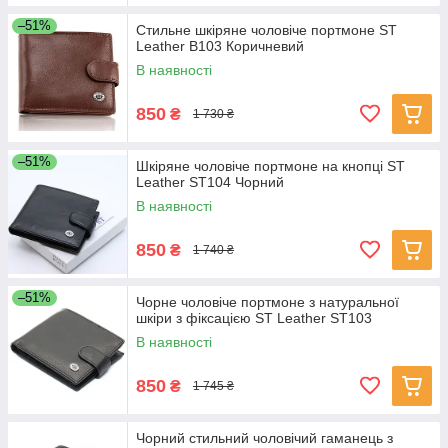
–51%
Стильне шкіряне чоловіче портмоне ST
Leather В103 Коричневий
В наявності
850
₴
1 730 ₴
–51%
Шкіряне чоловіче портмоне на кнопці ST
Leather ST104 Чорний
В наявності
850
₴
1 740 ₴
–51%
Чорне чоловіче портмоне з натуральної
шкіри з фіксацією ST Leather ST103
В наявності
850
₴
1 745 ₴
Чорний стильний чоловічий гаманець з