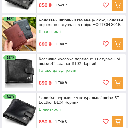
850
₴
1 549 ₴
–50%
Чоловічий шкіряний гаманець люкс, чоловіче
портмоне натуральна шкіра HORTON 301B
В наявності
890
₴
1 780 ₴
–50%
Класичне чоловіче портмоне з натуральної
шкіри ST Leather В102 Чорний
Готово до відправки
890
₴
1 780 ₴
–51%
Чоловіче портмоне з натуральної шкіри ST
Leather В104 Чорний
В наявності
850
₴
1 749 ₴