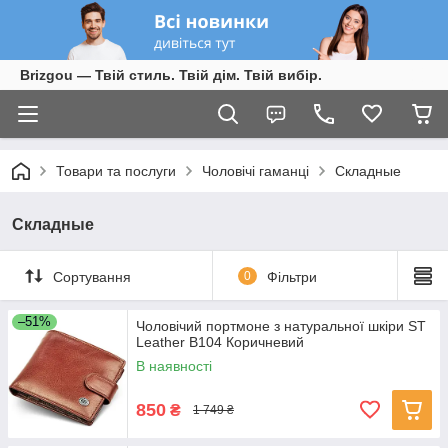
Brizgou — Твій стиль. Твій дім. Твій вибір.
Товари та послуги
Чоловічі гаманці
Складные
Складные
Сортування
0
Фільтри
–51%
Чоловічий портмоне з натуральної шкіри ST
Leather B104 Коричневий
В наявності
850
₴
1 749 ₴