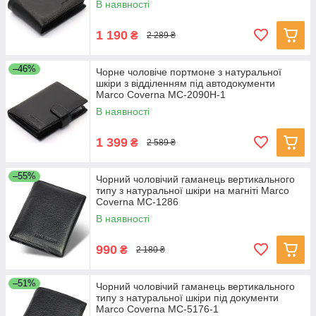
В наявності
1 190
₴
2 289 ₴
–46%
Чорне чоловіче портмоне з натуральної
шкіри з відділенням під автодокументи
Marco Coverna MC-2090H-1
В наявності
1 399
₴
2 589 ₴
–55%
Чорний чоловічий гаманець вертикального
типу з натуральної шкіри на магніті Marco
Coverna MC-1286
В наявності
990
₴
2 180 ₴
–51%
Чорний чоловічий гаманець вертикального
типу з натуральної шкіри під документи
Marco Coverna MC-5176-1