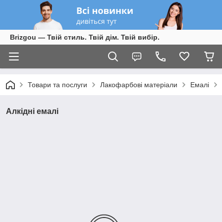
Brizgou — Твій стиль. Твій дім. Твій вибір.
Товари та послуги
Лакофарбові матеріали
Емалі
Алкідні емалі