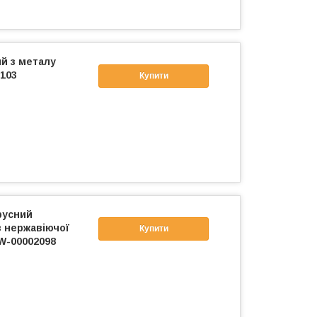
й з металу
103
Купити
русний
з нержавіючої
Купити
W-00002098