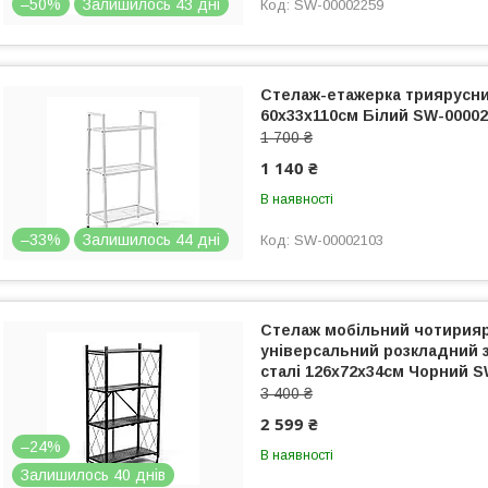
–50%
Залишилось 43 дні
SW-00002259
Стелаж-етажерка триярусни
60х33х110см Білий SW-00002
1 700 ₴
1 140 ₴
В наявності
–33%
Залишилось 44 дні
SW-00002103
Стелаж мобільний чотирия
універсальний розкладний 
сталі 126х72х34см Чорний S
3 400 ₴
2 599 ₴
–24%
В наявності
Залишилось 40 днів