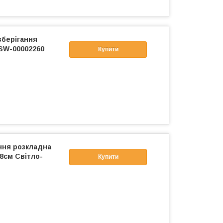
зберігання
SW-00002260
Купити
ння розкладна
,8см Світло-
Купити