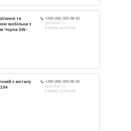
ігання та
+380 (68) 035-96-02
0637814771
ною мобільна з
Вайбер робочий
см Чорна SW-
сний з металу
+380 (68) 035-96-02
0637814771
2104
Вайбер робочий