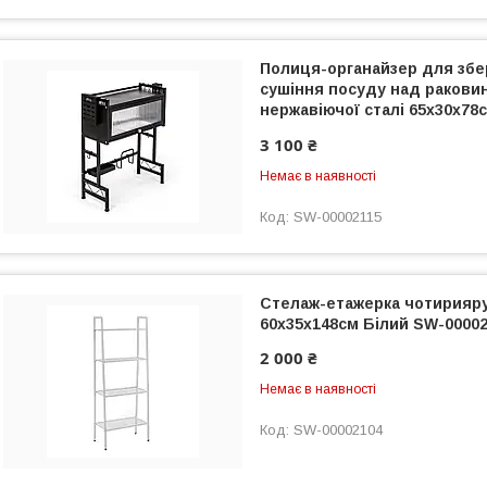
Полиця-органайзер для збер
сушіння посуду над ракови
нержавіючої сталі 65х30х78
00002115
3 100 ₴
Немає в наявності
SW-00002115
Стелаж-етажерка чотирияру
60х35х148см Білий SW-0000
2 000 ₴
Немає в наявності
SW-00002104