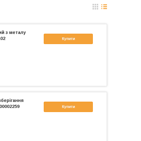
й з металу
102
Купити
зберігання
00002259
Купити