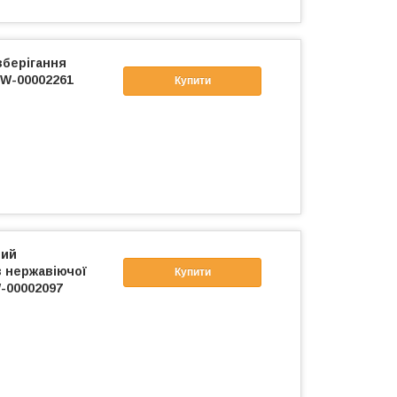
зберігання
SW-00002261
Купити
ний
з нержавіючої
Купити
-00002097