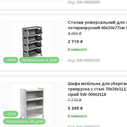
SW-00002098
Стелаж універсальний для 
чотириярусний 60х30х77см 
4 255 ₴
2 719 ₴
В наявності
–36%
Залишилось 9 днів
SW-00002260
Шафа мобільна для зберіга
триярусна з сталі 70х36х112
сірий SW-00002116
7 770 ₴
5 399 ₴
–31%
В наявності
Залишилось 46 днів
SW-00002116