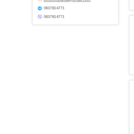
0637814771
0637814771