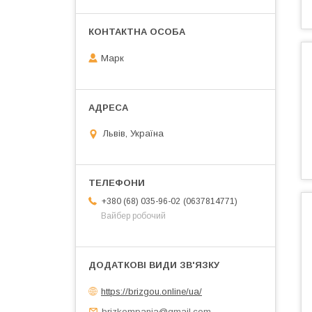
Марк
Львів, Україна
0637814771
+380 (68) 035-96-02
Вайбер робочий
https://brizgou.online/ua/
brizkompania@gmail.com