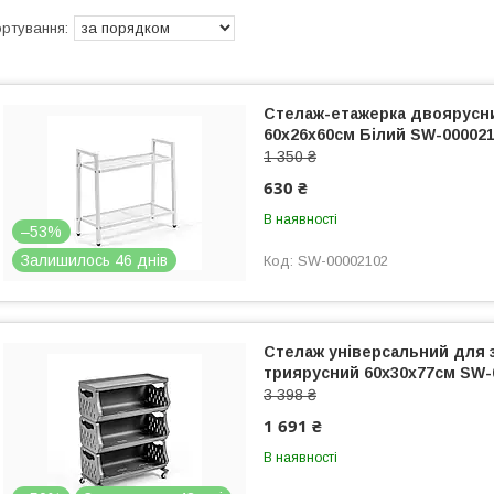
Стелаж-етажерка двоярусни
60х26х60см Білий SW-00002
1 350 ₴
630 ₴
В наявності
–53%
Залишилось 46 днів
SW-00002102
Стелаж універсальний для 
триярусний 60х30х77см SW-
3 398 ₴
1 691 ₴
В наявності