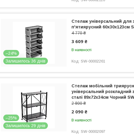
Стелаж універсальний для 
п'ятиярусний 60х30х123см 
4 770 ₴
3 609 ₴
В наявності
–24%
Залишилось 36 днів
SW-00002261
Стелаж мобільний триярус
універсальний розкладний 
сталі 89х72х34см Чорний SW
2 800 ₴
2 090 ₴
–25%
В наявності
Залишилось 29 днів
SW-00002097