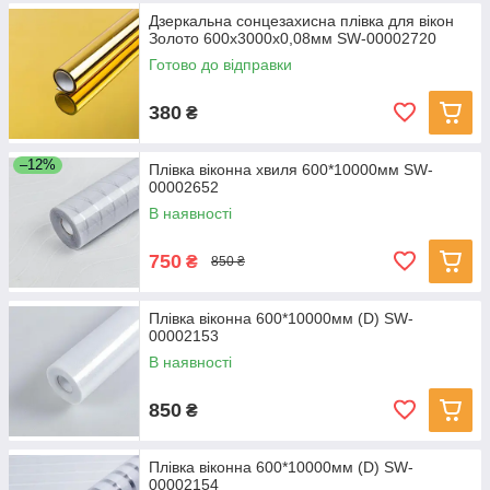
Дзеркальна сонцезахисна плівка для вікон
Золото 600х3000х0,08мм SW-00002720
Готово до відправки
380
₴
–12%
Плівка віконна хвиля 600*10000мм SW-
00002652
В наявності
750
₴
850 ₴
Плівка віконна 600*10000мм (D) SW-
00002153
В наявності
850
₴
Плівка віконна 600*10000мм (D) SW-
00002154